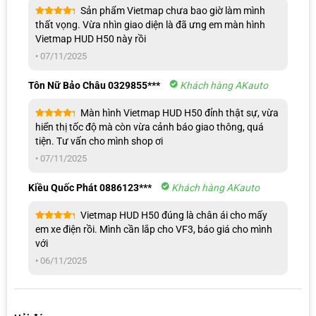
Sản phẩm Vietmap chưa bao giờ làm mình
Được xếp
thất vọng. Vừa nhìn giao diện là đã ưng em màn hình
hạng
5
5
Giá màn hình hiển thị thông minh Vietmap HUD H50
Vietmap HUD H50 này rồi
sao
bao nhiêu?
•
07/11/2025
AKauto xin gửi đến quý chủ xe bảng giá màn hình Vietmap HUD
Tôn Nữ Bảo Châu 0329855***
Khách hàng AKauto
H50 niêm yết chi tiết như sau:
Màn hình Vietmap HUD H50 đỉnh thật sự, vừa
Màn hình HUD Vietmap H50
Được xếp
hiển thị tốc độ mà còn vừa cảnh báo giao thông, quá
hạng
5
5
tiện. Tư vấn cho mình shop ơi
sao
Giá bán
3.290.000 đ
•
07/11/2025
Bảo hành
12 tháng chính hãng
Kiều Quốc Phát 0886123***
Khách hàng AKauto
Bên cạnh mức giá phải chăng, khi lắp đặt màn hình Vietmap H50 tại
Vietmap HUD H50 đúng là chân ái cho mấy
AKauto, quý khách hàng còn nhận được nhiều ưu đãi hấp dẫn độc
Được xếp
em xe điện rồi. Mình cần lắp cho VF3, báo giá cho mình
hạng
5
5
quyền như:
với
sao
•
06/11/2025
Phần mềm Vietmap Live 24 tháng
Bảo hành trách nhiệm 60.000.000.000 đ
Hỗ trợ lắp đặt tận nơi nội ngoại ô TP.HCM