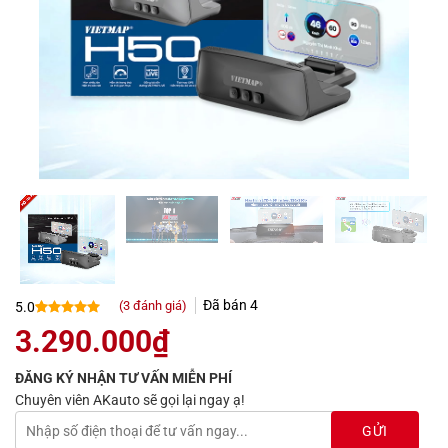
Đã bán
4
(
3
đánh giá)
5.0
5.0
3
trên 5
3.290.000
₫
dựa trên
đánh giá
ĐĂNG KÝ NHẬN TƯ VẤN MIỄN PHÍ
Chuyên viên AKauto sẽ gọi lại ngay ạ!