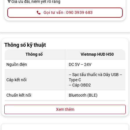
🔻Giá ưu đãi, niêm yết rõ ràng
Gọi tư vấn : 090 3939 683
Thông số kỹ thuật
Thông số
Vietmap HUD H50
Nguồn điện
DC 5V – 24V
– Sạc tẩu thuốc và Dây USB –
Cáp kết nối
Type C
– Cáp OBD2
Chuẩn kết nối
Bluetooth (BLE)
Cổng nguồn
Type C
Xem thêm
GPS
Có
LCD TFT 4.58 inches,
Màn hình