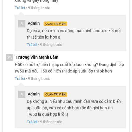
khủng và gây nóng máy
Trả lời
•
9 tháng trước
Đội ngũ chuyên viên chúng em sẽ liên hệ cho anh/chị ngay ạ!
Admin
A
QUẢN TRỊ VIÊN
Dạ có ạ, nếu mình có dùng màn hình android kết nối
thì sẽ tiện lợi hơn ạ
Trả lời
•
9 tháng trước
Trương Văn Mạnh Lâm
ML
H50 có hỗ trợ hiển thị áp suất lốp luôn không? Đang định lắp
tw50 mà nếu H50 có hiển thị đc áp suất lốp thì ok hơn
Trả lời
•
9 tháng trước
Vì sao nên dùng màn hình hiển thị thông minh
Admin
A
QUẢN TRỊ VIÊN
Vietmap HUD H50?
Dạ không ạ. Nếu nhu cầu mình cần vừa có cảm biến
Vì sản phẩm còn khá mới mẻ trên thị trường nên không ít anh em
áp suất lốp, vừa có cảnh báo tốc độ giới hạn thì
chủ xe băn khoăn: “Có nên lắp màn hình Vietmap HUD H50 cho ô tô
Tw50 là quá hợp lí rồi ạ
không?”. Theo đánh giá từ những chuyên gia đầu ngành, đây là
Trả lời
•
9 tháng trước
thiết bị hỗ trợ lái xe cực kỳ hữu ích và gần như không thể thiếu trong