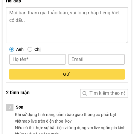
Hỏi đáp
Voucher giảm giá lên đến 5% hoặc gói vệ sinh ô tô cho đơn hàng
sau
Quý khách hàng hãy nhanh tay liên hệ Hotline:
090 3939 683
để
được tư vấn miễn phí, báo giá chính xác và tận hưởng các chương
trình khuyến mãi đặc biệt hiện có.
Anh
Chị
ĐĂNG KÝ TƯ VẤN MIỄN PHÍ
GỬI
2 bình luận
Sơn
S
Khi sử dụng tính năng cảnh báo giao thông có phải bật
việtmap live trên điện thoại ko?
Nếu có thì thực sự bất tiện vì ứng dụng vm live ngốn pin kinh