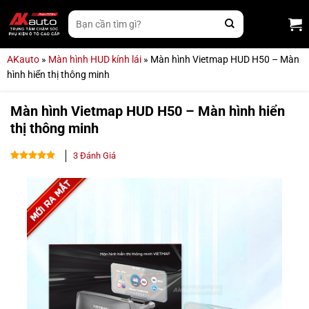
Bỏ
Tìm
qua
kiếm:
nội
dung
AKauto
»
Màn hình HUD kính lái
»
Màn hình Vietmap HUD H50 – Màn
hình hiển thị thông minh
Màn hình Vietmap HUD H50 – Màn hình hiển
thị thông minh
3
Đánh Giá
5.00
3
trên 5
dựa trên
đánh giá