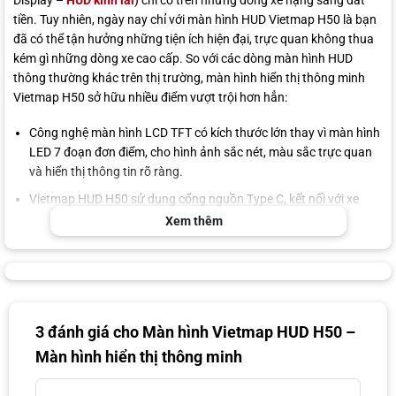
Display –
HUD kính lái
) chỉ có trên những dòng xe hạng sang đắt
tiền. Tuy nhiên, ngày nay chỉ với màn hình HUD Vietmap H50 là bạn
đã có thể tận hưởng những tiện ích hiện đại, trực quan không thua
kém gì những dòng xe cao cấp. So với các dòng màn hình HUD
thông thường khác trên thị trường, màn hình hiển thị thông minh
Vietmap H50 sở hữu nhiều điểm vượt trội hơn hẳn:
Công nghệ màn hình LCD TFT có kích thước lớn thay vì màn hình
LED 7 đoạn đơn điểm, cho hình ảnh sắc nét, màu sắc trực quan
và hiển thị thông tin rõ ràng.
Vietmap HUD H50 sử dụng cổng nguồn Type C, kết nối với xe
qua cáp OBD II hoặc USB, không can thiệp vào hệ thống điện xe,
Xem thêm
không ảnh hưởng chế độ bảo hành xe, đặc biệt phù hợp với các
dòng xe điện.
Sản phẩm tương thích với hầu hết các dòng xe từ sedan cho đến
SUV, không kén đời xe.
3 đánh giá cho
Màn hình Vietmap HUD H50 –
Thiết bị vừa hiển thị dữ liệu ô tô (vòng tua máy, điện áp xe, tốc độ
xe,…) vừa hiển thị cảnh báo giao thông (tốc độ giới hạn, biển báo,
Màn hình hiển thị thông minh
thông tin làn đường,…). Đây là điểm mà rất ít dòng HUD trên thị
trường có thể làm được.