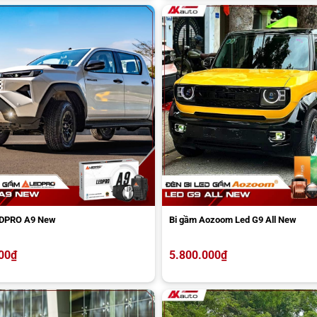
EDPRO A9 New
Bi gầm Aozoom Led G9 All New
00
₫
5.800.000
₫