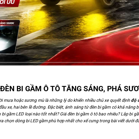
 ĐÈN BI GẦM Ô TÔ TĂNG SÁNG, PHÁ SƯ
rời mưa hoặc sương mù là những lý do khiến nhiều chủ xe quyết định
độ 
u xe, hai bên lề đường. Đặc biệt, ánh sáng từ đèn bi gầm có khả năng bá
n bi gầm LED loại nào tốt nhất? Giá đèn bi gầm ô tô bao nhiêu? Lắp bi g
 lựa chọn dòng bi LED gầm phù hợp nhất cho xế cưng trong bài viết dưới đ