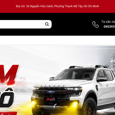
Địa chỉ: 36 Nguyễn Hữu Cảnh, Phường Thạnh Mỹ Tây, Hồ Chí Minh
Tư vấn mi
090393