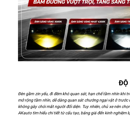
ĐỘ
Đèn gầm zin yếu, đi đêm khó quan sát, hạn chế tầm nhìn khi t
mở rộng tầm nhìn, dễ dàng quan sát chướng ngại vật ở trước đầ
không gây chói mắt người đối diện. Tuy nhiên, chủ xe nên chọ
AKauto tìm hiểu chi tiết từ cấu tạo, bảng giá đến kinh nghiệm