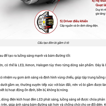
Cấu tạo đèn bi gầm ô tô
hau để tạo ra luồng sáng mạnh và bám đường tốt:
đèn, có thể là LED, Xenon, Halogen tùy theo từng dòng sản phẩm. Đây là
có nhiệm vụ gom ánh sáng và định hình vùng chiếu, giúp tập trung luồng
n dưới gầm xe, thường xuyên tiếp xúc với bùn đất, nên vỏ bi gầm được làm
iết bị hoạt động ổn định, bền bỉ, không bị nóng.
n, dòng điện kích hoạt đèn LED phát sáng, luồng sáng sẽ được chóa phản
 trên, giúp ánh sáng bám đường sát hơn và chống chói cho xe đối diện. 