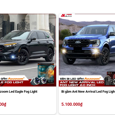
zoom Led Eagle Fog Light
Bi gầm Ant New Arrival Led Fog Light
00
₫
5.100.000
₫