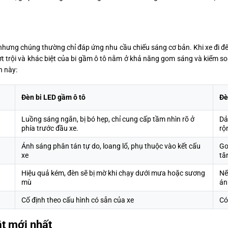
 nhưng chúng thường chỉ đáp ứng nhu cầu chiếu sáng cơ bản. Khi xe đi
t trội và khác biệt của bi gầm ô tô nằm ở khả năng gom sáng và kiểm s
n này:
Đèn bi LED gầm ô tô
Đè
Luồng sáng ngắn, bị bó hẹp, chỉ cung cấp tầm nhìn rõ ở
Dả
phía trước đầu xe.
rộ
Ánh sáng phân tán tự do, loang lổ, phụ thuộc vào kết cấu
Go
xe
tă
Hiệu quả kém, đèn sẽ bị mờ khi chạy dưới mưa hoặc sương
Nế
mù
án
Cố định theo cấu hình có sẵn của xe
Có
ật mới nhất