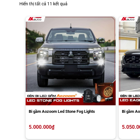
Đã
Hiển thị tất cả 11 kết quả
sắp
xếp
theo
giá:
thấp
đến
cao
Bi gầm Aozoom Led Stone Fog Lights
Bi gầm Ao
5.000.000
₫
5.050.0