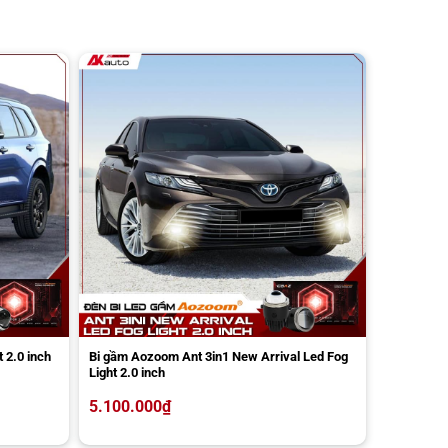
 2.0 inch
Bi gầm Aozoom Ant 3in1 New Arrival Led Fog
Light 2.0 inch
5.100.000
₫