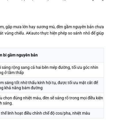
 đêm, gặp mưa lớn hay sương mù, đèn gầm nguyên bản chưa
oát vùng chiếu. AKauto thực hiện phép so sánh nhỏ để giúp
n bi gầm nguyên bản
i sáng rộng sang cả hai bên mép đường, tối ưu góc nhìn
ng ở tầm thấp
m sáng tốt nhờ thấu kính hội tụ, được tối ưu mặt cắt để
ng khả năng bám đường
u chọn đúng nhiệt màu, đèn sẽ sáng rõ trong mọi điều kiện
h sáng.
 thể linh hoạt điều chỉnh chế độ cos/pha, nhiệt màu