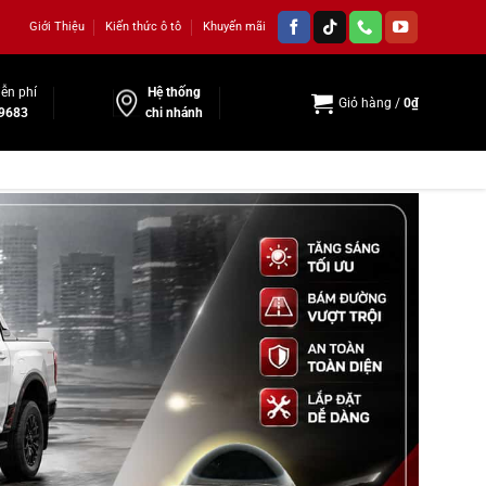
Giới Thiệu
Kiến thức ô tô
Khuyến mãi
ễn phí
Hệ thống
Giỏ hàng /
0
₫
9683
chi nhánh