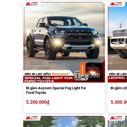
Bi gầm Aozoom Special Fog Light For
Bi gầm L
Ford/Toyota
5.200.000
₫
5.300.0