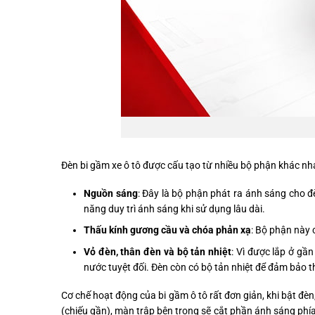
Đèn bi gầm xe ô tô được cấu tạo từ nhiều bộ phận khác n
Nguồn sáng
: Đây là bộ phận phát ra ánh sáng cho 
năng duy trì ánh sáng khi sử dụng lâu dài.
Thấu kính gương cầu và chóa phản xạ
: Bộ phận này 
Vỏ đèn, thân đèn và bộ tản nhiệt
: Vì được lắp ở gầ
nước tuyệt đối. Đèn còn có bộ tản nhiệt để đảm bảo th
Cơ chế hoạt động của bi gầm ô tô rất đơn giản, khi bật đè
(chiếu gần), màn trập bên trong sẽ cắt phần ánh sáng phía