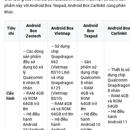
phẩm này với Android Box Texpad, Android Box Carlinkit cùng phân
khúc.
Android
Android
Tiêu
Android Box
Android Box
Box
Box
chí
Vietmap
Carlinkit
Zestech
Texpad
– Sử dụng
– Các dòng
chip
sản phẩm
Snapdragon
đều sử
662
– Sản
dụng bộ xử
(Vietmap
phẩm sử
– Thiết bị sử
lý
BS10 Lite)
dụng chip
dụng chip
Qualcomm
và chip
Qualcomm
Qualcomm
6 nhân/8
Snapdragon
8 nhân
Snapdragon
nhân
6125
– RAM
8 nhân
Cấu
– RAM 4GB
(Vietmap
4GB và
– RAM 4GB
hình
và ROM
BS10)
ROM
và ROM
64GB trở
– RAM 4GB
64GB trở
64GB
lên
và và ROM
lên
– Hệ điều
– Hệ điều
64GB trở lên
– Hệ điều
hành
hành
– Hệ điều
hành
Android 11
Android
hành
Android 10
10/Android
Android
trở lên