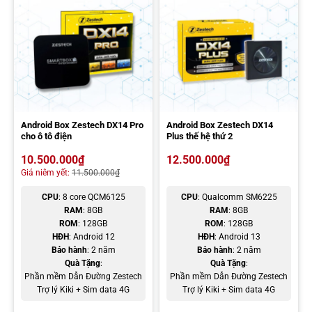
Android Box Zestech DX14 Pro
Android Box Zestech DX14
cho ô tô điện
Plus thế hệ thứ 2
10.500.000
₫
12.500.000
₫
Giá niêm yết:
11.500.000
₫
CPU
: 8 core QCM6125
CPU
: Qualcomm SM6225
RAM
: 8GB
RAM
: 8GB
ROM
: 128GB
ROM
: 128GB
HĐH
: Android 12
HĐH
: Android 13
Bảo hành
: 2 năm
Bảo hành
: 2 năm
Quà Tặng
:
Quà Tặng
:
Phần mềm Dẫn Đường Zestech
Phần mềm Dẫn Đường Zestech
Trợ lý Kiki + Sim data 4G
Trợ lý Kiki + Sim data 4G