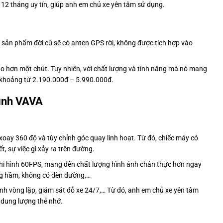
 12 tháng uy tín, giúp anh em chủ xe yên tâm sử dụng.
sản phẩm đời cũ sẽ có anten GPS rời, không được tích hợp vào
cao hơn một chút. Tuy nhiên, với chất lượng và tính năng mà nó mang
ào khoảng từ 2.190.000đ – 5.990.000đ.
rình VAVA
xoay 360 độ và tùy chỉnh góc quay linh hoạt. Từ đó, chiếc máy có
t, sự việc gì xảy ra trên đường.
 ghi hình 60FPS, mang đến chất lượng hình ảnh chân thực hơn ngay
ờng hầm, không có đèn đường,…
nh vòng lặp, giám sát đỗ xe 24/7,… Từ đó, anh em chủ xe yên tâm
 dung lượng thẻ nhớ.