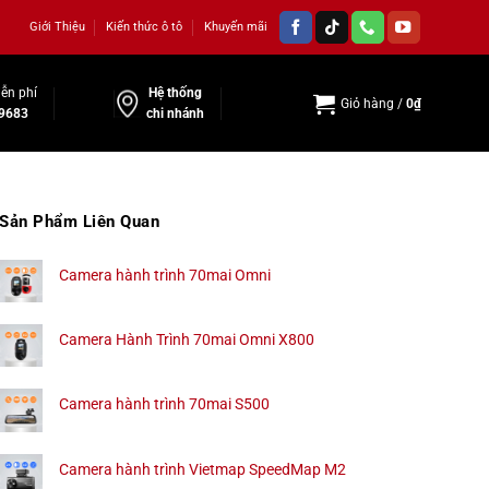
Giới Thiệu
Kiến thức ô tô
Khuyến mãi
ễn phí
Hệ thống
Giỏ hàng /
0
₫
9683
chi nhánh
Sản Phẩm Liên Quan
Camera hành trình 70mai Omni
Camera Hành Trình 70mai Omni X800
Camera hành trình 70mai S500
Camera hành trình Vietmap SpeedMap M2