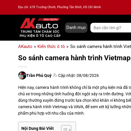
Bỏ
Địa chỉ: 678 Trường Chinh, Phường Tân Bình, Hồ Chí Minh
qua
nội
dung
Tìm
Danh mục
kiếm:
AKauto
»
Kiến thức ô tô
»
So sánh camera hành trình Vie
So sánh camera hành trình Vietmap
Trần Phú Quý
·
Cập nhật: 08/08/2026
Hiện nay, camera hành trình không chỉ là một phụ kiện mà đã tr
chủ xe trong những tình huống đột ngột xảy ra trên đường. Với 
dùng thường xuyên đứng trước lựa chọn khó khăn vì không biết l
camera hành trình Vietmap và VAVA, để xem xét kỹ lưỡng nhữ
phẩm phù hợp với nhu cầu của mình.
Nội Dung Bài Viết