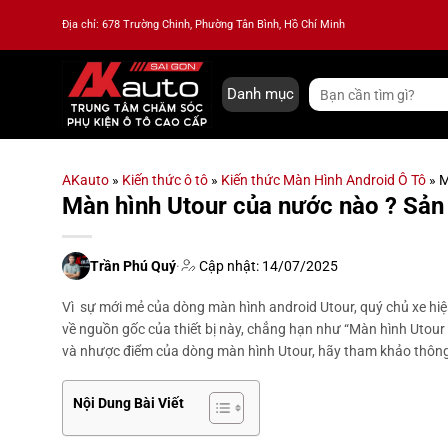
Bỏ
Địa chỉ: 678 Trường Chinh, Phường Tân Bình, Hồ Chí Minh
qua
nội
dung
Tìm
Danh mục
kiếm:
AKauto
»
Kiến thức ô tô
»
Kiến thức Màn Hình Android Ô Tô
»
M
Màn hình Utour của nước nào ? Sản 
Trần Phú Quý
·
Cập nhật: 14/07/2025
Vì sự mới mẻ của dòng màn hình android Utour, quý chủ xe hi
về nguồn gốc của thiết bị này, chẳng hạn như “Màn hình Utour 
và nhược điểm của dòng màn hình Utour, hãy tham khảo thông tin
Nội Dung Bài Viết