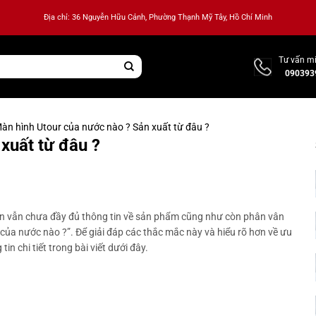
Địa chỉ: 36 Nguyễn Hữu Cảnh, Phường Thạnh Mỹ Tây, Hồ Chí Minh
Tư vấn mi
090393
àn hình Utour của nước nào ? Sản xuất từ đâu ?
xuất từ đâu ?
ện vẫn chưa đầy đủ thông tin về sản phẩm cũng như còn phân vân
của nước nào ?”. Để giải đáp các thắc mắc này và hiểu rõ hơn về ưu
 chi tiết trong bài viết dưới đây.