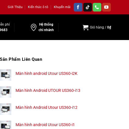
Giới Thiệu
Kiến thức ô tô
Khuyến mãi
ễn phí
Hệ thống
Giỏ hàng /
0
₫
9683
chi nhánh
Sản Phẩm Liên Quan
Màn hình android Utour US360-i2K
Màn hình Android UTOUR US360-i13
Màn hình Android Utour US360-i12
Màn hình android Utour US360-i1