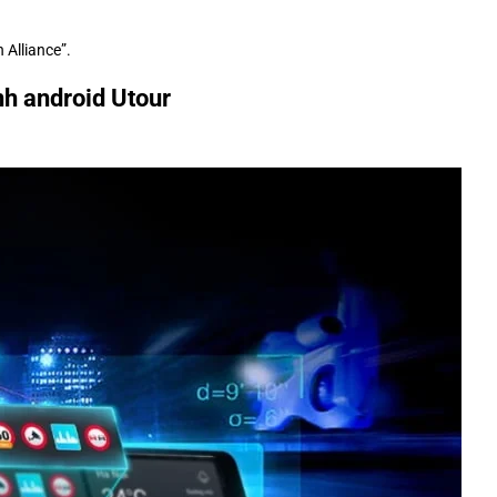
 Alliance”.
h android Utour