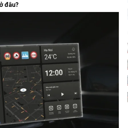
 ở đâu?