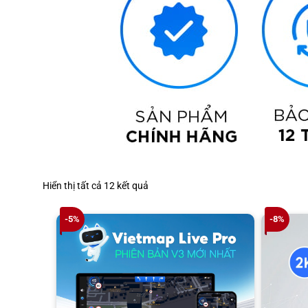
Đã
Hiển thị tất cả 12 kết quả
sắp
xếp
-5%
-8%
theo
giá:
thấp
đến
cao