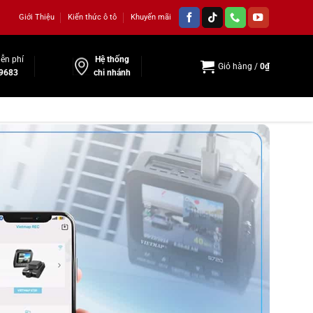
Giới Thiệu
Kiến thức ô tô
Khuyến mãi
ễn phí
Hệ thống
Giỏ hàng /
0
₫
9683
chi nhánh