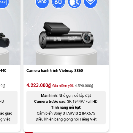
R440
Camera hành trình Vietmap S860
4.223.000
₫
Giá niêm yết:
00
₫
4.590.000
₫
Màn hình
: Nhỏ gọn, dễ lắp đặt
 HD
Camera trước sau
: 3K 1944P/ Full HD
Tính năng nổi bật
:
báo giao
Cảm biến Sony STARVIS 2 IMX675
ng Việt
Điều khiển bằng giọng nói Tiếng Việt