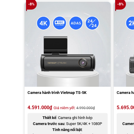
-8%
-8%
Camera hành trình Vietmap TS-5K
Camera h
4.591.000
₫
5.695.0
Giá niêm yết:
4.990.000
₫
Thiết kế
: Camera ghi hình kép
Camera trước sau
: Super 5K/4K + 1080P
Camer
Tính năng nổi bật
: