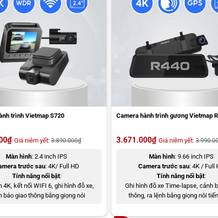
nh trình Vietmap S720
Camera hành trình gương Vietmap 
00
₫
3.671.000
₫
Giá niêm yết:
Giá niêm yết:
3.890.000
₫
3.990.0
Màn hình
: 2.4 inch IPS
Màn hình
: 9.66 inch IPS
amera trước sau
: 4K/ Full HD
Camera trước sau
: 4K / Full
Tính năng nổi bật
:
Tính năng nổi bật
:
h 4K, kết nối WIFI 6, ghi hình đỗ xe,
Ghi hình đỗ xe Time-lapse, cảnh 
 báo giao thông bằng giọng nói
thông, ra lệnh bằng giọng nói tiế