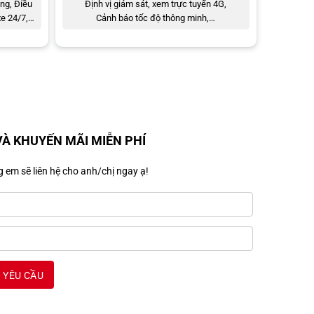
ng, Điều
Định vị giám sát, xem trực tuyến 4G,
xe 24/7,…
Cảnh báo tốc độ thông minh,…
VÀ KHUYẾN MÃI MIỄN PHÍ
 em sẽ liên hệ cho anh/chị ngay ạ!