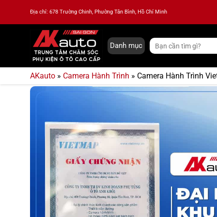
Bỏ
Địa chỉ: 678 Trường Chinh, Phường Tân Bình, Hồ Chí Minh
qua
nội
dung
Tìm
Danh mục
kiếm:
AKauto
»
Camera Hành Trình
»
Camera Hành Trình Vi