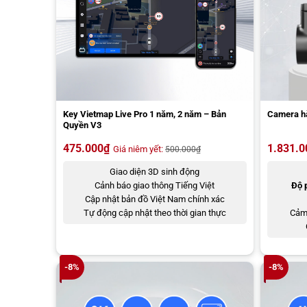
Key Vietmap Live Pro 1 năm, 2 năm – Bản
Camera hà
Quyền V3
475.000
₫
1.831.0
Giá niêm yết:
500.000
₫
Giao diện 3D sinh động
Cảnh báo giao thông Tiếng Việt
Độ 
Cập nhật bản đồ Việt Nam chính xác
Tự động cập nhật theo thời gian thực
Cảm 
-8%
-8%