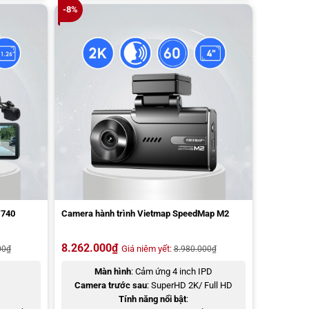
-8%
V740
Camera hành trình Vietmap SpeedMap M2
8.262.000
₫
Giá niêm yết:
00
₫
8.980.000
₫
Màn hình
: Cảm ứng 4 inch IPD
D
Camera trước sau
: SuperHD 2K/ Full HD
Tính năng nổi bật
: