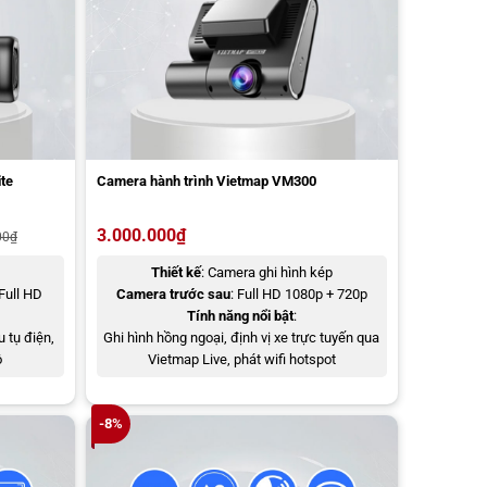
te
Camera hành trình Vietmap VM300
3.000.000
₫
00
₫
Thiết kế
: Camera ghi hình kép
Full HD
Camera trước sau
: Full HD 1080p + 720p
Tính năng nổi bật
:
u tụ điện,
Ghi hình hồng ngoại, định vị xe trực tuyến qua
ộ
Vietmap Live, phát wifi hotspot
-8%