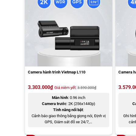
Camera hành trình Vietmap L110
Camera hà
3.303.000
₫
3.579.0
Giá niêm yết:
3.590.000
₫
Màn hình
: 0.96 inch
Camera trước
: 2K (256x1440p)
C
Tính năng nổi bật
:
Cảnh báo giao thông bằng giọng nói, Định vị
Ghi hìn
GPS, Giám sát đỗ xe 24/7,…
cảnh