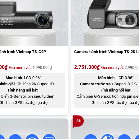
nh trình Vietmap TS-C9P
Camera hành trình Vietmap TS-2K Li
00
₫
2.751.000
₫
Giá niêm yết:
Giá niêm yết:
1.990.000
₫
2.990.0
Màn hình
: LCD 0.96″
Màn hình
: LCD 0.96″
phân giải
: Ghi hình 2K Super HD
Camera trước sau
: SuperHD 2K/ 
Tính năng nổi bật
:
Tính năng nổi bật
:
biến G-Sensor, pin siêu tụ điện
Cảm biến G-Sensor, tích hợp pin siê
Ghi hình GPS tốc độ, tọa độ
Ghi hình GPS tốc độ, tọa đ
-8%