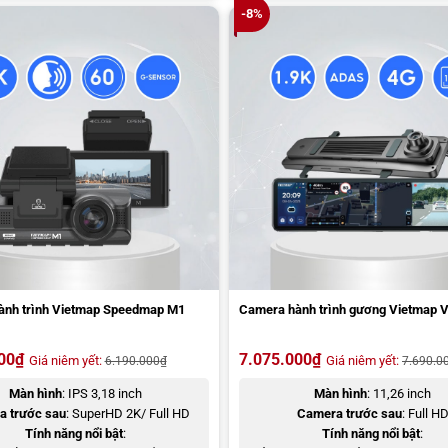
-8%
ành trình Vietmap Speedmap M1
Camera hành trình gương Vietmap 
00
₫
7.075.000
₫
Giá niêm yết:
Giá niêm yết:
6.190.000
₫
7.690.0
Màn hình
: IPS 3,18 inch
Màn hình
: 11,26 inch
a trước sau
: SuperHD 2K/ Full HD
Camera trước sau
: Full H
Tính năng nổi bật
:
Tính năng nổi bật
: