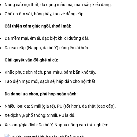
Nâng cấp nội thất, đa dạng mẫu mã, màu sắc, kiểu dáng.
Ghế da ôm sát, bóng bẩy, tạo vẻ đẳng cấp.
Cải thiện cảm giác ngồi, thoải mái:
Da mềm mại, êm ái, đặc biệt khi đi đường dài.
Da cao cấp (Nappa, da bò Ý) càng êm ái hơn.
Giải quyết vấn đề ghế nỉ cũ:
Khắc phục sờn rách, phai màu, bám bẩn khó tẩy.
Tạo diện mạo mới, sạch sẽ, hấp dẫn cho nội thất.
Đa dạng lựa chọn, phù hợp ngân sách:
Nhiều loại da: Simili (giá rẻ), PU (tốt hơn), da thật (cao cấp).
Xe dịch vụ/phổ thông: Simili, PU là đủ.
Xe sang/gia đình: Da bò Ý, Nappa nâng cao trải nghiệm.