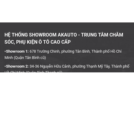
HỆ THỐNG SHOWROOM AKAUTO - TRUNG TÂM CHĂM
SÓC, PHỤ KIỆN Ô TÔ CAO CẤP
▫️Showroom 1:
678 Trường Chinh, phường Tân Bình, Thành phố Hồ Chí
Minh (Quận Tân Bình cũ)
▫️Showroom 2:
34-36 Nguyễn Hữu Cảnh, phường Thạnh Mỹ Tây, Thành phố
Hồ Chí Minh (Quận Bình Thạnh cũ)
▫️Hotline:
090 3939 683
CÔNG TY TNHH TMDV KINH DOANH PHỤ TÙNG Ô TÔ
ANH KHÔI
▫️
Trụ Sở:
27J5 Đường DN12, Khu Phố 4, Khu dân cư An Sương, Phường
Tân Hưng Thuận, Quận 12, Thành phố Hồ Chí Minh
▫️MST:
0315458241
▫️Ngày cấp:
04/01/2019