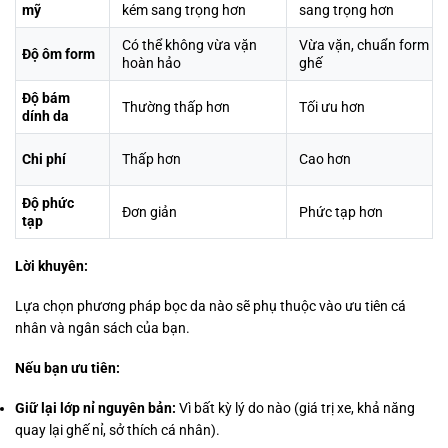
mỹ
kém sang trọng hơn
sang trọng hơn
Có thể không vừa vặn
Vừa vặn, chuẩn form
Độ ôm form
hoàn hảo
ghế
Độ bám
Thường thấp hơn
Tối ưu hơn
dính da
Chi phí
Thấp hơn
Cao hơn
Độ phức
Đơn giản
Phức tạp hơn
tạp
Lời khuyên:
Lựa chọn phương pháp bọc da nào sẽ phụ thuộc vào ưu tiên cá
nhân và ngân sách của bạn.
Nếu bạn ưu tiên:
Giữ lại lớp nỉ nguyên bản:
Vì bất kỳ lý do nào (giá trị xe, khả năng
quay lại ghế nỉ, sở thích cá nhân).