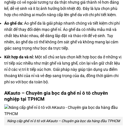
nghiệp có vẻ ngoài tương tự da thật nhưng giá thành rẻ hơn đáng
kể, dễ vệ sinh và ít bị ảnh hưởng bởi nhiệt độ. Đây là lựa chọn phù
hợp cho những ai muốn nâng cấp lên ghế da với chi phí tiết kiệm.
Áo ghế da:
Áo ghế da là giải pháp nhanh chóng và tiết kiệm chi phí
nhất để thay đổi diện mạo ghế nỉ. Áo ghế da có nhiều mẫu mã và
chất liệu khác nhau, dễ dàng lắp đặt và tháo rời để vệ sinh. Tuy
nhiên, áo ghế da có thể không ôm sát ghế và không mang lại cảm
giác sang trọng như bọc da trực tiếp.
Kết hợp da và nỉ:
Một số chủ xe lựa chọn kết hợp bọc da ở những vị
trí tiếp xúc nhiều như mặt ghế và lưng ghế, còn lại vẫn giữ chất liệu
nỉ ở các vị trí ít tiếp xúc hơn. Giải pháp này giúp tận dụng ưu điểm
thoáng khí của nỉ và vẻ đẹp sang trọng của da, đồng thời giảm chi
phí so với bọc da toàn bộ.
AKauto – Chuyên gia bọc da ghế nỉ ô tô chuyên
nghiệp tại TPHCM
Nâng cấp ghế nỉ ô tô với AKauto – Chuyên gia bọc da hàng đầu TPHCM