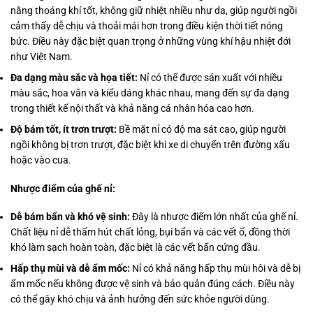
năng thoáng khí tốt, không giữ nhiệt nhiều như da, giúp người ngồi
cảm thấy dễ chịu và thoải mái hơn trong điều kiện thời tiết nóng
bức. Điều này đặc biệt quan trọng ở những vùng khí hậu nhiệt đới
như Việt Nam.
Đa dạng màu sắc và họa tiết:
Nỉ có thể được sản xuất với nhiều
màu sắc, hoa văn và kiểu dáng khác nhau, mang đến sự đa dạng
trong thiết kế nội thất và khả năng cá nhân hóa cao hơn.
Độ bám tốt, ít trơn trượt:
Bề mặt nỉ có độ ma sát cao, giúp người
ngồi không bị trơn trượt, đặc biệt khi xe di chuyển trên đường xấu
hoặc vào cua.
Nhược điểm của ghế nỉ:
Dễ bám bẩn và khó vệ sinh:
Đây là nhược điểm lớn nhất của ghế nỉ.
Chất liệu nỉ dễ thấm hút chất lỏng, bụi bẩn và các vết ố, đồng thời
khó làm sạch hoàn toàn, đặc biệt là các vết bẩn cứng đầu.
Hấp thụ mùi và dễ ẩm mốc:
Nỉ có khả năng hấp thụ mùi hôi và dễ bị
ẩm mốc nếu không được vệ sinh và bảo quản đúng cách. Điều này
có thể gây khó chịu và ảnh hưởng đến sức khỏe người dùng.