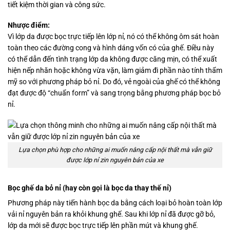
tiết kiệm thời gian và công sức.
Nhược điểm:
Vì lớp da được bọc trực tiếp lên lớp nỉ, nó có thể không ôm sát hoàn
toàn theo các đường cong và hình dáng vốn có của ghế. Điều này
có thể dẫn đến tình trạng lớp da không được căng mịn, có thể xuất
hiện nếp nhăn hoặc không vừa vặn, làm giảm đi phần nào tính thẩm
mỹ so với phương pháp bỏ nỉ. Do đó, vẻ ngoài của ghế có thể không
đạt được độ “chuẩn form” và sang trọng bằng phương pháp bọc bỏ
nỉ.
Lựa chọn phù hợp cho những ai muốn nâng cấp nội thất mà vẫn giữ
được lớp nỉ zin nguyên bản của xe
Bọc ghế da bỏ nỉ (hay còn gọi là bọc da thay thế nỉ)
Phương pháp này tiến hành bọc da bằng cách loại bỏ hoàn toàn lớp
vải nỉ nguyên bản ra khỏi khung ghế. Sau khi lớp nỉ đã được gỡ bỏ,
lớp da mới sẽ được bọc trực tiếp lên phần mút và khung ghế.