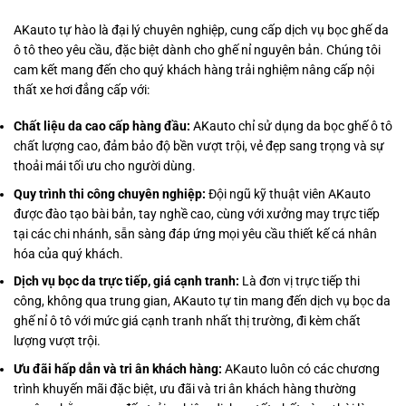
AKauto tự hào là đại lý chuyên nghiệp, cung cấp dịch vụ bọc ghế da
ô tô theo yêu cầu, đặc biệt dành cho ghế nỉ nguyên bản. Chúng tôi
cam kết mang đến cho quý khách hàng trải nghiệm nâng cấp nội
thất xe hơi đẳng cấp với:
Chất liệu da cao cấp hàng đầu:
AKauto chỉ sử dụng da bọc ghế ô tô
chất lượng cao, đảm bảo độ bền vượt trội, vẻ đẹp sang trọng và sự
thoải mái tối ưu cho người dùng.
Quy trình thi công chuyên nghiệp:
Đội ngũ kỹ thuật viên AKauto
được đào tạo bài bản, tay nghề cao, cùng với xưởng may trực tiếp
tại các chi nhánh, sẵn sàng đáp ứng mọi yêu cầu thiết kế cá nhân
hóa của quý khách.
Dịch vụ bọc da trực tiếp, giá cạnh tranh:
Là đơn vị trực tiếp thi
công, không qua trung gian, AKauto tự tin mang đến dịch vụ bọc da
ghế nỉ ô tô với mức giá cạnh tranh nhất thị trường, đi kèm chất
lượng vượt trội.
Ưu đãi hấp dẫn và tri ân khách hàng:
AKauto luôn có các chương
trình khuyến mãi đặc biệt, ưu đãi và tri ân khách hàng thường