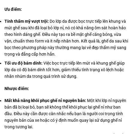
Ưu điểm:
Tính thẩm mỹ vượt trội:
Do lớp da được bọc trực tiếp lên khung và
mút ghế sau khi đã loại bỏ lớp nỉ, nó có khả năng ôm sát hoàn hảo
theo hình dáng ghế. Điều này tạo ra bề mặt ghế căng bóng, vừa
vặn, chuẩn theo form và ít nếp nhăn hơn. Kết quả là, ghế da sau khi
bọc theo phương pháp này thường mang lại vẻ đẹp thẩm mỹ sang
trọng và đẳng cấp hơn hẳn.
Tối ưu độ bám dính:
Việc bọc trực tiếp lên mút và khung ghế giúp
lớp da có độ bám dính tốt hơn, giảm thiểu tình trạng xô lệch hoặc
nhăn nhúm da trong quá trình sử dụng.
Nhược điểm:
Mất khả năng khôi phục ghế nỉ nguyên bản:
Một khi lớp nỉ nguyên
bản đã bị loại bỏ, bạn sẽ không thể khôi phục lại ghế nỉ như ban
đầu. Điều này cần được cân nhắc nếu bạn là người coi trọng tính
nguyên bản của xe hoặc có ý định muốn quay lại sử dụng ghế nỉ
trong tương lai.