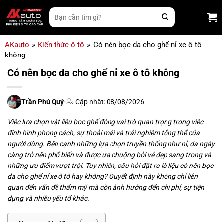
Bỏ
Tìm
qua
kiếm:
nội
dung
AKauto
»
Kiến thức ô tô
»
Có nên bọc da cho ghế nỉ xe ô tô
không
Có nên bọc da cho ghế nỉ xe ô tô không
Trần Phú Quý
·
Cập nhật: 08/08/2026
Việc lựa chọn vật liệu bọc ghế đóng vai trò quan trọng trong việc
định hình phong cách, sự thoải mái và trải nghiệm tổng thể của
người dùng. Bên cạnh những lựa chọn truyền thống như nỉ, da ngày
càng trở nên phổ biến và được ưa chuộng bởi vẻ đẹp sang trọng và
những ưu điểm vượt trội. Tuy nhiên, câu hỏi đặt ra là liệu có nên bọc
da cho ghế nỉ xe ô tô hay không? Quyết định này không chỉ liên
quan đến vấn đề thẩm mỹ mà còn ảnh hưởng đến chi phí, sự tiện
dụng và nhiều yếu tố khác.