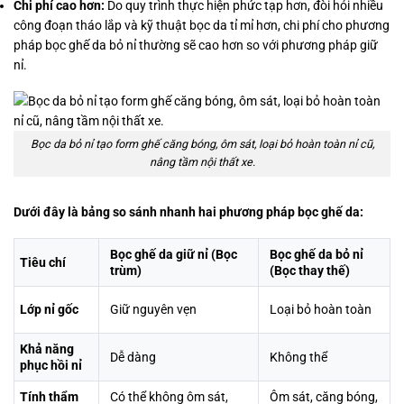
Chi phí cao hơn:
Do quy trình thực hiện phức tạp hơn, đòi hỏi nhiều
công đoạn tháo lắp và kỹ thuật bọc da tỉ mỉ hơn, chi phí cho phương
pháp bọc ghế da bỏ nỉ thường sẽ cao hơn so với phương pháp giữ
nỉ.
Bọc da bỏ nỉ tạo form ghế căng bóng, ôm sát, loại bỏ hoàn toàn nỉ cũ,
nâng tầm nội thất xe.
Dưới đây là bảng so sánh nhanh hai phương pháp bọc ghế da:
Bọc ghế da giữ nỉ (Bọc
Bọc ghế da bỏ nỉ
Tiêu chí
trùm)
(Bọc thay thế)
Lớp nỉ gốc
Giữ nguyên vẹn
Loại bỏ hoàn toàn
Khả năng
Dễ dàng
Không thể
phục hồi nỉ
Tính thẩm
Có thể không ôm sát,
Ôm sát, căng bóng,