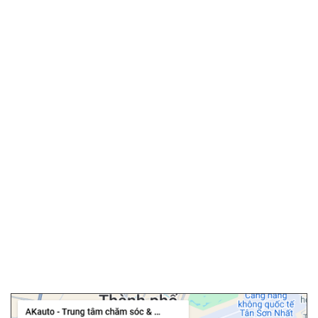
▫️
Lắp đặt tận nơi miễn phí
SẢN PHẨM / DỊCH VỤ
▫️
Màn hình android ô tô
▫️
Android box ô tô
▫️
Phim cách nhiệt ô tô
▫️
Camera hành trình
▫️
Camera 360 ô tô
▫️
Bọc ghế da ô tô
▫️
Chăm sóc ô tô
▫️
Dán PPF ô tô
▫️
Cảm biến áp suất lốp
▫️
Cửa hít ô tô
▫️
Độ cốp điện ô tô
Chi nhánh Tân Bình