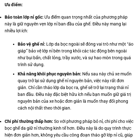
Ưu điểm:
Bảo toàn lớp nỉ gốc:
Ưu điểm quan trọng nhất của phương pháp
này là giữ nguyên vẹn lớp nỉ ban đầu của ghế. Điều này mang lại
nhiều lợi ích:
Bảo vệ ghế nỉ:
Lớp da bọc ngoài sẽ đóng vai trò như một “áo
giáp” bảo vệ lớp nỉ bên trong khỏi các tác động bên ngoài
như bụi bẩn, chất lỏng, trầy xước, và sự hao mòn trong quá
trình sử dụng.
Khả năng khôi phục nguyên bản:
Nếu sau này chủ xe muốn
quay trở lại sử dụng ghế nỉ nguyên bản, việc này rất đơn
giản. Chỉ cần tháo lớp da bọc ra, ghế sẽ trở lại trạng thái nỉ
ban đầu. Điều này đặc biệt hữu ích nếu bạn muốn giữ giá trị
nguyên bản của xe hoặc đơn giản là muốn thay đổi phong
cách nội thất theo thời gian.
Chi phí thường thấp hơn:
So với phương pháp bỏ nỉ, chi phí cho việc
bọc ghế da giữ nỉ thường kinh tế hơn. Điều này là do quy trình thực
hiện đơn giản hơn, không yêu cầu công đoạn tháo gỡ lớp nỉ cũ, giúp