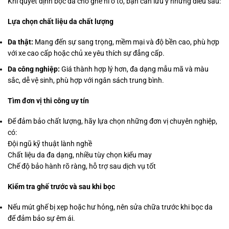
Khi quyết định bọc da cho ghế nỉ ô tô, bạn cần lưu ý những điều sau:
Lựa chọn chất liệu da chất lượng
Da thật:
Mang đến sự sang trọng, mềm mại và độ bền cao, phù hợp
với xe cao cấp hoặc chủ xe yêu thích sự đẳng cấp.
Da công nghiệp:
Giá thành hợp lý hơn, đa dạng mẫu mã và màu
sắc, dễ vệ sinh, phù hợp với ngân sách trung bình.
Tìm đơn vị thi công uy tín
Để đảm bảo chất lượng, hãy lựa chọn những đơn vị chuyên nghiệp,
có:
Đội ngũ kỹ thuật lành nghề
Chất liệu da đa dạng, nhiều tùy chọn kiểu may
Chế độ bảo hành rõ ràng, hỗ trợ sau dịch vụ tốt
Kiểm tra ghế trước và sau khi bọc
Nếu mút ghế bị xẹp hoặc hư hỏng, nên sửa chữa trước khi bọc da
để đảm bảo sự êm ái.