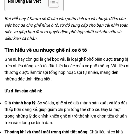
Nội Dung Bài Viết
Bài viết này AKauto sẽ đi sâu vào phân tích ưu và nhược điểm của
việc bọc da cho ghế nỉ xe ô tô, từ đó cung cấp cho bạn cái nhìn toàn
diện và giúp bạn đưa ra quyết định phù hợp nhất với nhu cầu và
điều kiện cá nhân.
Tìm hiểu về ưu nhược ghế nỉ xe ô tô
Ghế nỉ, hay còn gọi là ghế bọc vải, là loại ghế phổ biến được trang bị
trên nhiều dòng xe ô tô, đặc biệt là các mẫu xe phổ thông. Vật liệu nỉ
thường được làm từ sợi tổng hợp hoặc sợi tự nhiên, mang đến
những đặc tính riêng biệt.
Ưu điểm của ghế nỉ:
Giá thành hợp lý:
So với da, ghế nỉ có giá thành sản xuất và lắp đặt
thấp hơn đáng kể, giúp giảm chi phí tổng thể cho xe. Đây là một
trong những lý do chính khiến ghế nỉ trở thành lựa chọn tiêu chuẩn
trên các dòng xe bình dân.
Thoáng khí và thoải mái trong thời tiết nóng:
Chất liệu nỉ có khả