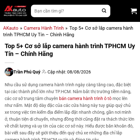
Bỏ
Tìm
qua
kiếm:
nội
dung
AKauto
»
Camera Hành Trình
»
Top 5+ Cơ sở lắp camera hành
trình TPHCM Uy Tín – Chính Hãng
Top 5+ Cơ sở lắp camera hành trình TPHCM Uy
Tín – Chính Hãng
Trần Phú Quý
·
Cập nhật: 08/08/2026
Nhu cầu sử dụng camera hành trình ngày càng tăng cao, đặc biệt
tại các thành phố lớn như TP.HCM. Nắm bắt thị trường tiềm năng,
các cơ sở trung tâm chuyên
bán camera hành trình ô tô
mọc lên
như nấm. Mật độ dày đặc của các cửa hàng này tuy giúp quý chủ
xe trong việc tìm kiếm địa điểm lắp đặt nhanh chóng, gần nơi mình
ở, thuận tiện di chuyển, nhưng đồng thời cũng đặt ra thách thức lớn
về chất lượng và uy tín của các cơ sở này. Hiểu được băn khoăn đó,
bài viết sau đây sẽ giới thiệu đến quý chủ xe những địa chỉ
lắp
camera hành trình TP.HCM
uy tín và đáng tin cậy.