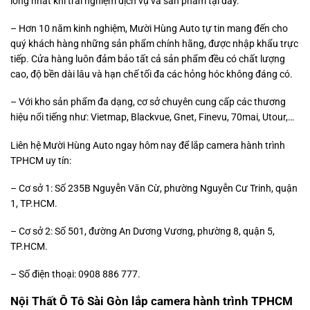
lòng nhất khi trải nghiệm dịch vụ và sản phẩm tại đây.
– Hơn 10 năm kinh nghiệm, Mười Hùng Auto tự tin mang đến cho
quý khách hàng những sản phẩm chính hãng, được nhập khẩu trực
tiếp. Cửa hàng luôn đảm bảo tất cả sản phẩm đều có chất lượng
cao, độ bền dài lâu và hạn chế tối đa các hỏng hóc không đáng có.
– Với kho sản phẩm đa dạng, cơ sở chuyên cung cấp các thương
hiệu nổi tiếng như: Vietmap, Blackvue, Gnet, Finevu, 70mai, Utour,…
Liên hệ Mười Hùng Auto ngay hôm nay để lắp camera hành trình
TPHCM uy tín:
– Cơ sở 1: Số 235B Nguyễn Văn Cừ, phường Nguyễn Cư Trinh, quận
1, TP.HCM.
– Cơ sở 2: Số 501, đường An Dương Vương, phường 8, quận 5,
TP.HCM.
– Số điện thoại: 0908 886 777.
Nội Thất Ô Tô Sài Gòn lắp camera hành trình TPHCM