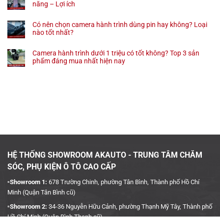
năng – Lợi ích
Có nên chọn camera hành trình dùng pin hay không? Loại
nào tốt nhất?
Camera hành trình dưới 1 triệu có tốt không? Top 3 sản
phẩm đáng mua nhất hiện nay
HỆ THỐNG SHOWROOM AKAUTO - TRUNG TÂM CHĂM
SÓC, PHỤ KIỆN Ô TÔ CAO CẤP
▫️Showroom 1:
678 Trường Chinh, phường Tân Bình, Thành phố Hồ Chí
Minh (Quận Tân Bình cũ)
▫️Showroom 2:
34-36 Nguyễn Hữu Cảnh, phường Thạnh Mỹ Tây, Thành phố
Hồ Chí Minh (Quận Bình Thạnh cũ)