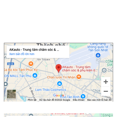
▫️
Dán PPF ô tô
▫️
Cảm biến áp suất lốp
▫️
Cửa hít ô tô
▫️
Độ cốp điện ô tô
Chi nhánh Tân Bình
Chi nhánh Bình Thạnh