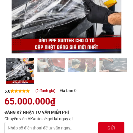
Đã bán
0
(
2
đánh giá)
5.0
5.0
2
trên 5
65.000.000
₫
dựa trên
đánh giá
ĐĂNG KÝ NHẬN TƯ VẤN MIỄN PHÍ
Chuyên viên AKauto sẽ gọi lại ngay ạ!