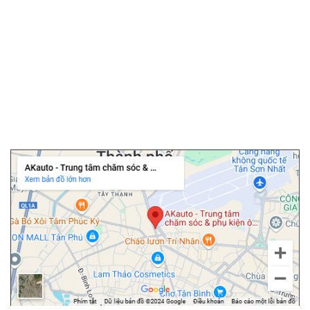
▫️
Bọc ghế da ô tô
▫️
Chăm sóc ô tô
▫️
Dán PPF ô tô
▫️
Cảm biến áp suất lốp
▫️
Cửa hít ô tô
▫️
Độ cốp điện ô tô
Chi nhánh Tân Bình