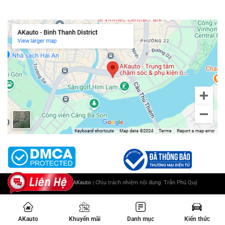
Chi nhánh Bình Thạnh
Copyright 2025 ©
AKauto
| Chịu trách nhiệm nội dung:
Trần Phú Quý
AKauto
Khuyến mãi
Danh mục
Kiến thức