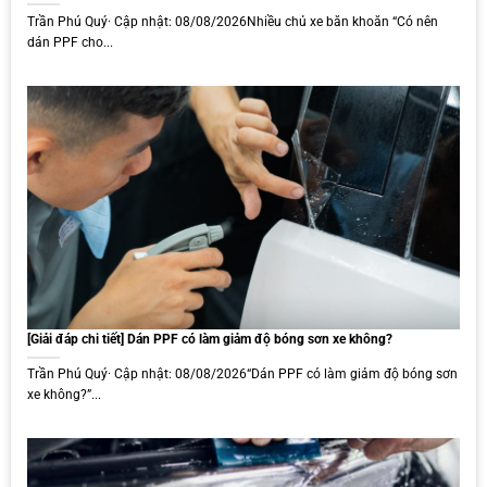
Mỗi loại phim sẽ có những ưu điểm và hạn chế riêng. Vì vậy, người
Trần Phú Quý· Cập nhật: 08/08/2026Nhiều chủ xe băn khoăn “Có nên
dùng cần tìm hiểu kỹ về đặc điểm của mỗi loại cũng như xác định
dán PPF cho...
nhu cầu của mình để lựa chọn được dòng sản phẩm phù hợp nhất.
[Giải đáp chi tiết] Dán PPF có làm giảm độ bóng sơn xe không?
PPF Suntek có đa dạng các dòng sản phẩm
Trần Phú Quý· Cập nhật: 08/08/2026“Dán PPF có làm giảm độ bóng sơn
xe không?”...
Có nên dán PPF Suntek cho ô tô không?
Vì chưa có độ phủ cao trên thị trường nên có nhiều anh em chủ xe
còn khá lăn tăn trước khi quyết định dán PPF Suntek cho ô tô.