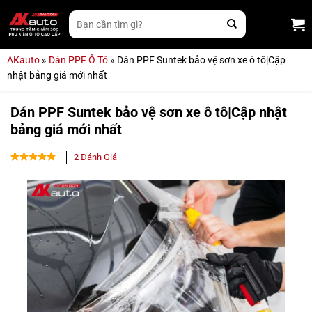
Bỏ
Tìm
qua
kiếm:
nội
dung
AKauto
»
Dán PPF Ô Tô
»
Dán PPF Suntek bảo vệ sơn xe ô tô|Cập
nhật bảng giá mới nhất
Dán PPF Suntek bảo vệ sơn xe ô tô|Cập nhật
bảng giá mới nhất
2
Đánh Giá
5.00
2
trên 5
dựa trên
đánh giá