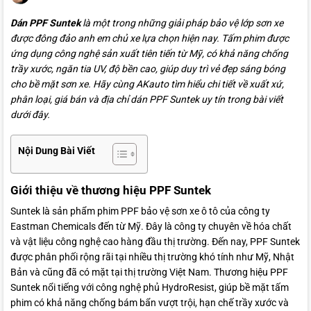
Dán PPF Suntek
là một trong những giải pháp bảo vệ lớp sơn xe
được đông đảo anh em chủ xe lựa chọn hiện nay. Tấm phim được
ứng dụng công nghệ sản xuất tiên tiến từ Mỹ, có khả năng chống
trầy xước, ngăn tia UV, độ bền cao, giúp duy trì vẻ đẹp sáng bóng
cho bề mặt sơn xe. Hãy cùng AKauto tìm hiểu chi tiết về xuất xứ,
phân loại, giá bán và địa chỉ dán PPF Suntek uy tín trong bài viết
dưới đây.
Nội Dung Bài Viết
Giới thiệu về thương hiệu PPF Suntek
Suntek là sản phẩm phim PPF bảo vệ sơn xe ô tô của công ty
Eastman Chemicals đến từ Mỹ. Đây là công ty chuyên về hóa chất
và vật liệu công nghệ cao hàng đầu thị trường. Đến nay, PPF Suntek
được phân phối rộng rãi tại nhiều thị trường khó tính như Mỹ, Nhật
Bản và cũng đã có mặt tại thị trường Việt Nam. Thương hiệu PPF
Suntek nổi tiếng với công nghệ phủ HydroResist, giúp bề mặt tấm
phim có khả năng chống bám bẩn vượt trội, hạn chế trầy xước và