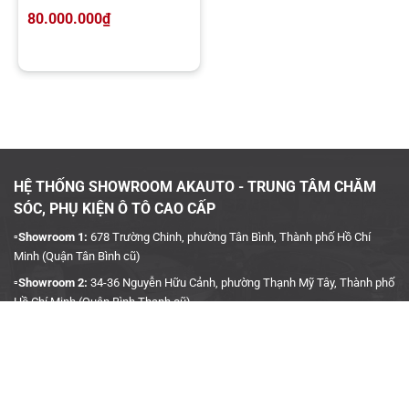
Dán phim PPF Suntek ở đâu uy tín, chuyên nghiệp?
80.000.000
₫
Mặc dù trên thị trường có không ít trung tâm chăm sóc xe hơi cung
cấp dịch vụ dán phim PPF Suntek. Tuy nhiên, không phải đơn vị nào
cũng có thể thi công chuẩn xác và cho ra những thành phẩm chất
lượng mang lại hiệu quả cao trong việc bảo vệ xe. Chính vì vậy, quý
khách hàng nên tìm đến những địa chỉ dán phim PPF uy tín, đảm
bảo sản phẩm chất lượng, giá tốt phải chăng và quan trọng là phải
có bảo hành rõ ràng.
HỆ THỐNG SHOWROOM AKAUTO - TRUNG TÂM CHĂM
SÓC, PHỤ KIỆN Ô TÔ CAO CẤP
▫️Showroom 1:
678 Trường Chinh, phường Tân Bình, Thành phố Hồ Chí
Minh (Quận Tân Bình cũ)
▫️Showroom 2:
34-36 Nguyễn Hữu Cảnh, phường Thạnh Mỹ Tây, Thành phố
Hồ Chí Minh (Quận Bình Thạnh cũ)
▫️Hotline:
090 3939 683
CÔNG TY TNHH TMDV KINH DOANH PHỤ TÙNG Ô TÔ
ANH KHÔI
Chủ xe nên tìm đến các địa chỉ dán PPF Suntek chính hãng để được bảo