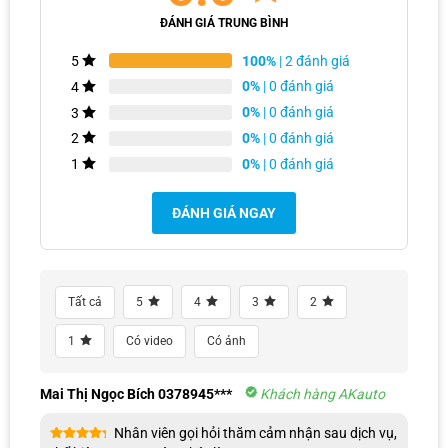
ĐÁNH GIÁ TRUNG BÌNH
100%
| 2 đánh giá
5
0%
| 0 đánh giá
4
0%
| 0 đánh giá
3
Đội ngũ chuyên viên chúng em sẽ liên hệ cho anh/chị ngay ạ!
0%
| 0 đánh giá
2
0%
| 0 đánh giá
1
ĐÁNH GIÁ NGAY
Tất cả
5
4
3
2
1
Có video
Có ảnh
Cấu tạo tấm phim PPF Suntek như thế nào?
Mai Thị Ngọc Bích 0378945***
Khách hàng AKauto
PPF Suntek bao gồm 4 lớp vật liệu với những đặc tính khác nhau:
Nhân viên gọi hỏi thăm cảm nhận sau dịch vụ,