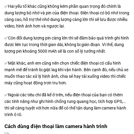
✅Hai yếu tố khác cũng không kém phần quan trọng đó chính là
dung lượng bộ nhớ và pin của điện thoại. Điện thoại có bộ nhớ trong
càng cao, hỗ trợ thẻ nhớ dung lượng càng lớn thì sẽ lưu được nhiều
video, hình ảnh hơn và ngược lại.
✅Còn đối dung lượng pin càng lớn thì sẽ đảm bảo quá trình ghi hình
được liên tục trong thời gian dài, không bị gián đoạn. Vì thế, dung
lượng pin khoảng 5000 mAh sẽ là con số lý tưởng nhất.
✅Mặt khác, anh em cũng nên chọn chiếc điện thoại có cấu hình
mạnh mẽ để tránh bị giật lag khi vận hành. Bên cạnh đó, nếu chủ xe
muốn thao tác xử lý hình ảnh, chia sẻ hay tải xuống video thì chiếc
máy cũng hoạt động trơn tru hơn.
✅Ngoài các tiêu chí đã kể ở trên, nếu điện thoại của bạn có thêm
các tính năng như ghi hình chống rung quang học, tích hợp GPS,…
thì sẽ càng tuyệt vời hơn nữa để có thể tận dụng làm camera hành
trình ô tô.
Cách dùng điện thoại làm camera hành trình