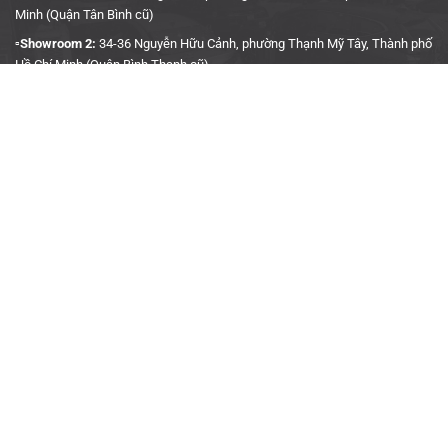
Minh (Quận Tân Bình cũ)
▫️Showroom 2:
34-36 Nguyễn Hữu Cảnh, phường Thạnh Mỹ Tây, Thành phố
Hồ Chí Minh (Quận Bình Thạnh cũ)
▫️Hotline:
090 3939 683
CÔNG TY TNHH TMDV KINH DOANH PHỤ TÙNG Ô TÔ
ANH KHÔI
▫️
Trụ Sở:
27J5 Đường DN12, Khu Phố 4, Khu dân cư An Sương, Phường
Tân Hưng Thuận, Quận 12, Thành phố Hồ Chí Minh
▫️MST:
0315458241
▫️Ngày cấp:
04/01/2019
▫️Nơi cấp:
Sở Kế Hoạch & Đầu Tư TP. Hồ Chí Minh
▫️Gmail:
akauto.com.vn@gmail.com
THÔNG TIN HỢP TÁC
▫️
Định hướng kinh doanh
▫️
Hợp tác kinh doanh
▫️
Liên hệ