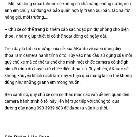
– Một số dòng smartphone sẽ không có khả năng chống nước, nên
anh em chú ý sử dụng và bảo quản hợp lý, tránh bụi bẩn, tác hại từ
nắng gió, môi trường,…
– Chủ xe có thể trang bị thêm cáp sạc hoặc pin dự phòng cho điện
thoại, nhằm giúp thiết bị có thể hoạt động cả ngày dài.
Trên đây là tất cả những chia sẻ của AKauto về cách dùng điện
thoại làm camera hành trình ô tô. Tùy vào nhu cầu sử dụng của mỗi
quý chủ xe mà có thể tự chế cho mình một chiếc camera có thể ghi
hình lộ trình di chuyển từ chiếc điện thoại cũ. Tuy nhiên, AKauto sẽ
không khuyến khích cách làm này vì hiệu quả mang lại có thể không
đúng như những gì anh em mong muốn.
Bên cạnh đó, quý chủ xe còn có thắc mắc các vấn đề liên quan đến
camera hành trình ô tô, hãy liên hệ trực tiếp với chúng tôi qua
đường dây nóng 090 3939 683 để được tư vấn kịp thời.