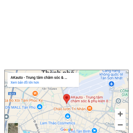
▫️
Camera 360 ô tô
▫️
Bọc ghế da ô tô
▫️
Chăm sóc ô tô
▫️
Dán PPF ô tô
▫️
Cảm biến áp suất lốp
▫️
Cửa hít ô tô
▫️
Độ cốp điện ô tô
Chi nhánh Tân Bình