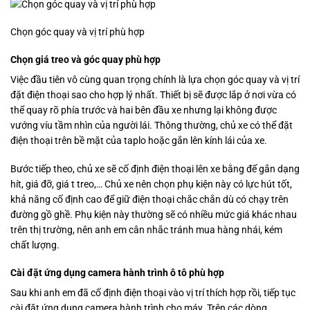
Chọn góc quay và vị trí phù hợp
Chọn giá treo và góc quay phù hợp
Việc đầu tiên vô cùng quan trọng chính là lựa chọn góc quay và vị trí
đặt điện thoại sao cho hợp lý nhất. Thiết bị sẽ được lắp ở nơi vừa có
thể quay rõ phía trước và hai bên đầu xe nhưng lại không được
vướng víu tầm nhìn của người lái. Thông thường, chủ xe có thể đặt
điện thoại trên bề mặt của taplo hoặc gắn lên kính lái của xe.
Bước tiếp theo, chủ xe sẽ cố định điện thoại lên xe bằng đế gắn dạng
hít, giá đỡ, giá t treo,… Chủ xe nên chọn phụ kiện này có lực hút tốt,
khả năng cố định cao để giữ điện thoại chắc chắn dù có chạy trên
đường gồ ghề. Phụ kiện này thường sẽ có nhiều mức giá khác nhau
trên thị trường, nên anh em cân nhắc tránh mua hàng nhái, kém
chất lượng.
Cài đặt ứng dụng camera hành trình ô tô phù hợp
Sau khi anh em đã cố định điện thoại vào vị trí thích hợp rồi, tiếp tục
cài đặt ứng dụng camera hành trình cho máy. Trên các dòng