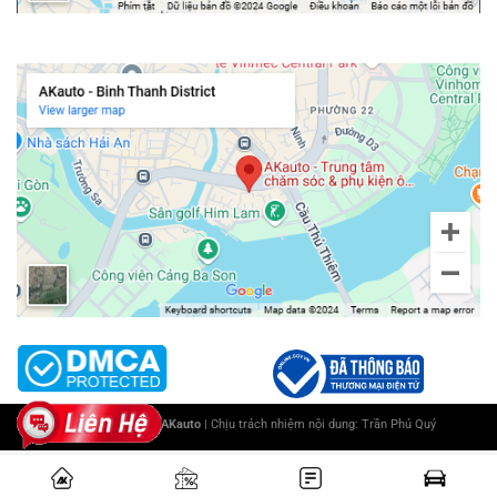
Chi nhánh Bình Thạnh
Copyright 2025 ©
AKauto
| Chịu trách nhiệm nội dung:
Trần Phú Quý