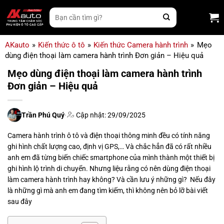
Bỏ
Tìm
qua
kiếm:
nội
dung
AKauto
»
Kiến thức ô tô
»
Kiến thức Camera hành trình
»
Mẹo
dùng điện thoại làm camera hành trình Đơn giản – Hiệu quả
Mẹo dùng điện thoại làm camera hành trình
Đơn giản – Hiệu quả
Trần Phú Quý
·
Cập nhật: 29/09/2025
Camera hành trình ô tô và điện thoại thông minh đều có tính năng
ghi hình chất lượng cao, định vị GPS,… Và chắc hẳn đã có rất nhiều
anh em đã từng biến chiếc smartphone của mình thành một thiết bị
ghi hình lộ trình di chuyển. Nhưng liệu rằng có nên dùng điện thoại
làm camera hành trình hay không? Và cần lưu ý những gì? Nếu đây
là những gì mà anh em đang tìm kiếm, thì không nên bỏ lỡ bài viết
sau đây