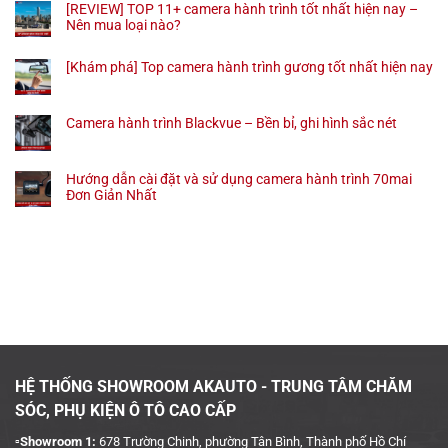
[REVIEW] TOP 11+ camera hành trình tốt nhất hiện nay –
Nên mua loại nào?
[Khám phá] Top camera hành trình gương tốt nhất hiện nay
Camera hành trình Blackvue – Bền bỉ, ghi hình sắc nét
Hướng dẫn cài đặt và sử dụng camera hành trình 70mai
Đơn Giản Nhất
HỆ THỐNG SHOWROOM AKAUTO - TRUNG TÂM CHĂM
SÓC, PHỤ KIỆN Ô TÔ CAO CẤP
▫️Showroom 1:
678 Trường Chinh, phường Tân Bình, Thành phố Hồ Chí