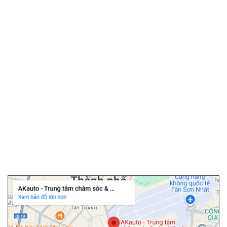
▫️
Màn hình android ô tô
▫️
Android box ô tô
▫️
Phim cách nhiệt ô tô
▫️
Camera hành trình
▫️
Camera 360 ô tô
▫️
Bọc ghế da ô tô
▫️
Chăm sóc ô tô
▫️
Dán PPF ô tô
▫️
Cảm biến áp suất lốp
▫️
Cửa hít ô tô
▫️
Độ cốp điện ô tô
Chi nhánh Tân Bình