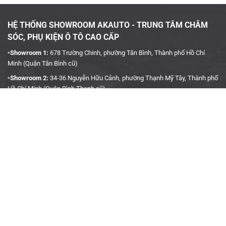
HỆ THỐNG SHOWROOM AKAUTO - TRUNG TÂM CHĂM
SÓC, PHỤ KIỆN Ô TÔ CAO CẤP
▫️Showroom 1:
678 Trường Chinh, phường Tân Bình, Thành phố Hồ Chí
Minh (Quận Tân Bình cũ)
▫️Showroom 2:
34-36 Nguyễn Hữu Cảnh, phường Thạnh Mỹ Tây, Thành phố
Hồ Chí Minh (Quận Bình Thạnh cũ)
▫️Hotline:
090 3939 683
CÔNG TY TNHH TMDV KINH DOANH PHỤ TÙNG Ô TÔ
ANH KHÔI
▫️
Trụ Sở:
27J5 Đường DN12, Khu Phố 4, Khu dân cư An Sương, Phường
Tân Hưng Thuận, Quận 12, Thành phố Hồ Chí Minh
▫️MST:
0315458241
▫️Ngày cấp:
04/01/2019
▫️Nơi cấp:
Sở Kế Hoạch & Đầu Tư TP. Hồ Chí Minh
▫️Gmail:
akauto.com.vn@gmail.com