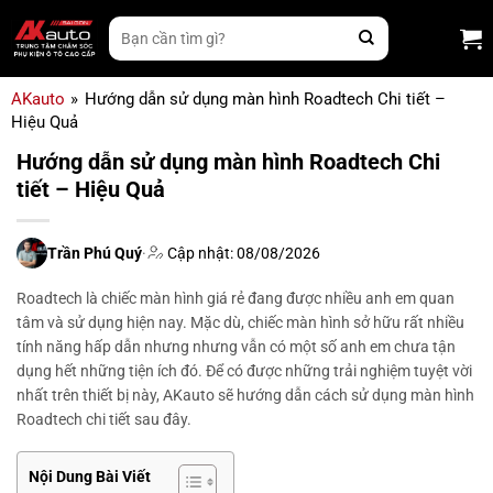
Bỏ
Tìm
qua
kiếm:
nội
dung
AKauto
»
Hướng dẫn sử dụng màn hình Roadtech Chi tiết –
Hiệu Quả
Hướng dẫn sử dụng màn hình Roadtech Chi
tiết – Hiệu Quả
Trần Phú Quý
·
Cập nhật: 08/08/2026
Roadtech là chiếc màn hình giá rẻ đang được nhiều anh em quan
tâm và sử dụng hiện nay. Mặc dù, chiếc màn hình sở hữu rất nhiều
tính năng hấp dẫn nhưng nhưng vẫn có một số anh em chưa tận
dụng hết những tiện ích đó. Để có được những trải nghiệm tuyệt vời
nhất trên thiết bị này, AKauto sẽ hướng dẫn cách sử dụng màn hình
Roadtech chi tiết sau đây.
Nội Dung Bài Viết