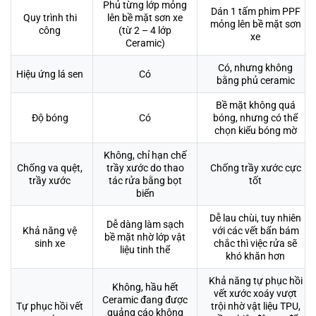
Phủ từng lớp mỏng
Dán 1 tấm phim PPF
Quy trình thi
lên bề mặt sơn xe
mỏng lên bề mặt sơn
công
(từ 2 – 4 lớp
xe
Ceramic)
Có, nhưng không
Hiệu ứng lá sen
Có
bằng phủ ceramic
Bề mặt không quá
Độ bóng
Có
bóng, nhưng có thể
chọn kiểu bóng mờ
Không, chỉ hạn chế
Chống va quệt,
trầy xước do thao
Chống trầy xước cực
trầy xước
tác rửa bằng bọt
tốt
biển
Dễ lau chùi, tuy nhiên
Dễ dàng làm sạch
Khả năng vệ
với các vết bẩn bám
bề mặt nhờ lớp vật
sinh xe
chắc thì việc rửa sẽ
liệu tinh thể
khó khăn hơn
Khả năng tự phục hồi
Không, hầu hết
vết xước xoáy vượt
Ceramic đang được
Tự phục hồi vết
trội nhờ vật liệu TPU,
quảng cáo không