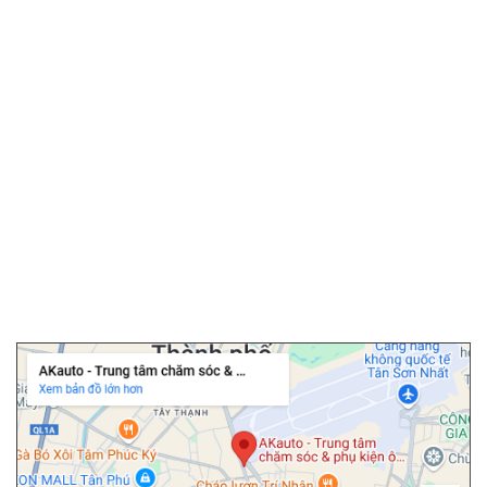
▫️
Android box ô tô
▫️
Phim cách nhiệt ô tô
▫️
Camera hành trình
▫️
Camera 360 ô tô
▫️
Bọc ghế da ô tô
▫️
Chăm sóc ô tô
▫️
Dán PPF ô tô
▫️
Cảm biến áp suất lốp
▫️
Cửa hít ô tô
▫️
Độ cốp điện ô tô
Chi nhánh Tân Bình