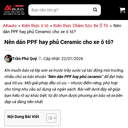
Bỏ
Tìm
qua
kiếm:
nội
dung
AKauto
»
Kiến thức ô tô
»
Kiến thức Chăm Sóc Xe Ô Tô
»
Nên
dán PPF hay phủ Ceramic cho xe ô tô?
Nên dán PPF hay phủ Ceramic cho xe ô tô?
Trần Phú Quý
·
Cập nhật: 22/01/2026
Khi muốn bảo vệ lớp sơn xe trước trầy xước và tác động môi trường,
nhiều chủ xe băn khoăn “
Nên dán PPF hay phủ ceramic
” để đạt hiệu
quả tối ưu. Mỗi giải pháp đều có ưu – nhược điểm riêng, phù hợp
cho từng nhu cầu sử dụng và ngân sách. Bài viết dưới đây sẽ giúp
bạn hiểu rõ sự khác biệt, từ đó chọn được phương án bảo vệ xe bền
đẹp và đáng tiền nhất.
Nội Dung Bài Viết