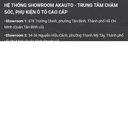
HỆ THỐNG SHOWROOM AKAUTO - TRUNG TÂM CHĂM
SÓC, PHỤ KIỆN Ô TÔ CAO CẤP
▫️Showroom 1:
678 Trường Chinh, phường Tân Bình, Thành phố Hồ Chí
Minh (Quận Tân Bình cũ)
▫️Showroom 2:
34-36 Nguyễn Hữu Cảnh, phường Thạnh Mỹ Tây, Thành phố
Hồ Chí Minh (Quận Bình Thạnh cũ)
▫️Hotline:
090 3939 683
CÔNG TY TNHH TMDV KINH DOANH PHỤ TÙNG Ô TÔ
ANH KHÔI
▫️
Trụ Sở:
27J5 Đường DN12, Khu Phố 4, Khu dân cư An Sương, Phường
Tân Hưng Thuận, Quận 12, Thành phố Hồ Chí Minh
▫️MST:
0315458241
▫️Ngày cấp:
04/01/2019
▫️Nơi cấp:
Sở Kế Hoạch & Đầu Tư TP. Hồ Chí Minh
▫️Gmail:
akauto.com.vn@gmail.com
THÔNG TIN HỢP TÁC