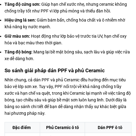
Tăng độ cứng sơn:
Giúp hạn chế xước nhẹ, nhưng ceramic không
chống trầy tốt như PPF vì lớp phủ mỏng và thiếu đàn hồi.
Hiệu ứng lá sen:
Giảm bám bẩn, chống hóa chất và ô nhiễm nhờ
khả năng kỵ nước mạnh.
Giữ màu sơn:
Hoạt động như lớp bảo vệ trước tia UV, hạn chế oxy
hóa và bạc màu theo thời gian.
Tăng độ bóng:
Mang lại bề mặt bóng sâu, sạch lâu và giúp việc rửa
xe dễ dàng hơn.
So sánh giải pháp dán PPF và phủ Ceramic
Nhìn chung, cả dán PPF và phủ Ceramic đều hướng đến mục tiêu
bảo vệ lớp sơn xe. Tuy vậy, PPF nổi trội về khả năng chống trầy
xước và hạn chế va quệt, trong khi Ceramic lại mạnh về việc tăng độ
bóng, tạo chiều sâu và giúp bề mặt sơn luôn lung linh. Dưới đây là
bảng so sánh chi tiết để bạn dễ dàng nhận thấy sự khác biệt giữa
hai phương pháp này.
Đặc điểm
Phủ Ceramic ô tô
Dán PPF ô tô