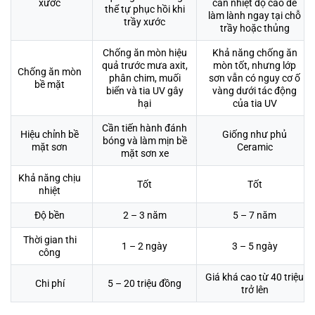
xước
cần nhiệt độ cao để
thể tự phục hồi khi
làm lành ngay tại chỗ
trầy xước
trầy hoặc thủng
Chống ăn mòn hiệu
Khả năng chống ăn
quả trước mưa axit,
mòn tốt, nhưng lớp
Chống ăn mòn
phân chim, muối
sơn vẫn có nguy cơ ố
bề mặt
biển và tia UV gây
vàng dưới tác động
hại
của tia UV
Cần tiến hành đánh
Hiệu chỉnh bề
Giống như phủ
bóng và làm mịn bề
mặt sơn
Ceramic
mặt sơn xe
Khả năng chịu
Tốt
Tốt
nhiệt
Độ bền
2 – 3 năm
5 – 7 năm
Thời gian thi
1 – 2 ngày
3 – 5 ngày
công
Giá khá cao từ 40 triệu
Chi phí
5 – 20 triệu đồng
trở lên