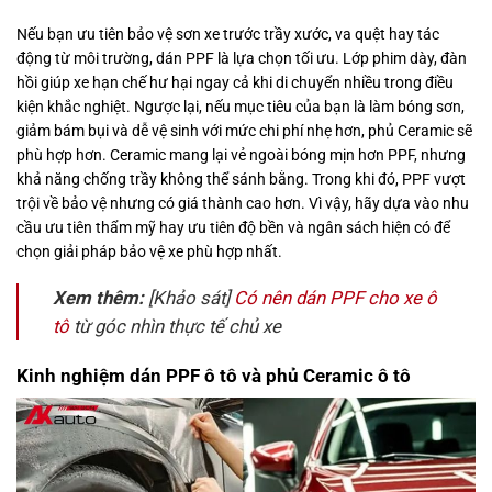
Nếu bạn ưu tiên bảo vệ sơn xe trước trầy xước, va quệt hay tác
động từ môi trường, dán PPF là lựa chọn tối ưu. Lớp phim dày, đàn
hồi giúp xe hạn chế hư hại ngay cả khi di chuyển nhiều trong điều
kiện khắc nghiệt. Ngược lại, nếu mục tiêu của bạn là làm bóng sơn,
giảm bám bụi và dễ vệ sinh với mức chi phí nhẹ hơn, phủ Ceramic sẽ
phù hợp hơn. Ceramic mang lại vẻ ngoài bóng mịn hơn PPF, nhưng
khả năng chống trầy không thể sánh bằng. Trong khi đó, PPF vượt
trội về bảo vệ nhưng có giá thành cao hơn. Vì vậy, hãy dựa vào nhu
cầu ưu tiên thẩm mỹ hay ưu tiên độ bền và ngân sách hiện có để
chọn giải pháp bảo vệ xe phù hợp nhất.
Xem thêm:
[Khảo sát]
Có nên dán PPF cho xe ô
tô
từ góc nhìn thực tế chủ xe
Kinh nghiệm dán PPF ô tô và phủ Ceramic ô tô