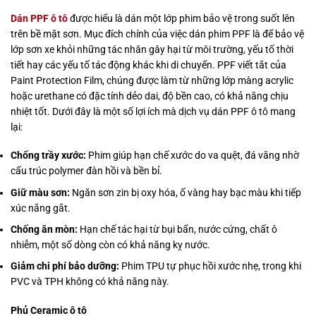
Dán PPF ô tô
được hiểu là dán một lớp phim bảo vệ trong suốt lên
trên bề mặt sơn. Mục đích chính của việc dán phim PPF là để bảo vệ
lớp sơn xe khỏi những tác nhân gây hại từ môi trường, yếu tố thời
tiết hay các yếu tố tác động khác khi di chuyển. PPF viết tắt của
Paint Protection Film, chúng được làm từ những lớp màng acrylic
hoặc urethane có đặc tính dẻo dai, độ bền cao, có khả năng chịu
nhiệt tốt. Dưới đây là một số lợi ích mà dịch vụ dán PPF ô tô mang
lại:
Chống trầy xước:
Phim giúp hạn chế xước do va quệt, đá văng nhờ
cấu trúc polymer đàn hồi và bền bỉ.
Giữ màu sơn:
Ngăn sơn zin bị oxy hóa, ố vàng hay bạc màu khi tiếp
xúc nắng gắt.
Chống ăn mòn:
Hạn chế tác hại từ bụi bẩn, nước cứng, chất ô
nhiễm, một số dòng còn có khả năng kỵ nước.
Giảm chi phí bảo dưỡng:
Phim TPU tự phục hồi xước nhẹ, trong khi
PVC và TPH không có khả năng này.
Phủ Ceramic ô tô