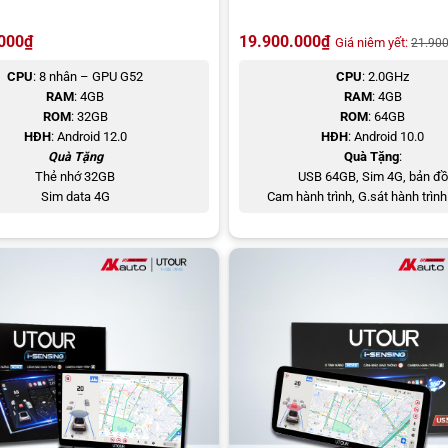
000
₫
19.900.000
₫
Giá niêm yết:
21.90
CPU
: 8 nhân – GPU G52
CPU
: 2.0GHz
RAM
: 4GB
RAM
: 4GB
ROM
: 32GB
ROM
: 64GB
HĐH
: Android 12.0
HĐH
: Android 10.0
Quà Tặng
Quà Tặng
:
Thẻ nhớ 32GB
USB 64GB, Sim 4G, bản đồ
Sim data 4G
Cam hành trình, G.sát hành trình