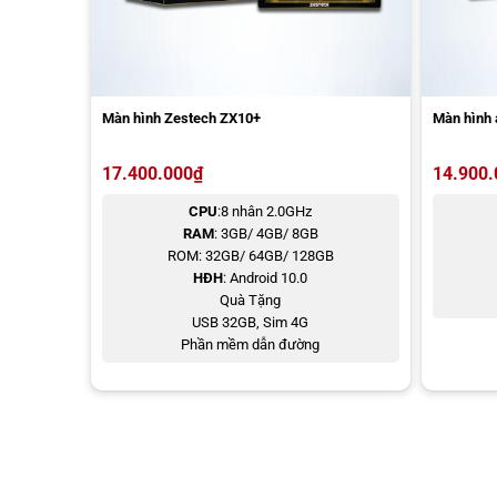
Màn hình Zestech ZX10+
Màn hình 
17.400.000
₫
14.900.
CPU
:8 nhân 2.0GHz
RAM
: 3GB/ 4GB/ 8GB
ROM: 32GB/ 64GB/ 128GB
HĐH
: Android 10.0
Quà Tặng
USB 32GB, Sim 4G
Phần mềm dẫn đường