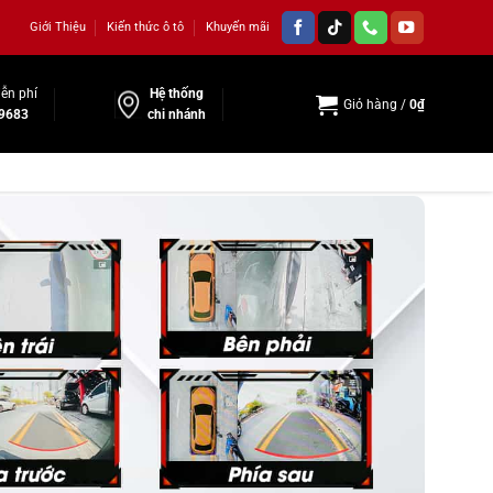
Giới Thiệu
Kiến thức ô tô
Khuyến mãi
ễn phí
Hệ thống
Giỏ hàng /
0
₫
9683
chi nhánh