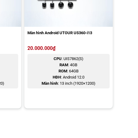
Màn hình Android UTOUR US360-i13
20.000.000
₫
CPU
: UIS7862(S)
RAM
: 4GB
ROM
: 64GB
HĐH
: Android 12.0
20)
Màn hình
: 13 inch (1920×1200)