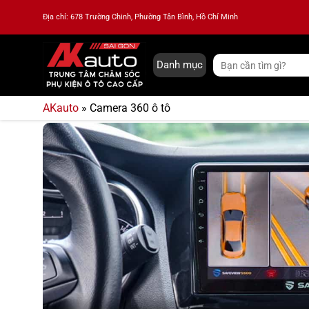
Bỏ
Địa chỉ: 678 Trường Chinh, Phường Tân Bình, Hồ Chí Minh
qua
nội
dung
Tìm
Danh mục
kiếm:
AKauto
»
Camera 360 ô tô