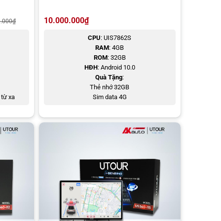
10.000.000
₫
0.000
₫
CPU
: UIS7862S
RAM
: 4GB
ROM
: 32GB
HĐH
: Android 10.0
Quà Tặng
:
Thẻ nhớ 32GB
 từ xa
Sim data 4G