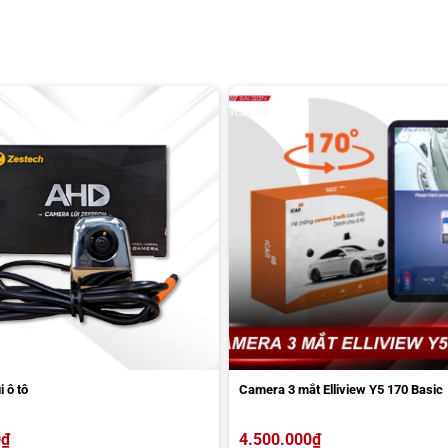
 ô tô
Camera 3 mắt Elliview Y5 170 Basic
0
₫
4.500.000
₫