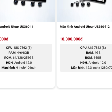
android Utour US360-i1
Màn hình Android Utour US360-i12
000
₫
18.300.000
₫
CPU
: UIS 7862 (S)
CPU
: UIS 7862 (S)
RAM
: 4/6/8GB
RAM
: 4GB
ROM
: 64/128/256GB
ROM
: 64GB
HĐH
: Android 12.0
HĐH
: Android 12.0
Màn hình
: 9 inch/10 inch
Màn hình
: 12.3 inch (1280×7