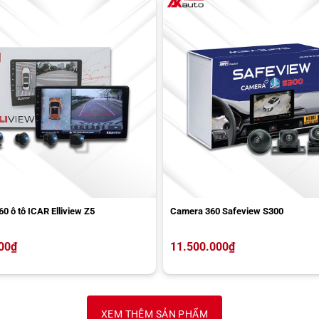
0 ô tô ICAR Elliview Z5
Camera 360 Safeview S300
00
₫
11.500.000
₫
XEM THÊM SẢN PHẨM