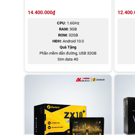
14.400.000
₫
12.400.
CPU:
1.6GHz
RAM:
3GB
ROM:
32GB
HĐH:
Android 10.0
Quà Tặng
Phần mềm dẫn đường, USB 32GB
Sim data 4G