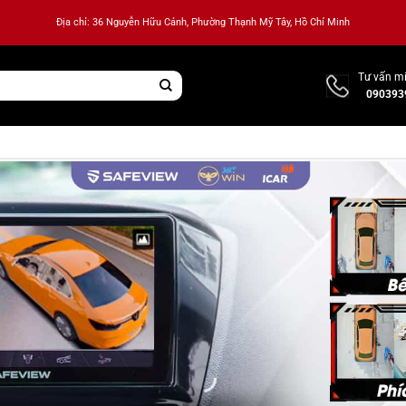
Địa chỉ: 36 Nguyễn Hữu Cảnh, Phường Thạnh Mỹ Tây, Hồ Chí Minh
Tư vấn mi
090393