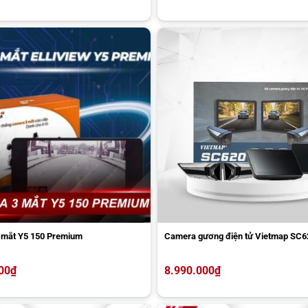
 mắt Y5 150 Premium
Camera gương điện tử Vietmap SC6
00
₫
8.990.000
₫