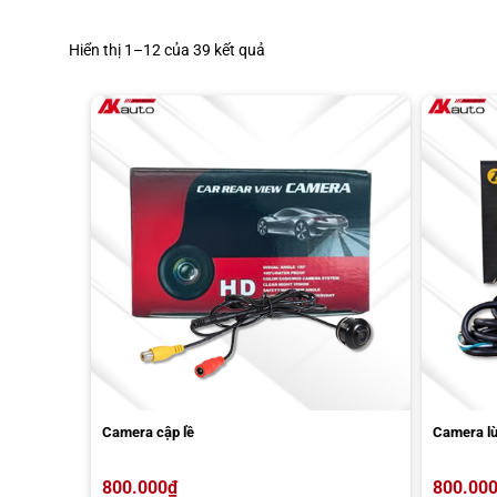
Đã
Hiển thị 1–12 của 39 kết quả
sắp
xếp
theo
giá:
thấp
đến
cao
Camera cập lề
Camera lùi
800.000
₫
800.00