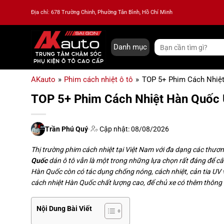
Bỏ
Địa chỉ: 678 Trường Chinh, Phường Tân Bình, Hồ Chí Minh
qua
nội
dung
Tìm
Danh mục
kiếm:
AKauto
»
Phim cách nhiệt ô tô
»
TOP 5+ Phim Cách Nhiệt
TOP 5+ Phim Cách Nhiệt Hàn Quốc U
Trần Phú Quý
·
Cập nhật: 08/08/2026
Thị trường phim cách nhiệt tại Việt Nam với đa dạng các thươ
Quốc
dán ô tô
vẫn là một trong những lựa chọn rất đáng để câ
Hàn Quốc còn có tác dụng chống nóng, cách nhiệt, cản tia UV vư
cách nhiệt Hàn Quốc chất lượng cao, để chủ xe có thêm thông 
Nội Dung Bài Viết