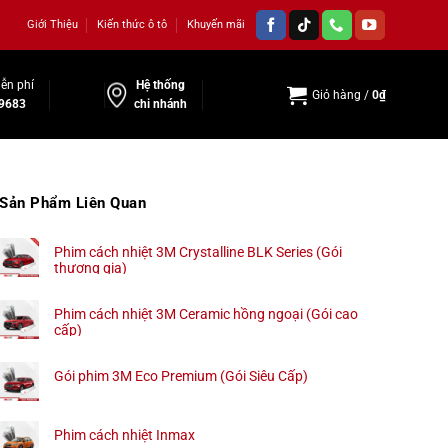
Giới Thiệu
Kiến thức ô tô
Khuyến mãi
ễn phí
Hệ thống
Giỏ hàng /
0
₫
9683
chi nhánh
Sản Phẩm Liên Quan
Phim cách nhiệt 3M Crystalline BLK Series (Gói
thương gia)
Phim cách nhiệt 3M Ceramic hồng ngoại (Gói cao
cấp)
Gói phim 3M Eco Premium (Gói Siêu Cấp)
Phim cách nhiệt Inmax