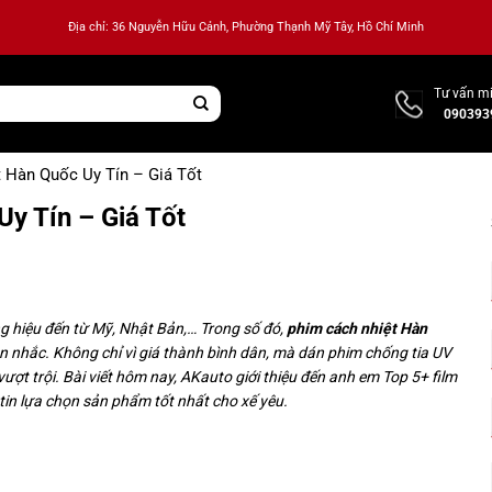
Địa chỉ: 36 Nguyễn Hữu Cảnh, Phường Thạnh Mỹ Tây, Hồ Chí Minh
Tư vấn mi
090393
 Hàn Quốc Uy Tín – Giá Tốt
y Tín – Giá Tốt
ng hiệu đến từ Mỹ, Nhật Bản,… Trong số đó,
phim cách nhiệt Hàn
n nhắc. Không chỉ vì giá thành bình dân, mà dán phim chống tia UV
ợt trội. Bài viết hôm nay, AKauto giới thiệu đến anh em Top 5+ film
tin lựa chọn sản phẩm tốt nhất cho xế yêu.