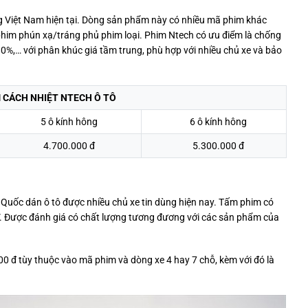
ường Việt Nam hiện tại. Dòng sản phẩm này có nhiều mã phim khác
phim phún xạ/tráng phủ phim loại. Phim Ntech có ưu điểm là chống
80%,… với phân khúc giá tầm trung, phù hợp với nhiều chủ xe và bảo
 CÁCH NHIỆT NTECH Ô TÔ
5 ô kính hông
6 ô kính hông
4.700.000 đ
5.300.000 đ
 Quốc dán ô tô được nhiều chủ xe tin dùng hiện nay. Tấm phim có
V. Được đánh giá có chất lượng tương đương với các sản phẩm của
0 đ tùy thuộc vào mã phim và dòng xe 4 hay 7 chỗ, kèm với đó là