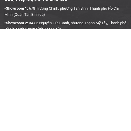
▫️Showroom 1:
678 Trường Chinh, phường Tân Bình, Thành phố Hồ Chí
Minh (Quận Tân Bình cũ)
▫️Showroom 2:
34-36 Nguyễn Hữu Cảnh, phường Thạnh Mỹ Tây, Thành phố
Hồ Chí Minh (Quận Bình Thạnh cũ)
▫️Hotline:
090 3939 683
CÔNG TY TNHH TMDV KINH DOANH PHỤ TÙNG Ô TÔ
ANH KHÔI
▫️
Trụ Sở:
27J5 Đường DN12, Khu Phố 4, Khu dân cư An Sương, Phường
Tân Hưng Thuận, Quận 12, Thành phố Hồ Chí Minh
▫️MST:
0315458241
▫️Ngày cấp:
04/01/2019
▫️Nơi cấp:
Sở Kế Hoạch & Đầu Tư TP. Hồ Chí Minh
▫️Gmail:
akauto.com.vn@gmail.com
THÔNG TIN HỢP TÁC
▫️
Định hướng kinh doanh
▫️
Hợp tác kinh doanh