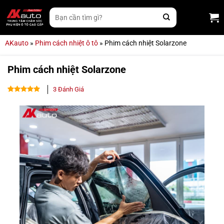
Bỏ
Tìm
qua
kiếm:
nội
dung
AKauto
»
Phim cách nhiệt ô tô
»
Phim cách nhiệt Solarzone
Phim cách nhiệt Solarzone
3
Đánh Giá
5.00
3
trên 5
dựa trên
đánh giá