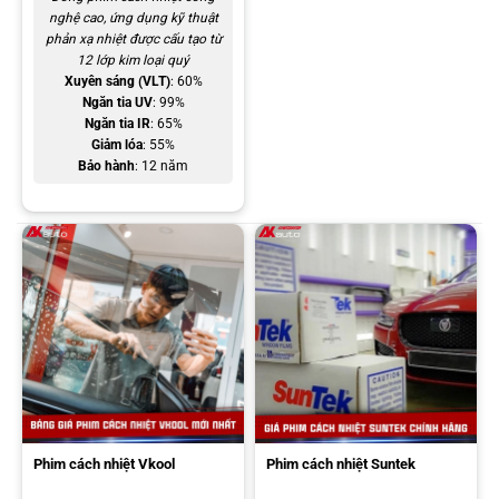
nghệ cao, ứng dụng kỹ thuật
phản xạ nhiệt được cấu tạo từ
12 lớp kim loại quý
Xuyên sáng (VLT)
: 60%
Ngăn tia UV
: 99%
Ngăn tia IR
: 65%
Phim cách nhiệt solarzone chống nóng, giảm lóa tốt
Giảm lóa
: 55%
Bảo hành
: 12 năm
Địa chỉ dán phim cách nhiệt Solarzone cho xe ô tô uy
tín
Hiện nay, phim cách nhiệt Solarzone đã được phân phối rộng rãi
khắp thị trường Việt. Tại HCM, thương hiệu đã có 2 chi nhánh tọa lại
ở khu vực Thủ Đức, quận 7. Vì vậy, nếu anh em chủ xe có nhu cầu
dán film Solarzone cho ô tô, liên hệ ngay các đại lý phân phối chính
hãng để đảm bảo dán phim chính hãng và quy trình thi công chuẩn
chỉnh, đạt hiệu quả sau khi dán phim.
Phim cách nhiệt Vkool
Phim cách nhiệt Suntek