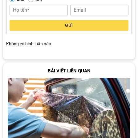
Gói
Kính sườn
Kính sườn
Kính lái
Kính lưng
phim
trước
sau
GỬI
Cao
IR75
SS35
SS35
SS35
cấp
2.900.000
1.500.000
1.500.000
1.600.000
Không có bình luận nào
Tiêu
CS70
AP36
AP36
AP36
chuẩn
1.700.000
1.200.000
1.200.000
1.300.000
Phổ
CS70
HP35
HP35
HP35
thông
1.700.000
900.000
900.000
900.000
BÀI VIẾT LIÊN QUAN
So sánh phim cách nhiệt Solarzone và 3M? Nên dán
loại nào?
Bạn đang phân vân giữa phim cách nhiệt 3M và Solarzone không
biết loại nào cản nhiệt hiệu quả hơn? Và mức giá nào phù hợp với
tài chính của mình? Dưới đây là bảng so sánh
bảng giá film cách
nhiệt 3M
với phim cách nhiệt Solarzone và các thông số kỹ thuật để
bạn dễ dàng lựa chọn dòng sản phẩm phù hợp nhất nhé!