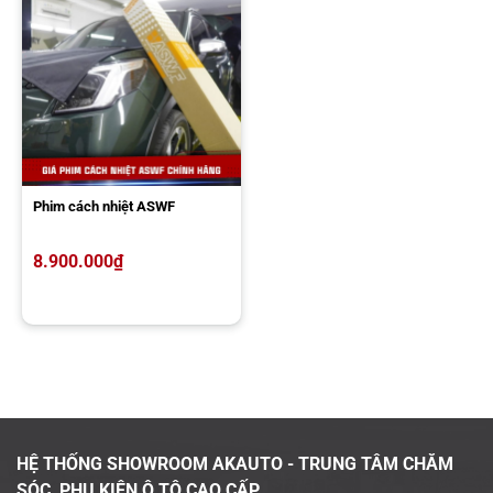
phim này. Qua đó, có cho mình sự lựa chọn phù hợp với nhu cầu và
tài chính đang có. Mọi thông tin thắc mắc về dịch vụ, vui lòng gọi
đến Hotline
090 3939 683
để được chuyên gia giải đáp miễn phí
ngay hôm nay.
Phim cách nhiệt ASWF
8.900.000
₫
HỆ THỐNG SHOWROOM AKAUTO - TRUNG TÂM CHĂM
SÓC, PHỤ KIỆN Ô TÔ CAO CẤP