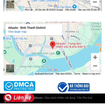
Chi nhánh Bình Thạnh
Copyright 2025 ©
AKauto
| Chịu trách nhiệm nội dung:
Trần Phú Quý