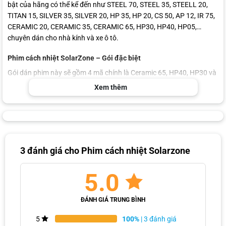
bật của hãng có thể kể đến như STEEL 70, STEEL 35, STEELL 20,
TITAN 15, SILVER 35, SILVER 20, HP 35, HP 20, CS 50, AP 12, IR 75,
CERAMIC 20, CERAMIC 35, CERAMIC 65, HP30, HP40, HP05,…
chuyên dán cho nhà kính và xe ô tô.
Phim cách nhiệt SolarZone – Gói đặc biệt
Gói dán phim này sẽ gồm 4 mã chính là Ceramic 65, HP40, HP30 và
HP05. Các mã phim này đảm bảo khả năng cách nhiệt, loại bỏ các
Xem thêm
tia có hại trong ánh nắng mặt trời (tia UV, hồng ngoại,…) và tỷ lệ
truyền sáng tốt. Tham khảo thêm thông số kỹ thuật phim cách
nhiệt Solarzone gói đặc biệt trong bảng dưới đây:
Ceramic
Mã phim
HP40
HP30
HP05
3 đánh giá cho
Phim cách nhiệt Solarzone
65
Tỷ lệ truyền sáng
66%
38%
30%
5%
5.0
Loại bỏ tia cực tím
>99%
>99%
>99%
>99%
ĐÁNH GIÁ TRUNG BÌNH
Ngăn bức xạ hồng
44%
56%
53%
71%
ngoại
100%
| 3 đánh giá
5