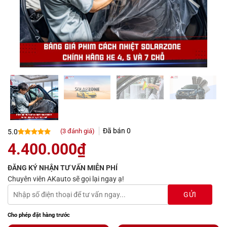
Đã bán
0
(
3
đánh giá)
5.0
5.0
3
trên 5
4.400.000
₫
dựa trên
đánh giá
ĐĂNG KÝ NHẬN TƯ VẤN MIỄN PHÍ
Chuyên viên AKauto sẽ gọi lại ngay ạ!
Cho phép đặt hàng trước