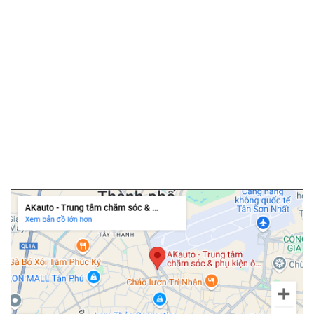
▫️
Camera hành trình
▫️
Camera 360 ô tô
▫️
Bọc ghế da ô tô
▫️
Chăm sóc ô tô
▫️
Dán PPF ô tô
▫️
Cảm biến áp suất lốp
▫️
Cửa hít ô tô
▫️
Độ cốp điện ô tô
Chi nhánh Tân Bình