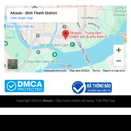
Chi nhánh Bình Thạnh
Copyright 2025 ©
AKauto
| Chịu trách nhiệm nội dung:
Trần Phú Quý