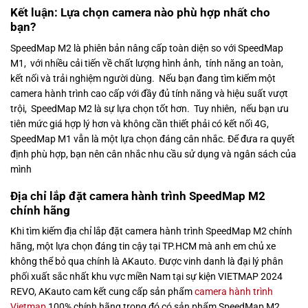
Kết luận: Lựa chọn camera nào phù hợp nhất cho
bạn?
SpeedMap M2 là phiên bản nâng cấp toàn diện so với SpeedMap
M1, với nhiều cải tiến về chất lượng hình ảnh, tính năng an toàn,
kết nối và trải nghiệm người dùng. Nếu bạn đang tìm kiếm một
camera hành trình cao cấp với đầy đủ tính năng và hiệu suất vượt
trội, SpeedMap M2 là sự lựa chọn tốt hơn. Tuy nhiên, nếu bạn ưu
tiên mức giá hợp lý hơn và không cần thiết phải có kết nối 4G,
SpeedMap M1 vẫn là một lựa chọn đáng cân nhắc. Để đưa ra quyết
định phù hợp, bạn nên cân nhắc nhu cầu sử dụng và ngân sách của
mình
Địa chỉ lắp đặt camera hành trình SpeedMap M2
chính hãng
Khi tìm kiếm địa chỉ lắp đặt camera hành trình SpeedMap M2 chính
hãng, một lựa chọn đáng tin cậy tại TP.HCM mà anh em chủ xe
không thể bỏ qua chính là AKauto. Được vinh danh là đại lý phân
phối xuất sắc nhất khu vực miền Nam tại sự kiện VIETMAP 2024
REVO, AKauto cam kết cung cấp sản phẩm
camera hành trình
Vietmap
100% chính hãng trong đó có sản phẩm SpeedMap M2.