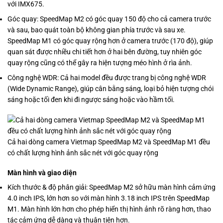
với IMX675.
Góc quay: SpeedMap M2 có góc quay 150 độ cho cả camera trước
và sau, bao quát toàn bộ không gian phía trước và sau xe.
SpeedMap M1 có góc quay rộng hơn ở camera trước (170 độ), giúp
quan sát được nhiều chi tiết hơn ở hai bên đường, tuy nhiên góc
quay rộng cũng có thể gây ra hiện tượng méo hình ở rìa ảnh.
Công nghệ WDR: Cả hai model đều được trang bị công nghệ WDR
(Wide Dynamic Range), giúp cân bằng sáng, loại bỏ hiện tượng chói
sáng hoặc tối đen khi đi ngược sáng hoặc vào hầm tối.
Cả hai dòng camera Vietmap SpeedMap M2 và SpeedMap M1 đều
có chất lượng hình ảnh sắc nét với góc quay rộng
Màn hình và giao diện
Kích thước & độ phân giải: SpeedMap M2 sở hữu màn hình cảm ứng
4.0 inch IPS, lớn hơn so với màn hình 3.18 inch IPS trên SpeedMap
M1. Màn hình lớn hơn cho phép hiển thị hình ảnh rõ ràng hơn, thao
tác cảm ứng dễ dàng và thuận tiện hơn.