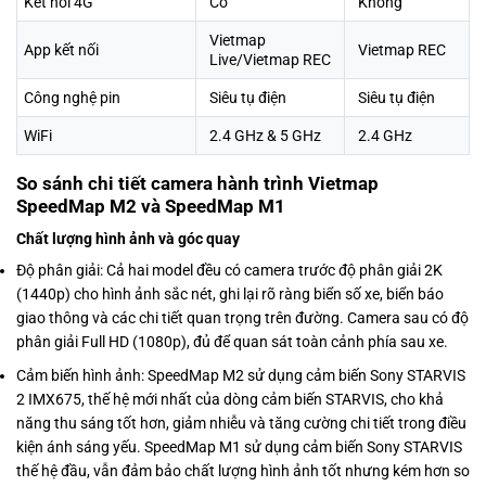
Kết nối 4G
Có
Không
Vietmap
App kết nối
Vietmap REC
Live/Vietmap REC
Công nghệ pin
Siêu tụ điện
Siêu tụ điện
WiFi
2.4 GHz & 5 GHz
2.4 GHz
So sánh chi tiết camera hành trình Vietmap
SpeedMap M2 và SpeedMap M1
Chất lượng hình ảnh và góc quay
Độ phân giải: Cả hai model đều có camera trước độ phân giải 2K
(1440p) cho hình ảnh sắc nét, ghi lại rõ ràng biển số xe, biển báo
giao thông và các chi tiết quan trọng trên đường. Camera sau có độ
phân giải Full HD (1080p), đủ để quan sát toàn cảnh phía sau xe.
Cảm biến hình ảnh: SpeedMap M2 sử dụng cảm biến Sony STARVIS
2 IMX675, thế hệ mới nhất của dòng cảm biến STARVIS, cho khả
năng thu sáng tốt hơn, giảm nhiễu và tăng cường chi tiết trong điều
kiện ánh sáng yếu. SpeedMap M1 sử dụng cảm biến Sony STARVIS
thế hệ đầu, vẫn đảm bảo chất lượng hình ảnh tốt nhưng kém hơn so