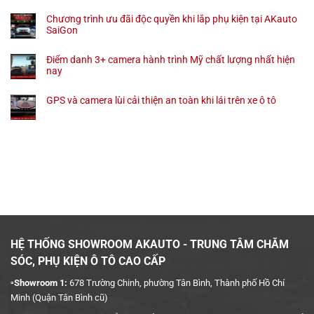
Chương trình ưu đãi độc quyền khi lắp phụ kiện tại AKauto
SaiGon
Điểm danh 3+ camera hành trình Mỹ chất lượng nhất hiện
nay
GPS và camera lùi cải thiện an toàn khi lái trên xe ô tô
HỆ THỐNG SHOWROOM AKAUTO - TRUNG TÂM CHĂM
SÓC, PHỤ KIỆN Ô TÔ CAO CẤP
▫️Showroom 1:
678 Trường Chinh, phường Tân Bình, Thành phố Hồ Chí
Minh (Quận Tân Bình cũ)