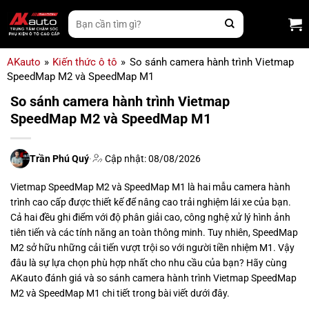
Bỏ
Tìm
qua
kiếm:
nội
dung
AKauto
»
Kiến thức ô tô
»
So sánh camera hành trình Vietmap
SpeedMap M2 và SpeedMap M1
So sánh camera hành trình Vietmap
SpeedMap M2 và SpeedMap M1
Trần Phú Quý
·
Cập nhật: 08/08/2026
Vietmap SpeedMap M2 và SpeedMap M1 là hai mẫu camera hành
trình cao cấp được thiết kế để nâng cao trải nghiệm lái xe của bạn.
Cả hai đều ghi điểm với độ phân giải cao, công nghệ xử lý hình ảnh
tiên tiến và các tính năng an toàn thông minh. Tuy nhiên, SpeedMap
M2 sở hữu những cải tiến vượt trội so với người tiền nhiệm M1. Vậy
đâu là sự lựa chọn phù hợp nhất cho nhu cầu của bạn? Hãy cùng
AKauto đánh giá và so sánh camera hành trình Vietmap SpeedMap
M2 và SpeedMap M1 chi tiết trong bài viết dưới đây.