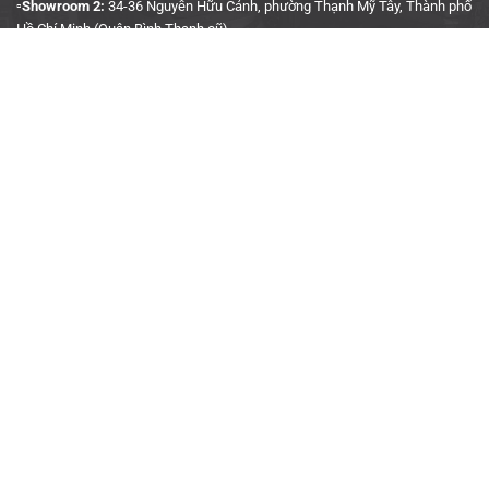
▫️Showroom 2:
34-36 Nguyễn Hữu Cảnh, phường Thạnh Mỹ Tây, Thành phố
Hồ Chí Minh (Quận Bình Thạnh cũ)
▫️Hotline:
090 3939 683
CÔNG TY TNHH TMDV KINH DOANH PHỤ TÙNG Ô TÔ
ANH KHÔI
▫️
Trụ Sở:
27J5 Đường DN12, Khu Phố 4, Khu dân cư An Sương, Phường
Tân Hưng Thuận, Quận 12, Thành phố Hồ Chí Minh
▫️MST:
0315458241
▫️Ngày cấp:
04/01/2019
▫️Nơi cấp:
Sở Kế Hoạch & Đầu Tư TP. Hồ Chí Minh
▫️Gmail:
akauto.com.vn@gmail.com
THÔNG TIN HỢP TÁC
▫️
Định hướng kinh doanh
▫️
Hợp tác kinh doanh
▫️
Liên hệ