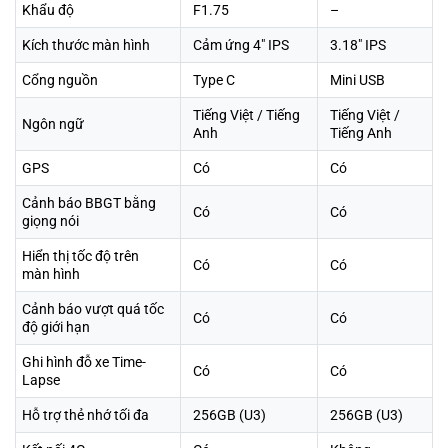
Khẩu độ
F1.75
–
Kích thước màn hình
Cảm ứng 4″ IPS
3.18″ IPS
Cổng nguồn
Type C
Mini USB
Tiếng Việt / Tiếng
Tiếng Việt /
Ngôn ngữ
Anh
Tiếng Anh
GPS
Có
Có
Cảnh báo BBGT bằng
Có
Có
giọng nói
Hiển thị tốc độ trên
Có
Có
màn hình
Cảnh báo vượt quá tốc
Có
Có
độ giới hạn
Ghi hình đỗ xe Time-
Có
Có
Lapse
Hỗ trợ thẻ nhớ tối đa
256GB (U3)
256GB (U3)