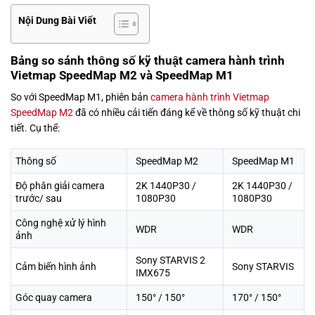
Nội Dung Bài Viết
Bảng so sánh thông số kỹ thuật camera hành trình
Vietmap SpeedMap M2 và SpeedMap M1
So với SpeedMap M1, phiên bản
camera hành trình Vietmap
SpeedMap M2
đã có nhiều cải tiến đáng kể về thông số kỹ thuật chi
tiết. Cụ thể:
Thông số
SpeedMap M2
SpeedMap M1
Độ phân giải camera
2K 1440P30 /
2K 1440P30 /
trước/ sau
1080P30
1080P30
Công nghệ xử lý hình
WDR
WDR
ảnh
Sony STARVIS 2
Cảm biến hình ảnh
Sony STARVIS
IMX675
Góc quay camera
150° / 150°
170° / 150°