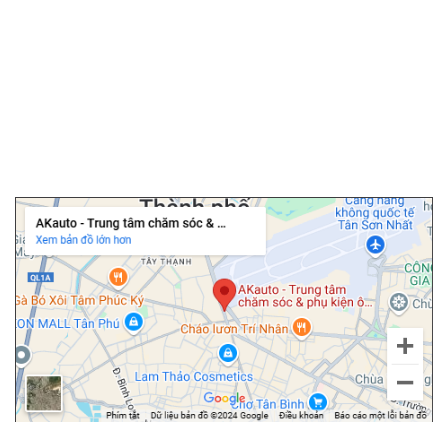
▫️
Chăm sóc ô tô
▫️
Dán PPF ô tô
▫️
Cảm biến áp suất lốp
▫️
Cửa hít ô tô
▫️
Độ cốp điện ô tô
Chi nhánh Tân Bình