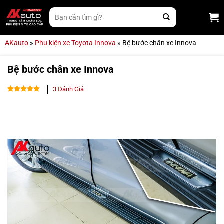
Bỏ
Tìm
qua
kiếm:
nội
dung
AKauto
»
Phụ kiện xe Toyota Innova
»
Bệ bước chân xe Innova
Bệ bước chân xe Innova
3
Đánh Giá
5.00
3
trên 5
dựa trên
đánh giá