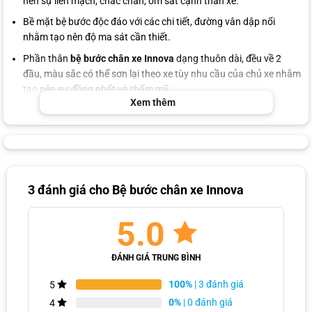
nên sự liền mạch, chắc chắn, ôm sát cạnh thân xe.
Bề mặt bệ bước độc đáo với các chi tiết, đường vân dập nổi
nhằm tạo nên độ ma sát cần thiết.
Phần thân
bệ bước chân xe Innova
dạng thuôn dài, đều về 2
đầu, màu sắc có thể sơn lại theo xe tùy nhu cầu của chủ xe nhằm
tạo nên sự đồng nhất và thẩm mỹ.
Xem thêm
Chất liệu bệ bước Innova mẫu Lexus
3 đánh giá cho
Bệ bước chân xe Innova
5.0
ĐÁNH GIÁ TRUNG BÌNH
100%
| 3 đánh giá
5
0%
| 0 đánh giá
4
Bệ bước chân Innova được làm từ chất liệu cao cấp, cứng cáp và bền bỉ