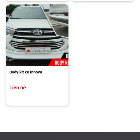
Hiện tại, mẫu bệ bước chân Lexus sơn màu theo xe được AKauto
cung cấp với giá bán: 3.500.000 vnđ/cặp.
Bảo hành uy tín trong vòng 12 tháng nếu xảy ra lỗi vật liệu hoặc
kỹ thuật lắp đặt.
Bạn sẽ quan tâm :
Tổng hợp Phụ kiện xe Toyota INNOVA tại :
https://akauto.com.vn/do-choi-xe-innova
Body kit xe Innova
Liên hệ