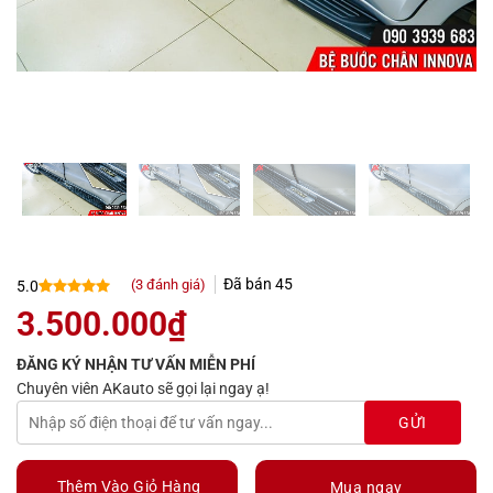
Đã bán
45
(
3
đánh giá)
5.0
5.0
3
trên 5
3.500.000
₫
dựa trên
đánh giá
ĐĂNG KÝ NHẬN TƯ VẤN MIỄN PHÍ
Chuyên viên AKauto sẽ gọi lại ngay ạ!
Thêm Vào Giỏ Hàng
Mua ngay