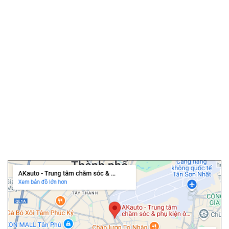
▫️
Android box ô tô
▫️
Phim cách nhiệt ô tô
▫️
Camera hành trình
▫️
Camera 360 ô tô
▫️
Bọc ghế da ô tô
▫️
Chăm sóc ô tô
▫️
Dán PPF ô tô
▫️
Cảm biến áp suất lốp
▫️
Cửa hít ô tô
▫️
Độ cốp điện ô tô
Chi nhánh Tân Bình