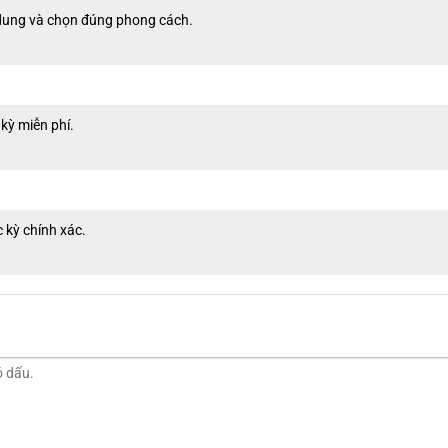
h dung và chọn đúng phong cách.
 kỳ miễn phí.
Bọc ghế da Hyundai Accent với kiểu may hình quả trám phối màu
 kỳ chính xác.