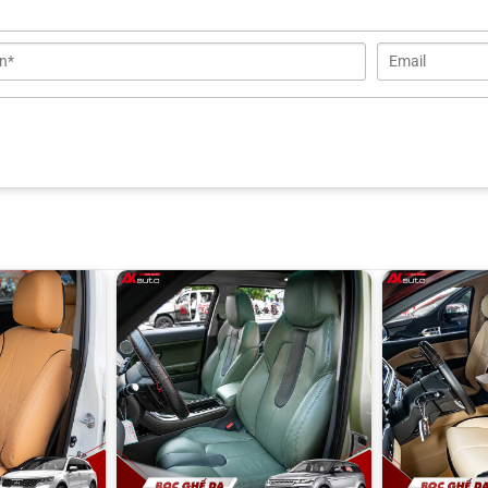
Bọc ghế da Hyundai Accent phối màu đỏ đen nổi bật