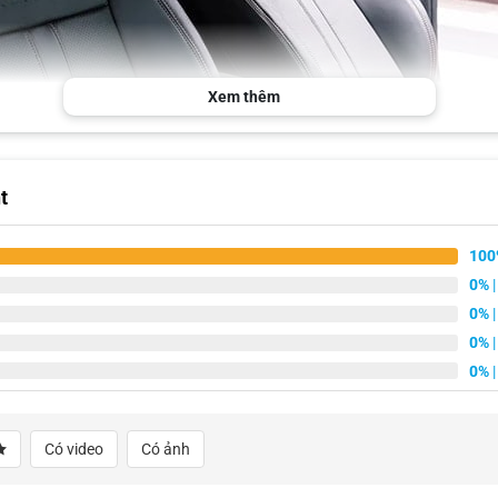
Xem thêm
t
100
0%
|
0%
|
0%
|
0%
|
Bọc ghế da Hyundai Accent sáng tạo với logo Hyundai
Có video
Có ảnh