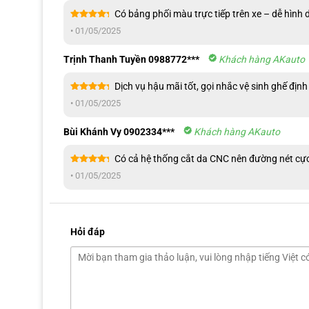
Có bảng phối màu trực tiếp trên xe – dễ hìn
Được xếp
•
01/05/2025
hạng
5
5
sao
Trịnh Thanh Tuyền 0988772***
Khách hàng AKauto
Dịch vụ hậu mãi tốt, gọi nhắc vệ sinh ghế định
Được xếp
•
01/05/2025
hạng
5
5
sao
Bùi Khánh Vy 0902334***
Khách hàng AKauto
Có cả hệ thống cắt da CNC nên đường nét cực
Được xếp
•
01/05/2025
hạng
5
5
sao
Hỏi đáp