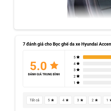
7 đánh giá cho
Bọc ghế da xe Hyundai Accen
5
5.0
4
3
ĐÁNH GIÁ TRUNG BÌNH
2
1
Tất cả
5
4
3
2
1