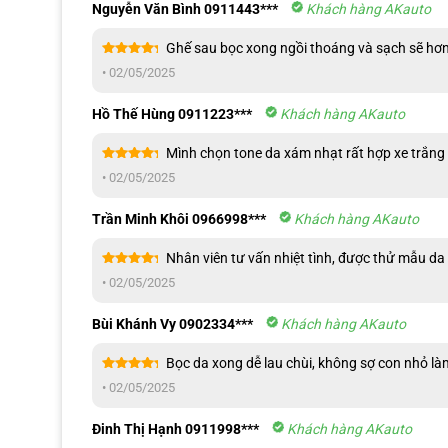
Nguyễn Văn Bình 0911443***
Khách hàng AKauto
Ghế sau bọc xong ngồi thoáng và sạch sẽ hơn 
Được xếp
•
02/05/2025
hạng
5
5
sao
Hồ Thế Hùng 0911223***
Khách hàng AKauto
Mình chọn tone da xám nhạt rất hợp xe trắng 
Được xếp
•
02/05/2025
hạng
5
5
sao
Trần Minh Khôi 0966998***
Khách hàng AKauto
Nhân viên tư vấn nhiệt tình, được thử mẫu da 
Được xếp
•
02/05/2025
hạng
5
5
sao
Bùi Khánh Vy 0902334***
Khách hàng AKauto
Bọc da xong dễ lau chùi, không sợ con nhỏ là
Được xếp
•
02/05/2025
hạng
5
5
sao
Đinh Thị Hạnh 0911998***
Khách hàng AKauto