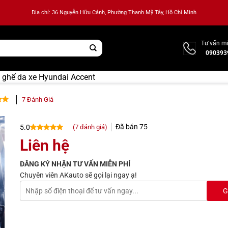
Địa chỉ: 36 Nguyễn Hữu Cảnh, Phường Thạnh Mỹ Tây, Hồ Chí Minh
Tư vấn mi
090393
 ghế da xe Hyundai Accent
7
Đánh Giá
ên 5
ên
Đã bán
75
(
7
đánh giá)
5.0
iá
5.0
7
trên 5
Liên hệ
dựa trên
đánh giá
ĐĂNG KÝ NHẬN TƯ VẤN MIỄN PHÍ
Chuyên viên AKauto sẽ gọi lại ngay ạ!