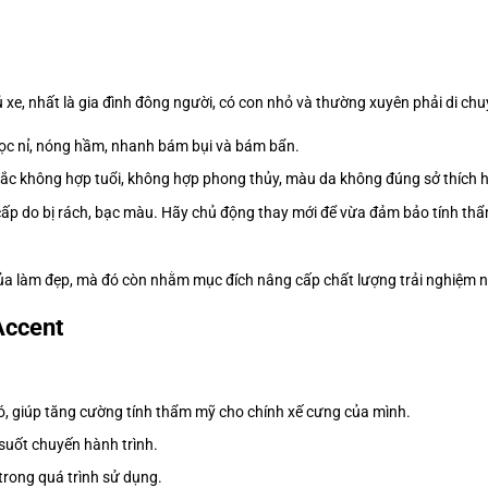
ủ xe, nhất là gia đình đông người, có con nhỏ và thường xuyên phải di chu
 bọc nỉ, nóng hầm, nhanh bám bụi và bám bẩn.
c không hợp tuổi, không hợp phong thủy, màu da không đúng sở thích ha
cấp do bị rách, bạc màu. Hãy chủ động thay mới để vừa đảm bảo tính thẩ
của làm đẹp, mà đó còn nhằm mục đích nâng cấp chất lượng trải nghiệm 
Accent
ó, giúp tăng cường tính thẩm mỹ cho chính xế cưng của mình.
suốt chuyến hành trình.
trong quá trình sử dụng.