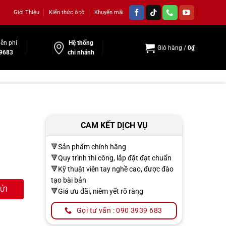
Giới Thiệu
Kiến thức ô tô
Khuyến mãi
ễn phí
Hệ thống
Giỏ hàng /
0
₫
9683
chi nhánh
CAM KẾT DỊCH VỤ
🔻Sản phẩm chính hãng
🔻Quy trình thi công, lắp đặt đạt chuẩn
🔻Kỹ thuật viên tay nghề cao, được đào
tạo bài bản
🔻Giá ưu đãi, niêm yết rõ ràng
Gọi tư vấn : 090 3939 683