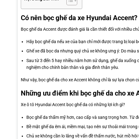
Có nên bọc ghế da xe Hyundai Accent?
Bọc ghế da Accent được đánh giá là cần thiết đối với nhiều ch
Hãy bọc ghế da nếu xe của bạn chỉ mới được trang bị loại
Ghế xe đã bọc da nhưng quý chủ xe không ưng ý: Do màu sắ
Sau từ 3 đến 5 hay nhiều năm hơn sử dụng, ghế da xuống 
nghiệm cho chính bản thân và gia đình thân yêu.
Như vậy, bọc ghế da cho xe Accent không chỉ là sự lựa chọn 
Những ưu điểm khi bọc ghế da cho xe 
Xe ô tô Hyundai Accent bọc ghế da có những lợi ích gì?
Bọc ghế da thẩm mỹ hơn, cao cấp và sang trọng hơn. Từ đ
Bề mặt ghế da êm ái, mềm mại, tạo nên sự thoải mái trong 
Chủ xe không cần lo lắng về vấn đề thấm nước, hút mồ hôi 