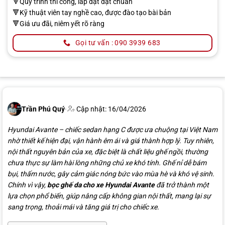
🔻Quy trình thi công, lắp đặt đạt chuẩn
🔻Kỹ thuật viên tay nghề cao, được đào tạo bài bản
🔻Giá ưu đãi, niêm yết rõ ràng
Gọi tư vấn : 090 3939 683
Trần Phú Quý
·
Cập nhật: 16/04/2026
Hyundai Avante – chiếc sedan hạng C được ưa chuộng tại Việt Nam
nhờ thiết kế hiện đại, vận hành êm ái và giá thành hợp lý. Tuy nhiên,
nội thất nguyên bản của xe, đặc biệt là chất liệu ghế ngồi, thường
chưa thực sự làm hài lòng những chủ xe khó tính. Ghế nỉ dễ bám
bụi, thấm nước, gây cảm giác nóng bức vào mùa hè và khó vệ sinh.
Chính vì vậy,
bọc ghế da cho xe Hyundai Avante
đã trở thành một
lựa chọn phổ biến, giúp nâng cấp không gian nội thất, mang lại sự
sang trọng, thoải mái và tăng giá trị cho chiếc xe.