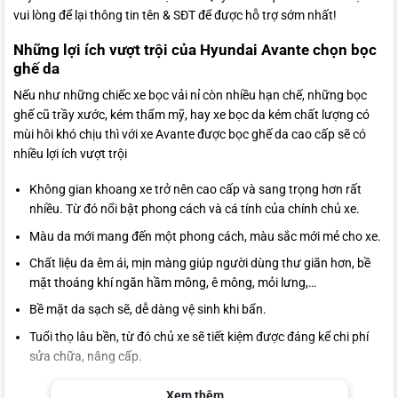
vui lòng để lại thông tin tên & SĐT để được hỗ trợ sớm nhất!
Những lợi ích vượt trội của Hyundai Avante chọn bọc
ghế da
Nếu như những chiếc xe bọc vải nỉ còn nhiều hạn chế, những bọc
ghế cũ trầy xước, kém thẩm mỹ, hay xe bọc da kém chất lượng có
mùi hôi khó chịu thì với xe Avante được bọc ghế da cao cấp sẽ có
nhiều lợi ích vượt trội
Không gian khoang xe trở nên cao cấp và sang trọng hơn rất
nhiều. Từ đó nổi bật phong cách và cá tính của chính chủ xe.
Màu da mới mang đến một phong cách, màu sắc mới mẻ cho xe.
Chất liệu da êm ái, mịn màng giúp người dùng thư giãn hơn, bề
mặt thoáng khí ngăn hầm mông, ê mông, mỏi lưng,…
Bề mặt da sạch sẽ, dễ dàng vệ sinh khi bẩn.
Tuổi thọ lâu bền, từ đó chủ xe sẽ tiết kiệm được đáng kể chi phí
sửa chữa, nâng cấp.
Chủ xe có nhu cầu thay bọc nệm da ghế Hyundai Avante xin vui
Xem thêm