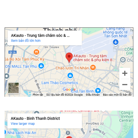
▫️
Độ cốp điện ô tô
Chi nhánh Tân Bình
Mẫu bọc ghế da xe Hyundai Avante với kiểu may truyền thống
Chi nhánh Bình Thạnh