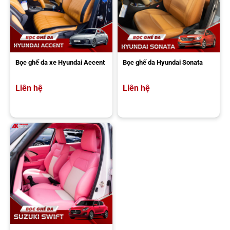
Bọc ghế da xe Hyundai Accent
Bọc ghế da Hyundai Sonata
Liên hệ
Liên hệ
Bảng giá Bọc ghế da xe Hyundai Avante tại AKauto
Nên chọn loại da nào bọc ghế Hyundai Avante?
Việc lựa chọn chất liệu da phụ thuộc vào ngân sách và mong muốn
về độ bền:
Simili (giả da):
Phù hợp với người dùng mong muốn tiết kiệm chi