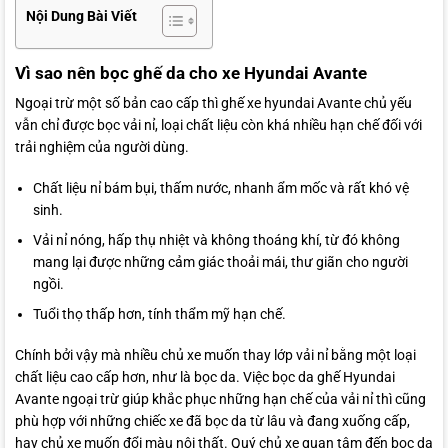
Nội Dung Bài Viết
Vì sao nên bọc ghế da cho xe Hyundai Avante
Ngoại trừ một số bản cao cấp thì ghế xe hyundai Avante chủ yếu
vẫn chỉ được bọc vải nỉ, loại chất liệu còn khá nhiều hạn chế đối với
trải nghiệm của người dùng.
Chất liệu nỉ bám bụi, thấm nước, nhanh ẩm mốc và rất khó vệ
sinh.
Vải nỉ nóng, hấp thụ nhiệt và không thoáng khí, từ đó không
mang lại được những cảm giác thoải mái, thư giãn cho người
ngồi.
Tuổi thọ thấp hơn, tính thẩm mỹ hạn chế.
Chính bởi vậy mà nhiều chủ xe muốn thay lớp vải nỉ bằng một loại
chất liệu cao cấp hơn, như là bọc da. Việc bọc da ghế Hyundai
Avante ngoại trừ giúp khắc phục những hạn chế của vải nỉ thì cũng
phù hợp với những chiếc xe đã bọc da từ lâu và đang xuống cấp,
hay chủ xe muốn đổi màu nội thất. Quý chủ xe quan tâm đến bọc da