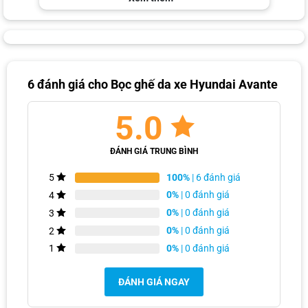
lòng để lại thông tin liên hệ dưới đây để được tư vấn cụ thể!
Tổng hợp 10+ mẫu bọc ghế ô tô Hyundai Avante
Xe Hyundai Avante là một trong những dòng xe sedan phổ biến tại
Việt Nam. Việc bọc ghế da cho xe Avante không chỉ giúp bảo vệ nội
6 đánh giá cho
Bọc ghế da xe Hyundai Avante
thất xe mà còn tăng tính thẩm mỹ, mang đến sự sang trọng và
thoải mái cho người sử dụng. Dưới đây là tổng hợp 10+ mẫu bọc
5.0
ghế ô tô Hyundai Avante được ưa chuộng nhất hiện nay, với đa
dạng chất liệu, màu sắc và kiểu dáng để bạn lựa chọn:
ĐÁNH GIÁ TRUNG BÌNH
100%
| 6 đánh giá
5
0%
| 0 đánh giá
4
0%
| 0 đánh giá
3
0%
| 0 đánh giá
2
0%
| 0 đánh giá
1
ĐÁNH GIÁ NGAY