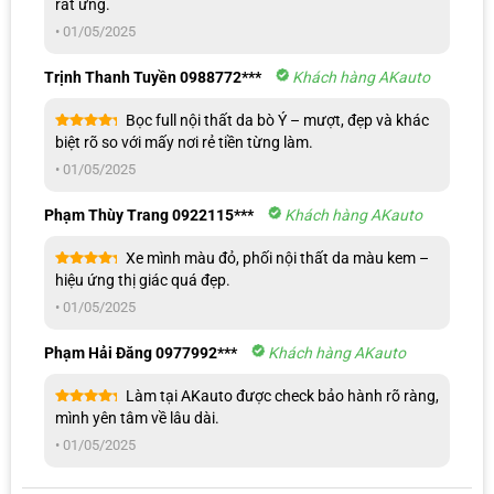
rất ưng.
hạng
5
5
sao
Mẫu bọc ghế da xe Hyundai Avante với kiểu may độc đáo
•
01/05/2025
Trịnh Thanh Tuyền 0988772***
Khách hàng AKauto
Bọc full nội thất da bò Ý – mượt, đẹp và khác
Được xếp
biệt rõ so với mấy nơi rẻ tiền từng làm.
hạng
5
5
sao
•
01/05/2025
Phạm Thùy Trang 0922115***
Khách hàng AKauto
Xe mình màu đỏ, phối nội thất da màu kem –
Được xếp
hiệu ứng thị giác quá đẹp.
hạng
5
5
sao
•
01/05/2025
Phạm Hải Đăng 0977992***
Khách hàng AKauto
Làm tại AKauto được check bảo hành rõ ràng,
Được xếp
mình yên tâm về lâu dài.
hạng
5
5
sao
Mẫu bọc ghế da xe Hyundai Avante đường may thẳng, mạnh mẽ
•
01/05/2025