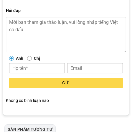
Hỏi đáp
Anh
Chị
GỬI
Mẫu bọc ghế da xe Hyundai Avante màu xám cao cấp
Không có bình luận nào
SẢN PHẨM TƯƠNG TỰ