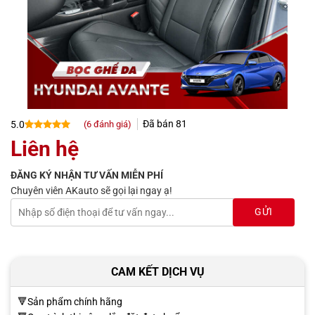
Đã bán
81
(
6
đánh giá)
5.0
5.0
6
trên 5
Liên hệ
dựa trên
đánh giá
ĐĂNG KÝ NHẬN TƯ VẤN MIỄN PHÍ
Chuyên viên AKauto sẽ gọi lại ngay ạ!
CAM KẾT DỊCH VỤ
🔻Sản phẩm chính hãng