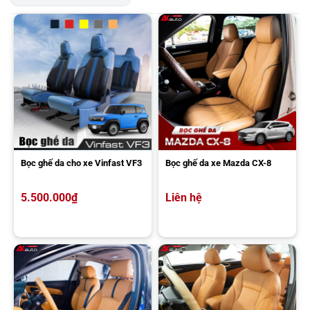
Bọc ghế da cho xe Vinfast VF3
Bọc ghế da xe Mazda CX-8
Mẫu bọc ghế da xe Hyundai Avante phối màu cao cấp
5.500.000
₫
Liên hệ
Báo giá bọc nệm ghế da xe Huyndai Avante
Tùy vào chất liệu loại da mà giá bọc áo ghế cho xe Avante có sự
chênh lệch. AKauto sẽ tư vấn mức giá về một số mẫu chất liệu da
bọc ghế đang áp dụng tại đây bao gồm: