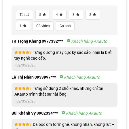
Tất cả
5
4
3
2
1
Có video
Có ảnh
Mẫu bọc ghế da xe Hyundai Avante sang trọng, đẳng cấp
Tạ Trọng Khang 0977332***
Khách hàng AKauto
Từng đường may cực kỳ sắc sảo, nhìn là biết
Được xếp
tay nghề cao cấp.
hạng
5
5
sao
•
02/05/2025
Lê Thị Nhàn 0933997***
Khách hàng AKauto
Từng sử dụng 2 chỗ khác, nhưng chỉ tại
Được xếp
AKauto mình thật sự hài lòng.
hạng
5
5
sao
•
02/05/2025
Bùi Khánh Vy 0902334***
Khách hàng AKauto
Da bọc ôm form ghế, không nhăn, không rút –
Được xếp