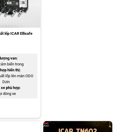
t lốp ICAR Ellisafe
lượng van:
cảm biến trong
hợp hiển thị:
suất lốp lên màn ODO
Dzin
 xe phù hợp:
i dòng xe