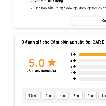
Van cảm biến trong
Tích hợp sẵn: Cài đặt, đảo lốp, khớp lốp trên điện 
Nhiệt độ hoạt động: -40 ~ 125 độ C
Xe
Giới hạn áp suất: 0 ~ 8 Bar
Dung sai áp suất: ±1.5 Psi (0.1 Bar)
Dung sai nhiệt độ: ±3 độ C
3 đánh giá cho
Cảm biến áp suất lốp ICAR El
Tần số truyền tải: 433.92 MHz
Khối lượng 1 cảm biến: 28g
5
5.0
4
Tuổi thọ pin: 5 năm
3
Điện áp làm việc: 2,1 ~ 3,6V
ĐÁNH GIÁ TRUNG BÌNH
2
Kiểu màn hình: LCD màu 1″
1
Điện áp định mức: DC 12V
Nguồn cấp: ACC (đỏ) và GND (đen)
Tất cả
5
4
3
2
1
Tần số thu: 433.92 ± 0.1 MHz
Cảm biến thu: ≤ -110 dBm