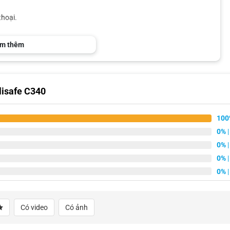
thoại.
m thêm
lisafe C340
100
0%
|
0%
|
0%
|
0%
|
Có video
Có ảnh