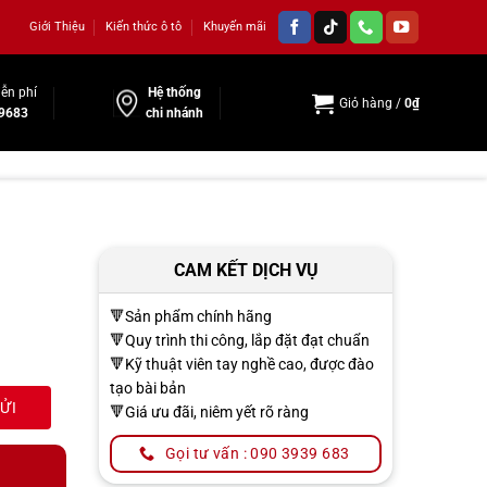
Giới Thiệu
Kiến thức ô tô
Khuyến mãi
ễn phí
Hệ thống
Giỏ hàng /
0
₫
9683
chi nhánh
CAM KẾT DỊCH VỤ
🔻Sản phẩm chính hãng
🔻Quy trình thi công, lắp đặt đạt chuẩn
🔻Kỹ thuật viên tay nghề cao, được đào
tạo bài bản
🔻Giá ưu đãi, niêm yết rõ ràng
Gọi tư vấn : 090 3939 683