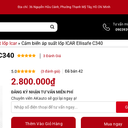
Địa chỉ: 36 Nguyễn Hữu Cảnh, Phường Thạnh Mỹ Tây, Hồ Chí Minh
Tư vấn mi
090393
 lốp Icar
»
Cảm biến áp suất lốp ICAR Ellisafe C340
 C340
3
Đánh Giá
5.00
3
trên 5
dựa trên
Đã bán
42
(
3
đánh giá)
5.0
đánh giá
5.0
3
trên 5
2.800.000
₫
dựa trên
đánh giá
ĐĂNG KÝ NHẬN TƯ VẤN MIỄN PHÍ
Chuyên viên AKauto sẽ gọi lại ngay ạ!
Thêm Vào Giỏ Hàng
Mua ngay