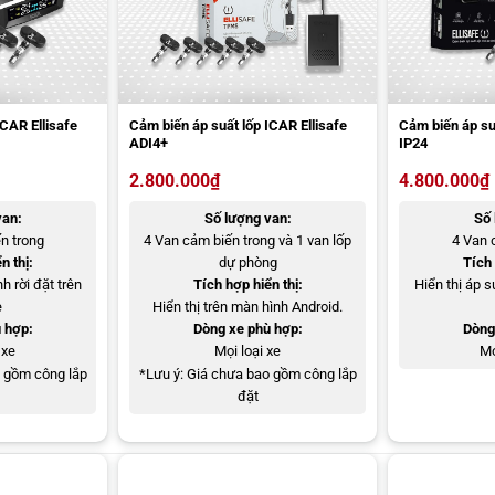
áp suất lốp Ellisafe C340 của ICAR
ICAR Ellisafe
Cảm biến áp suất lốp ICAR Ellisafe
Cảm biến áp suấ
iết bị hiển thị. Với công nghệ chống chói thông minh, màn hình này
ADI4+
IP24
 tin được trình bày luôn rõ ràng và dễ đọc.
2.800.000
₫
4.800.000
₫
C340
van:
Số lượng van:
Số 
n trong
4 Van cảm biến trong và 1 van lốp
4 Van 
hị từ bốn hướng khác nhau, mang lại sự thuận tiện tối đa cho người
n thị:
dự phòng
Tích 
m biến áp suất lốp từ bất kỳ góc độ nào.
h rời đặt trên
Tích hợp hiển thị:
Hiển thị áp 
e
Hiển thị trên màn hình Android.
 hợp:
Dòng xe phù hợp:
Dòng
 xe
Mọi loại xe
Mọ
ết nối qua Bluetooth. Người dùng không chỉ có thể theo dõi thông tin
o gồm công lắp
*Lưu ý: Giá chưa bao gồm công lắp
n thoại thông minh. Khả năng hiển thị và cài đặt từ xa qua điện thoại
đặt
lốp ICAR Ellisafe C340. Với kết nối Bluetooth tiện lợi, người dùng có
i chỉ với một cú chạm trên smartphone.