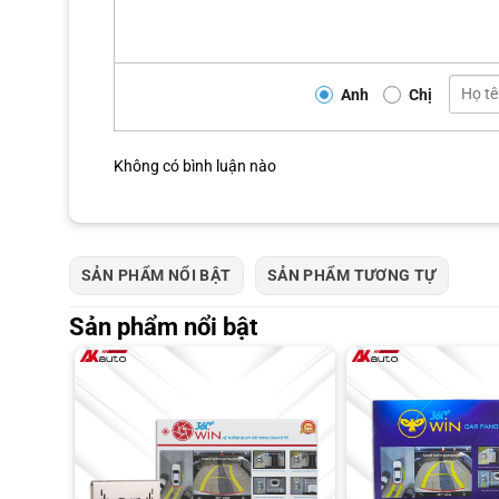
Anh
Chị
Không có bình luận nào
SẢN PHẨM NỔI BẬT
SẢN PHẨM TƯƠNG TỰ
Sản phẩm nổi bật
Những lý do quan trọng khiến bạn 
Camera 360 Owin 3D Sony là sự kết hợp giữa công nghệ hiện đạ
sản xuất từ năm 2010, Owin không ngừng cải tiến chất lượng
ứng tốt hơn nhu cầu của người dùng. Ưu điểm nổi bật
Chất lượng hình ảnh cao: Cảm biến Sony cho hình ảnh rõ né