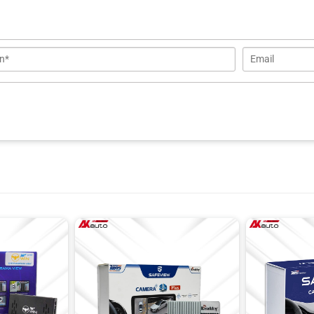
nên chọn camera 360 độ ô tô Owin 3D Sony
i và tính ứng dụng thực tế trong quá trình lái xe. Với kinh nghiệm
 hình ảnh và tích hợp thêm nhiều tính năng thông minh nhằm đáp
t trong mọi điều kiện ánh sáng.