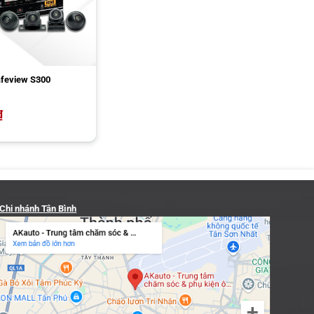
feview S300
₫
Chi nhánh Tân Bình