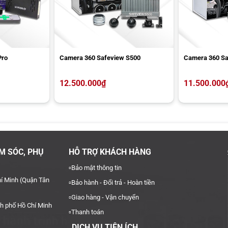
rong việc lưu trữ video dài ngày.
c.
hi lùi và đỗ xe.
Pro
Camera 360 Safeview S500
Camera 360 Sa
12.500.000
₫
11.500.000
M SÓC, PHỤ
HỖ TRỢ KHÁCH HÀNG
▫️
Bảo mật thông tin
í Minh (Quận Tân
▫️
Bảo hành - Đổi trả - Hoàn tiền
▫️
Giao hàng - Vận chuyển
h phố Hồ Chí Minh
▫️
Thanh toán
DỊCH VỤ TIỆN ÍCH