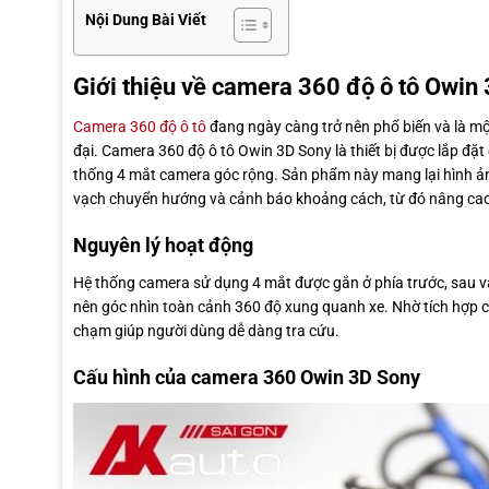
Nội Dung Bài Viết
Giới thiệu về camera 360 độ ô tô Owin
Camera 360 độ ô tô
đang ngày càng trở nên phổ biến và là mộ
đại. Camera 360 độ ô tô Owin 3D Sony là thiết bị được lắp đặ
thống 4 mắt camera góc rộng. Sản phẩm này mang lại hình ảnh 
vạch chuyển hướng và cảnh báo khoảng cách, từ đó nâng cao đ
Nguyên lý hoạt động
Hệ thống camera sử dụng 4 mắt được gắn ở phía trước, sau và 
nên góc nhìn toàn cảnh 360 độ xung quanh xe. Nhờ tích hợp cảm
chạm giúp người dùng dễ dàng tra cứu.
Cấu hình của camera 360 Owin 3D Sony