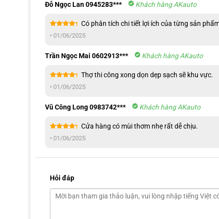
Đỗ Ngọc Lan 0945283***
Khách hàng AKauto
Ghi hình
Tự động ghi hành trì
Có phân tích chi tiết lợi ích của từng sản phẩm
Tự động hiển thị
Kích hoạt khi xi nhan 
Được xếp
•
01/06/2025
hạng
5
5
sao
Tại sao nên chọn camera 360 độ ô tô 
Trần Ngọc Mai 0602913***
Khách hàng AKauto
Thợ thi công xong dọn dẹp sạch sẽ khu vực.
Được xếp
•
01/06/2025
hạng
5
5
sao
Vũ Công Long 0983742***
Khách hàng AKauto
Cửa hàng có mùi thơm nhẹ rất dễ chịu.
Được xếp
•
01/06/2025
hạng
5
5
sao
Hỏi đáp