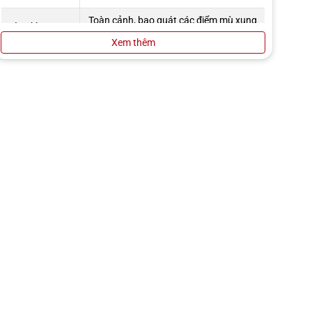
Toàn cảnh, bao quát các điểm mù xung
Góc nhìn
quanh xe
Xem thêm
Hỗ trợ ban
Quan sát rõ vật cản khi thiếu sáng
đêm
Cảm biến hình
Sony Starvis – tái tạo chi tiết cao
ảnh
Vạch chuyển
Có, hiển thị theo góc đánh lái
hướng
Lưu trữ
Hỗ trợ USB và ổ cứng ngoài (tối đa 2TB)
Ghi hình
Tự động ghi hành trình và va chạm
Tự động hiển
Kích hoạt khi xi nhan hoặc về số lùi
thị