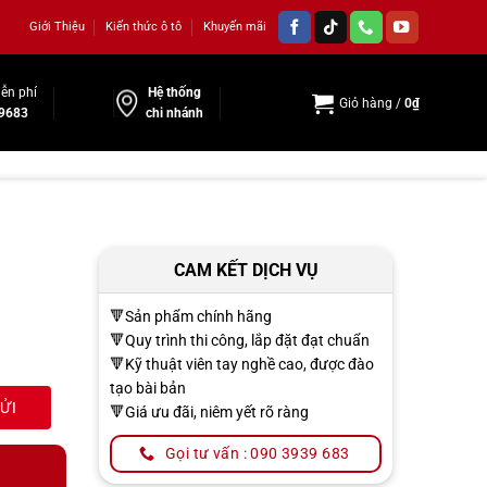
Giới Thiệu
Kiến thức ô tô
Khuyến mãi
ễn phí
Hệ thống
Giỏ hàng /
0
₫
9683
chi nhánh
CAM KẾT DỊCH VỤ
🔻Sản phẩm chính hãng
🔻Quy trình thi công, lắp đặt đạt chuẩn
🔻Kỹ thuật viên tay nghề cao, được đào
tạo bài bản
🔻Giá ưu đãi, niêm yết rõ ràng
Gọi tư vấn : 090 3939 683