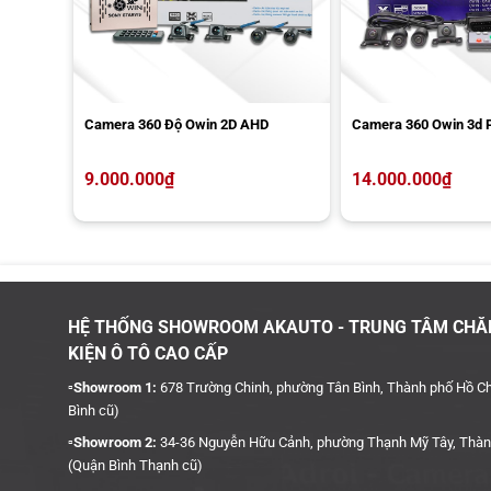
Lưu trữ mạnh mẽ: Hỗ trợ ổ cứng ngoài lên tới 2TB, tiện lợi t
Hỗ trợ ngôn ngữ tiếng Việt: Giao diện thân thiện, dễ thao tá
Hiển thị vạch chuyển hướng thông minh: Tăng độ chính xác k
Những điểm còn hạn chế
Camera 360 Độ Owin 2D AHD
Camera 360 Owin 3d 
9.000.000
₫
14.000.000
₫
HỆ THỐNG SHOWROOM AKAUTO - TRUNG TÂM CHĂ
KIỆN Ô TÔ CAO CẤP
▫️Showroom 1:
678 Trường Chinh, phường Tân Bình, Thành phố Hồ Ch
Bình cũ)
▫️Showroom 2:
34-36 Nguyễn Hữu Cảnh, phường Thạnh Mỹ Tây, Thàn
(Quận Bình Thạnh cũ)