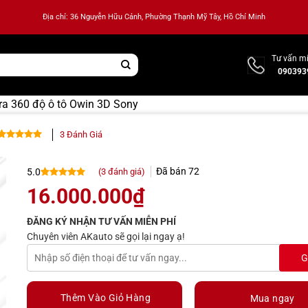
Địa chỉ: 36 Nguyễn Hữu Cảnh, Phường Thạnh Mỹ Tây, Hồ Chí Minh
Tư vấn mi
090393
a 360 độ ô tô Owin 3D Sony
3
Đánh Giá
5.00
3
trên 5
dựa trên
Đã bán
72
(
3
đánh giá)
5.0
đánh giá
5.0
3
trên 5
16.000.000
₫
dựa trên
đánh giá
ĐĂNG KÝ NHẬN TƯ VẤN MIỄN PHÍ
Chuyên viên AKauto sẽ gọi lại ngay ạ!
Thêm Vào Giỏ Hàng
Mua ngay