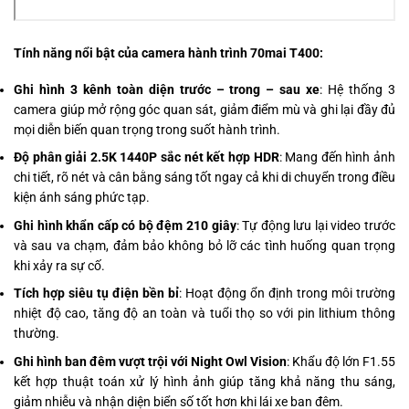
Tính năng nổi bật của camera hành trình 70mai T400:
Ghi hình 3 kênh toàn diện trước – trong – sau xe
: Hệ thống 3
camera giúp mở rộng góc quan sát, giảm điểm mù và ghi lại đầy đủ
mọi diễn biến quan trọng trong suốt hành trình.
Độ phân giải 2.5K 1440P sắc nét kết hợp HDR
: Mang đến hình ảnh
chi tiết, rõ nét và cân bằng sáng tốt ngay cả khi di chuyển trong điều
kiện ánh sáng phức tạp.
Ghi hình khẩn cấp có bộ đệm 210 giây
: Tự động lưu lại video trước
và sau va chạm, đảm bảo không bỏ lỡ các tình huống quan trọng
khi xảy ra sự cố.
Tích hợp siêu tụ điện bền bỉ
: Hoạt động ổn định trong môi trường
nhiệt độ cao, tăng độ an toàn và tuổi thọ so với pin lithium thông
thường.
Ghi hình ban đêm vượt trội với Night Owl Vision
: Khẩu độ lớn F1.55
kết hợp thuật toán xử lý hình ảnh giúp tăng khả năng thu sáng,
giảm nhiễu và nhận diện biển số tốt hơn khi lái xe ban đêm.