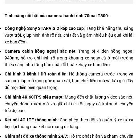
Tính năng nổi bật của camera hành trình 70mai T800:
Công nghệ Sony STARVIS 2 kép cao cấp
: Tăng khả năng thu sáng
vượt trội, giúp hình ảnh rõ nét, chi tiết và giảm nhiễu hiệu quả khi lái
xe ban đêm.
Camera cabin hồng ngoại sắc nét
: Trang bị 4 đèn hồng ngoại
940nm, hỗ trợ ghi hình rõ trong khoang xe ngay cả ở môi trường
thiếu sáng như tầng hầm, bãi đỗ hoặc chạy xe ban đêm.
Ghi hình 3 kênh HDR toàn diện
: Hệ thống camera trước, trong và
sau xe giúp mở rộng góc quan sát, hạn chế điểm mù và lưu giữ đầy
đủ mọi diễn biến quan trọng.
Ghi hình 4K 60FPS siêu mượt
: Mang đến chất lượng video sắc nét,
chuyển động mượt mà và giữ chi tiết tốt ngay cả khi xe di chuyển
tốc độ cao.
Kết nối 4G LTE thông minh
: Cho phép theo dõi và quản lý xe từ xa
tiện lợi thông qua kết nối mạng di động.
Giám sát đỗ xe thông minh 24/7
: Hỗ trợ phát hiện va chạm, chuyển