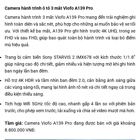
Camera hành trình ô tô 3 mắt Viofo A139 Pro
Camera hành trình 3 mắt Viofo A139 Pro mang đến trải nghiệm ghi
hình toàn diện và sắc nét, phù hợp cho những ai muốn bảo vệ xe tối
ưu. Với thiết kế ba mắt, A139 Pro ghi hình trước 4K UHD, trong xe
FHD và sau FHD, giúp bao quát toàn bộ hành trình và loại bỏ điểm
mù hiệu quả.
Trang bị cảm biến Sony STARVIS 2 IMX678 với kích thước 1/1.8’’
giúp nâng cao độ chi tiết, giảm nhiễu và hiện tượng mờ khi ghi hình
ban ngày lẫn ban đêm.
Hỗ trợ 4K HDR và tầm nhìn ban đêm 2.0, cân bằng ánh sáng giữa
các vùng sáng-tối, mang lại hình ảnh rõ nét và chi tiết ngay cả trong
điều kiện thiếu sáng.
Tích hợp Wifi 5GHz tốc độ cao, nhanh gấp 4 lần so với phiên bản
trước, cho phép xem trước, tải xuống và chia sẻ video mượt mà hơn.
Tầm giá:
Camera Viofo A139 Pro đang được bán với giá khoảng
8.800.000 VNĐ.