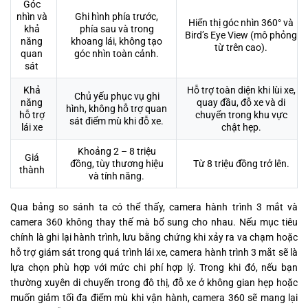
Góc
nhìn và
Ghi hình phía trước,
Hiển thị góc nhìn 360° và
khả
phía sau và trong
Bird’s Eye View (mô phỏng
năng
khoang lái, không tạo
từ trên cao).
quan
góc nhìn toàn cảnh.
sát
Khả
Hỗ trợ toàn diện khi lùi xe,
Chủ yếu phục vụ ghi
năng
quay đầu, đỗ xe và di
hình, không hỗ trợ quan
hỗ trợ
chuyển trong khu vực
sát điểm mù khi đỗ xe.
lái xe
chật hẹp.
Khoảng 2 – 8 triệu
Giá
đồng, tùy thương hiệu
Từ 8 triệu đồng trở lên.
thành
và tính năng.
Qua bảng so sánh ta có thể thấy, camera hành trình 3 mắt và
camera 360 không thay thế mà bổ sung cho nhau. Nếu mục tiêu
chính là ghi lại hành trình, lưu bằng chứng khi xảy ra va chạm hoặc
hỗ trợ giám sát trong quá trình lái xe, camera hành trình 3 mắt sẽ là
lựa chọn phù hợp với mức chi phí hợp lý. Trong khi đó, nếu bạn
thường xuyên di chuyển trong đô thị, đỗ xe ở không gian hẹp hoặc
muốn giảm tối đa điểm mù khi vận hành, camera 360 sẽ mang lại