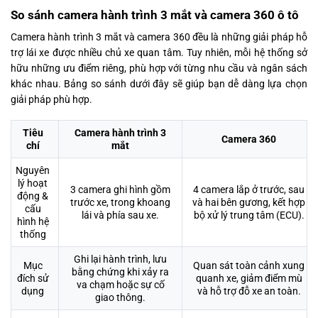
So sánh camera hành trình 3 mắt và camera 360 ô tô
Camera hành trình 3 mắt và camera 360 đều là những giải pháp hỗ
trợ lái xe được nhiều chủ xe quan tâm. Tuy nhiên, mỗi hệ thống sở
hữu những ưu điểm riêng, phù hợp với từng nhu cầu và ngân sách
khác nhau. Bảng so sánh dưới đây sẽ giúp bạn dễ dàng lựa chọn
giải pháp phù hợp.
Tiêu
Camera hành trình 3
Camera 360
chí
mắt
Nguyên
lý hoạt
3 camera ghi hình gồm
4 camera lắp ở trước, sau
động &
trước xe, trong khoang
và hai bên gương, kết hợp
cấu
lái và phía sau xe.
bộ xử lý trung tâm (ECU).
hình hệ
thống
Ghi lại hành trình, lưu
Mục
Quan sát toàn cảnh xung
bằng chứng khi xảy ra
đích sử
quanh xe, giảm điểm mù
va chạm hoặc sự cố
dụng
và hỗ trợ đỗ xe an toàn.
giao thông.