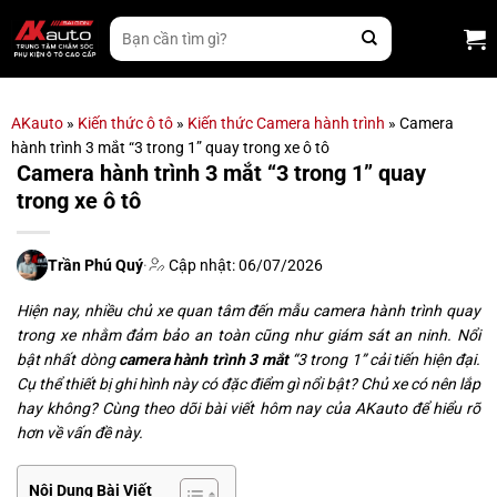
Bỏ
Tìm
qua
kiếm:
nội
dung
AKauto
»
Kiến thức ô tô
»
Kiến thức Camera hành trình
»
Camera
hành trình 3 mắt “3 trong 1” quay trong xe ô tô
Camera hành trình 3 mắt “3 trong 1” quay
trong xe ô tô
Trần Phú Quý
·
Cập nhật: 06/07/2026
Hiện nay, nhiều chủ xe quan tâm đến mẫu camera hành trình quay
trong xe nhằm đảm bảo an toàn cũng như giám sát an ninh. Nổi
bật nhất dòng
camera hành trình 3 mắt
“3 trong 1” cải tiến hiện đại.
Cụ thể thiết bị ghi hình này có đặc điểm gì nổi bật? Chủ xe có nên lắp
hay không? Cùng theo dõi bài viết hôm nay của AKauto để hiểu rõ
hơn về vấn đề này.
Nội Dung Bài Viết