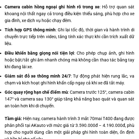
Camera cabin hồng ngoại ghi hình rõ trong xe
: Hỗ trợ quan sát
khoang nội thất ngay cả trong điều kiện thiếu sáng, phù hợp cho xe
gia đình, xe dịch vụ hoặc chạy đêm.
Tích hợp GPS thông minh
: Ghi lại tốc độ, thời gian và hành trình di
chuyển trực tiếp trên video, tăng tính xác thực khi cần trích xuất dữ
liệu.
Điều khiển bằng giọng nói tiện lợi
: Cho phép chụp ảnh, ghi hình
hoặc bật/tắt ghi âm nhanh chóng mà không cần thao tác bằng tay
khi đang lái xe.
Giám sát đỗ xe thông minh 24/7
: Tự động phát hiện rung lắc, va
chạm và kích hoạt ghi hình khẩn cấp ngay cả khi xe đã tắt máy.
Góc quay rộng hạn chế điểm mù
: Camera trước 125°, camera cabin
147° và camera sau 130° giúp tăng khả năng bao quát và quan sát
an toàn hơn khi di chuyển.
Tầm giá:
Hiện nay, camera hành trình 3 mắt 70mai T400 đang được
phân phối tại AKauto với mức giá từ 3.590.000đ – 4.190.000đ, phù
hợp cho người dùng cần một giải pháp ghi hình toàn diện, ổn định
và bền bỉ cho xế yêu.