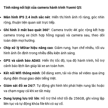
Tính năng nổi bật của camera hành trình Yuemi Q5:
Màn hình IPS 2.4 inch sắc nét
: Hiển thị hình ảnh rõ ràng, góc nhìn
rộng, thuận tiện quan sát trực tiếp.
Ghi hình 3 mắt bao quát 360°
: Camera trước 4K góc rộng kết hợp
camera trong xe (tích hợp hồng ngoại) và camera sau, theo dõi
toàn diện mọi hướng.
Chip xử lý MStar hiệu năng cao
: Giảm rung, hạn chế nhiễu, tối ưu
hình ảnh ổn định trong nhiều điều kiện ánh sáng.
GPS và cảnh báo ADAS
: Hiển thị tốc độ, tọa độ hành trình, hỗ trợ
cảnh báo lệch làn giúp lái xe an toàn hơn.
Kết nối Wifi thông minh
: Dễ dàng xem, tải và chia sẻ video qua ứng
dụng điện thoại giao diện tiếng Việt.
Giám sát đỗ xe 24/7
: Tự động ghi hình khi phát hiện rung lắc hoặc
va chạm ngay cả khi xe tắt máy.
Dung lượng lưu trữ lớn
: Hỗ trợ thẻ nhớ tối đa 256GB, ghi vòng lặp
liên tục và tự động khóa file khi có sự cố.