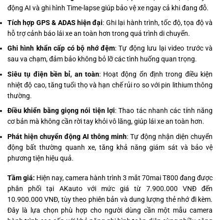
động AI và ghi hình Time-lapse giúp bảo vệ xe ngay cả khi đang đỗ.
Tích hợp GPS & ADAS hiện đại
: Ghi lại hành trình, tốc độ, tọa độ và
hỗ trợ cảnh báo lái xe an toàn hơn trong quá trình di chuyển.
Ghi hình khẩn cấp có bộ nhớ đệm
: Tự động lưu lại video trước và
sau va chạm, đảm bảo không bỏ lỡ các tình huống quan trọng.
Siêu tụ điện bền bỉ, an toàn
: Hoạt động ổn định trong điều kiện
nhiệt độ cao, tăng tuổi thọ và hạn chế rủi ro so với pin lithium thông
thường.
Điều khiển bằng giọng nói tiện lợi
: Thao tác nhanh các tính năng
cơ bản mà không cần rời tay khỏi vô lăng, giúp lái xe an toàn hơn.
Phát hiện chuyển động AI thông minh
: Tự động nhận diện chuyển
động bất thường quanh xe, tăng khả năng giám sát và bảo vệ
phương tiện hiệu quả.
Tầm giá:
Hiện nay, camera hành trình 3 mắt 70mai T800 đang được
phân phối tại AKauto với mức giá từ 7.900.000 VNĐ đến
10.900.000 VNĐ, tùy theo phiên bản và dung lượng thẻ nhớ đi kèm.
Đây là lựa chọn phù hợp cho người dùng cần một mẫu camera