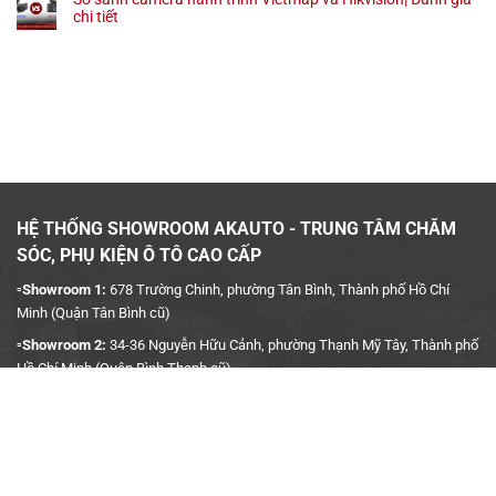
chi tiết
HỆ THỐNG SHOWROOM AKAUTO - TRUNG TÂM CHĂM
SÓC, PHỤ KIỆN Ô TÔ CAO CẤP
▫️Showroom 1:
678 Trường Chinh, phường Tân Bình, Thành phố Hồ Chí
Minh (Quận Tân Bình cũ)
▫️Showroom 2:
34-36 Nguyễn Hữu Cảnh, phường Thạnh Mỹ Tây, Thành phố
Hồ Chí Minh (Quận Bình Thạnh cũ)
▫️Hotline:
090 3939 683
CÔNG TY TNHH TMDV KINH DOANH PHỤ TÙNG Ô TÔ
ANH KHÔI
▫️
Trụ Sở:
27J5 Đường DN12, Khu Phố 4, Khu dân cư An Sương, Phường