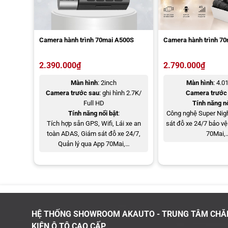
Camera hành trình 70mai A500S
Camera hành trình 70
2.390.000
₫
2.790.000
₫
Màn hình
: 2inch
Màn hình
: 4.0
Camera trước sau
: ghi hình 2.7K/
Camera trước
70mai T800 là camera hành tr
Full HD
Tính năng nổ
Tính năng nổi bật
:
Công nghệ Super Nigh
Công nghệ AI phát hiện chuyển động thông min
Tích hợp sẵn GPS, Wifi, Lái xe an
sát đỗ xe 24/7 bảo vệ
toàn ADAS, Giám sát đỗ xe 24/7,
70Mai,
Camera hành trình 70mai T800 được tích hợp thuật toán AI th
Quản lý qua App 70Mai,…
quanh xe. Khi phát hiện có người tiếp cận hoặc lảng vảng đán
giây. Tính năng này đặc biệt hữu ích khi xe đỗ ngoài trời, giú
Camera trong cabin được trang bị đèn hồng ngo
Bên trong khoang lái, 70mai T800 được trang bị đèn hồng ngo
Trong những môi trường tối như hầm đỗ xe, nhà xe kín hoặc k
HỆ THỐNG SHOWROOM AKAUTO - TRUNG TÂM CHĂ
đêm. Nhờ đó, hình ảnh trong cabin vẫn hiển thị chi tiết, kể c
KIỆN Ô TÔ CAO CẤP