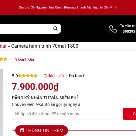
Địa chỉ: 36 Nguyễn Hữu Cảnh, Phường Thạnh Mỹ Tây, Hồ Chí Minh
Tư vấn mi
090393
mai
»
Camera hành trình 70mai T800
3
Đánh Giá
rên 5
rên
Đã bán
0
(
3
đánh giá)
5.0
giá
5.0
3
trên 5
7.900.000
₫
dựa trên
đánh giá
ĐĂNG KÝ NHẬN TƯ VẤN MIỄN PHÍ
Chuyên viên AKauto sẽ gọi lại ngay ạ!
THÔNG TIN THÊM