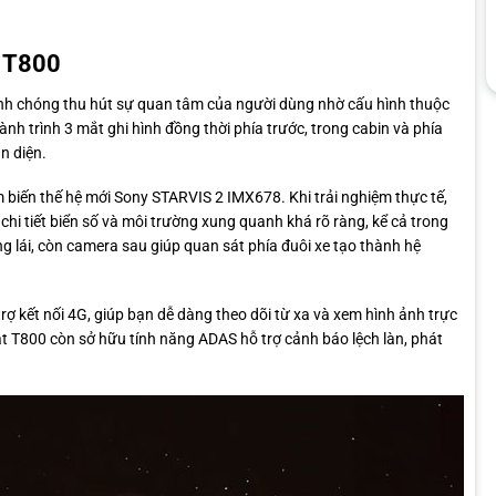
K T800
nh chóng thu hút sự quan tâm của người dùng nhờ cấu hình thuộc
nh trình 3 mắt ghi hình đồng thời phía trước, trong cabin và phía
n diện.
m biến thế hệ mới Sony STARVIS 2 IMX678. Khi trải nghiệm thực tế,
hi tiết biển số và môi trường xung quanh khá rõ ràng, kể cả trong
g lái, còn camera sau giúp quan sát phía đuôi xe tạo thành hệ
rợ kết nối 4G, giúp bạn dễ dàng theo dõi từ xa và xem hình ảnh trực
t T800 còn sở hữu tính năng ADAS hỗ trợ cảnh báo lệch làn, phát