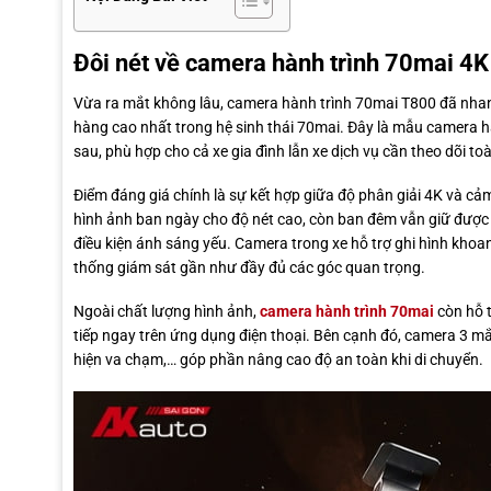
Đôi nét về camera hành trình 70mai 4
Vừa ra mắt không lâu, camera hành trình 70mai T800 đã nha
hàng cao nhất trong hệ sinh thái 70mai. Đây là mẫu camera hà
sau, phù hợp cho cả xe gia đình lẫn xe dịch vụ cần theo dõi toà
Điểm đáng giá chính là sự kết hợp giữa độ phân giải 4K và cả
hình ảnh ban ngày cho độ nét cao, còn ban đêm vẫn giữ được c
điều kiện ánh sáng yếu. Camera trong xe hỗ trợ ghi hình khoan
thống giám sát gần như đầy đủ các góc quan trọng.
Ngoài chất lượng hình ảnh,
camera hành trình 70mai
còn hỗ t
tiếp ngay trên ứng dụng điện thoại. Bên cạnh đó, camera 3 mắ
hiện va chạm,… góp phần nâng cao độ an toàn khi di chuyển.