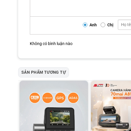
Ghi hình 3 kênh tích hợp công nghệ HDR
Không chỉ ghi hình phía trước, 70mai T800 còn hỗ trợ ghi đồng
Anh
Chị
Công nghệ HDR giúp cân bằng ánh sáng hiệu quả, hạn chế hiện 
hầm. Nhờ dải tương phản động rộng, mọi chi tiết quan trọng đ
điều kiện môi trường khác nhau.
Không có bình luận nào
SẢN PHẨM TƯƠNG TỰ