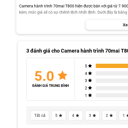
Camera hành trình 70mai T800 hiện được bán với giá từ 7.900
kèm, mức giá sẽ có sự chênh lệch nhất định. Dưới đây là bảng
Xe
Sản phẩm
T800-2 + 128G
T800-41 + 256G
3 đánh giá cho
Camera hành trình 70mai T8
Khi lắp đặt camera hành trình 70mai T800 tại AKauto, khách
5
Bảo hành chính hãng 12 tháng.
5.0
4
Tặng kèm thẻ nhớ.
3
ĐÁNH GIÁ TRUNG BÌNH
Miễn phí công lắp đặt tại showroom.
2
1
Hỗ trợ lắp đặt tận nơi tại TP.HCM.
Quý khách cần thêm thông tin chi tiết hoặc báo giá ưu đãi mới
090 3939 683
để được tư vấn nhanh chóng.
Tất cả
5
4
3
2
1