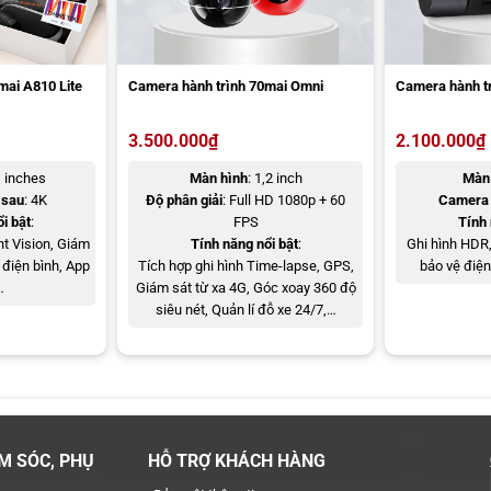
mai A810 Lite
Camera hành trình 70mai Omni
Camera hành t
3.500.000
₫
2.100.000
₫
1 inches
Màn hình
: 1,2 inch
Màn 
 sau
: 4K
Độ phân giải
: Full HD 1080p + 60
Camera 
ình HDR 3 kênh đầu tiên trong ngành
i bật
:
FPS
Tính 
t Vision
, Giám
Tính năng nổi bật
:
Ghi hình HDR,
h
 điện bình, App
Tích hợp ghi hình Time-lapse, GPS,
bảo vệ điện
…
Giám sát từ xa 4G, Góc xoay 360 độ
ông minh, thiết bị có khả năng nhận diện chuyển động bất thường
siêu nét, Quản lí đỗ xe 24/7,…
g ngờ, hệ thống sẽ tự động kích hoạt ghi hình cả ba kênh trong 30
p bạn chủ động lưu lại bằng chứng nếu xảy ra sự cố.
ại sắc nét
ại 940nm giúp ghi hình rõ ràng ngay cả khi không có ánh sáng.
hi di chuyển ban đêm, camera sẽ tự động chuyển sang chế độ nhìn
M SÓC, PHỤ
HỖ TRỢ KHÁCH HÀNG
ả khu vực hàng ghế sau thường thiếu sáng trên các dòng xe rộng.