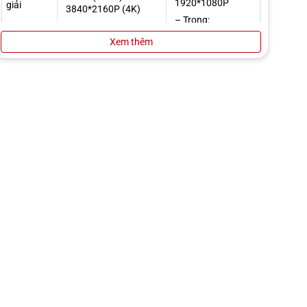
1920*1080P
giải
3840*2160P (4K)
– Trong:
– Trong: 1920*1080P
1920*1080P
Xem thêm
– Trước: Sony
– Trước: Sony
STARVIS 2 IMX678
STARVIS 2 IMX678
Cảm biến
màn hình
– Sau (RC41): Sony
– Sau (RC24): Sony
STARVIS 2 IMX678
STARVIS 2 IMX678
HDR
Ghi hình 3 kênh HDR
– Trước: 4K
– Trước: 4K 30FPS
60FPS/30FPS
– Sau (RC41): 4K
Tốc độ
– Sau (RC24):
30FPS
khung
1080P 30FPS
hình
– Trong: 1080P
– Trong: 1080P
30FPS
30FPS
– Trước: 146º
– Trước: 146º
– Sau (RC41): 146º
– Sau (RC24): 130º
Góc quay
– Trong: 147º
– Trong: 147º