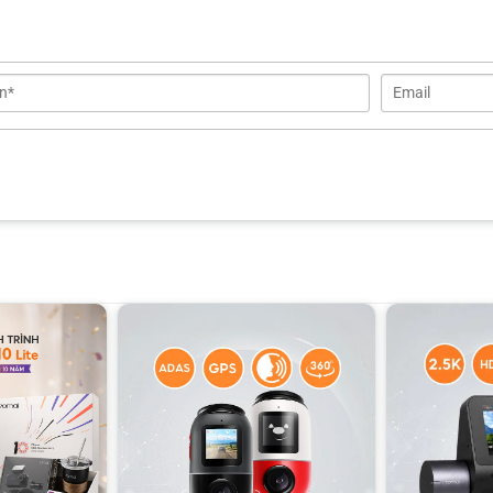
 thời 3 kênh, mang lại góc nhìn bao quát cả trước – sau – trong xe.
tượng cháy sáng khi đi dưới trời nắng gắt hoặc tối đen khi vào
ều được tái hiện rõ ràng, đảm bảo hình ảnh trung thực trong nhiều