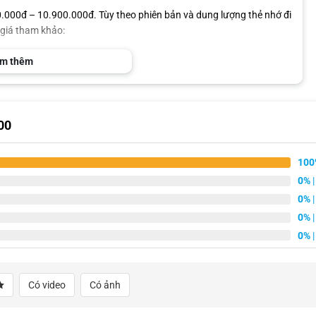
.000đ – 10.900.000đ. Tùy theo phiên bản và dung lượng thẻ nhớ đi
 giá tham khảo:
m thêm
Giá bán
7.900.000 VNĐ
10.900.000 VNĐ
00
 hàng sẽ nhận được:
100
0%
|
0%
|
0%
|
0%
|
 nhất của camera hành trình 70mai T800, vui lòng liên hệ hotline
Có video
Có ảnh
ĐĂNG KÝ TƯ VẤN MIỄN PHÍ