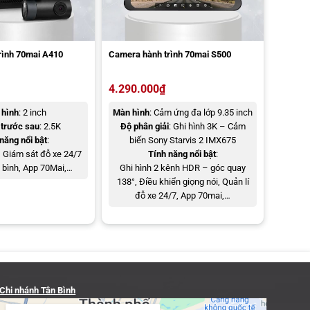
rình 70mai A410
Camera hành trình 70mai S500
4.290.000
₫
hình
: 2 inch
Màn hình
: Cảm ứng đa lớp 9.35 inch
trước sau
: 2.5K
Độ phân giải
: Ghi hình 3K – Cảm
năng nổi bật
:
biến Sony Starvis 2 IMX675
 Giám sát đỗ xe 24/7
Tính năng nổi bật
:
 bình, App 70Mai,…
Ghi hình 2 kênh HDR – góc quay
138°, Điều khiển giọng nói, Quản lí
đỗ xe 24/7, App 70mai,…
Chi nhánh Tân Bình