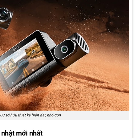
0 sở hữu thiết kế hiện đại, nhỏ gọn
 nhật mới nhất