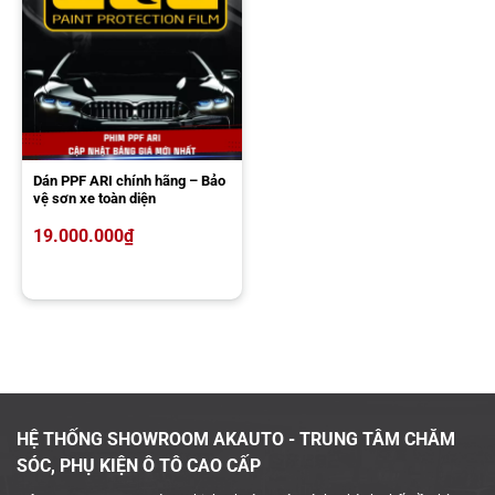
Tự phục hồi vết xước, tăng tính thẩm mỹ
Nhờ lớp phủ bề mặt có khả năng đàn hồi, dòng PPF này có khả
năng tự làm mờ các vết xước dăm, xước mạng nhện,… Khi gặp nhiệt
độ cao như dùng máy sấy, ánh nắng mặt trời, tấm phim sẽ tự làm
mờ các vết xước, giúp xe trông thẩm mỹ và sạch sẽ hơn.
Dán PPF ARI chính hãng – Bảo
vệ sơn xe toàn diện
19.000.000
₫
HỆ THỐNG SHOWROOM AKAUTO - TRUNG TÂM CHĂM
PPF 3M 50 Gloss tăng tính thẩm mỹ cho xế yêu
SÓC, PHỤ KIỆN Ô TÔ CAO CẤP