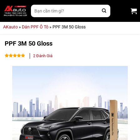
Bỏ
Tìm
qua
kiếm:
nội
dung
AKauto
»
Dán PPF Ô Tô
»
PPF 3M 50 Gloss
PPF 3M 50 Gloss
2
Đánh Giá
5.00
2
trên 5
dựa trên
đánh giá