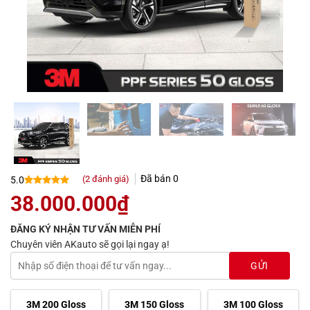
Đã bán
0
(
2
đánh giá)
5.0
5.0
2
trên 5
38.000.000
₫
dựa trên
đánh giá
ĐĂNG KÝ NHẬN TƯ VẤN MIỄN PHÍ
Chuyên viên AKauto sẽ gọi lại ngay ạ!
3M 200 Gloss
3M 150 Gloss
3M 100 Gloss