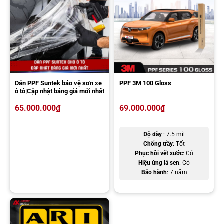
Dán PPF Suntek bảo vệ sơn xe
PPF 3M 100 Gloss
ô tô|Cập nhật bảng giá mới nhất
65.000.000
₫
69.000.000
₫
PPF 3M 50 Gloss chống tia UV, ngăn ố vàng vượt trội
Độ dày
: 7.5 mil
Chống trầy
: Tốt
Chống bám bẩn tốt, dễ dàng vệ sinh
Phục hồi vết xước
: Có
Bề mặt sản phẩm láng bóng, hạn chế bám bụi bẩn, nước bẩn hoặc
Hiệu ứng lá sen
: Có
tạp chất khi di chuyển trên đường. Từ đó, việc vệ sinh xe cũng trở
Bảo hành
: 7 năm
nên dễ dàng và ít tốn công hơn, bạn chỉ cần lau nhẹ hoặc rửa bằng
nước sạch là bề mặt sẽ sạch bóng trở lại. Điều này rất thích hợp với
những chủ xe thường xuyên di chuyển xe đi du lịch, công tác hoặc ở
những khu vực gần quốc lộ, cao tốc nhiều bụi bẩn.