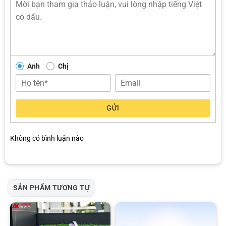
Ưu điểm của PPF 3M 50 Gloss
Anh
Chị
Dán PPF 3M 50 Gloss không chỉ là giải pháp để bảo vệ lớp sơn xe
mà còn là một khoản đầu tư thông minh để duy trì giá trị lâu dài của
xế yêu. Trong bối cảnh giao thông phức tạp và điều kiện môi trường
GỬI
khắc nghiệt tại Việt Nam, PPF 3M 50 Gloss mang đến sự an tâm
tuyệt đối với những ưu điểm vượt trội:
Không có bình luận nào
Độ dày tiêu chuẩn, bảo vệ sơn xe vượt trội
So với các sản phẩm cùng phân khúc phổ thông, PPF 3M 50 Gloss
có độ dày tương đối cao 7.5 mil. Với độ dày này, tấm phim có thể
bảo vệ sơn xe khỏi những trầy xước từ đá văng, cát bụi hoặc những
SẢN PHẨM TƯƠNG TỰ
va quẹt nhỏ trong quá trình di chuyển hoặc đỗ xe. Nhờ đó, bề mặt
sơn xe hạn chế những hư hại theo thời gian.