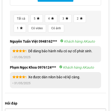
Tất cả
5
4
3
2
1
Có video
Có ảnh
Nguyễn Tuấn Việt 0948162***
Khách hàng AKauto
Dễ dàng bảo hành nếu có sự cố phát sinh.
Được xếp
•
01/06/2025
hạng
5
5
sao
Phạm Ngọc Khoa 0976124***
Khách hàng AKauto
Xe được dán nilon bảo vệ kỹ càng.
Đội ngũ chuyên viên chúng em sẽ liên hệ cho anh/chị ngay ạ!
Được xếp
•
31/05/2025
hạng
5
5
sao
Hỏi đáp