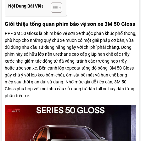
Nội Dung Bài Viết
Giới thiệu tổng quan phim bảo vệ sơn xe 3M 50 Gloss
PPF 3M 50 Gloss là phim bảo vệ sơn xe thuộc phân khúc phổ thông,
phù hợp cho những quý chủ xe muốn có một giải pháp cơ bản, vừa
đủ dùng nhu cầu sử dụng hằng ngày với chi phí phải chăng. Dòng
phim này sở hữu lớp nền urethane cao cấp giúp hạn chế các trầy
xước nhẹ, giảm tác động từ đá văng, tránh các trường hợp trầy
hoặc tróc sơn xe. Bên cạnh lớp topcoat tăng độ bóng, 3M 50 Gloss
gây chú ý với lớp keo bám chặt, ôm sát bề mặt và hạn chế bong
mép sau thời gian dài sử dụng. Nhờ mức giá dễ tiếp cận, 3M 50
Gloss phù hợp với mọi nhu cầu sử dụng từ dán full xe hay dán từng
phần trên xe.