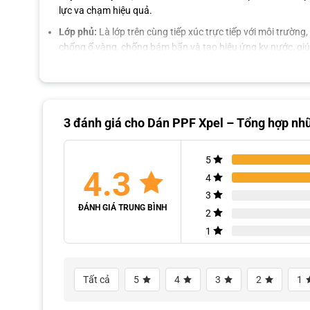
lực va chạm hiệu quả.
Lớp phủ:
Là lớp trên cùng tiếp xúc trực tiếp với môi trườn
chống ố vàng, chống bám bẩn và tạo hiệu ứng kỵ nước, giúp 
3 đánh giá cho
Dán PPF Xpel – Tổng hợp nhữn
5
4.3
4
3
ĐÁNH GIÁ TRUNG BÌNH
2
1
Tất cả
5
4
3
2
1