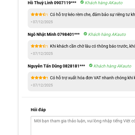
Hồ Thuỳ Linh 0907119***
Khách hàng AKauto
Có hỗ trợ kéo rèm che, đảm bảo sự riêng tư k
Được
•
07/12/2025
xếp
hạng
4
5 sao
Ngô Nhật Minh 0798401***
Khách hàng AKauto
Khi khách cần chờ lâu có thông báo trước, kh
Bảng giá dán PPF Xpel mới nhất hiện n
Được
•
07/12/2025
xếp
hạng
4
5 sao
Chi phí dán PPF Xpel hiện tại khá linh hoạt, dao động từ 1.
Nguyễn Tấn Dũng 0828181***
Khách hàng AKauto
ngoại thất) và kích thước cụ thể của từng loại xe. Để có cái nh
Có hỗ trợ xuất hóa đơn VAT nhanh chóng khi 
Được xếp
Gói dán
•
07/12/2025
hạng
5
5
sao
Dán PPF Xpel cho nội t
Dán PPF Xpel cho ngoại 
Hỏi đáp
Xe sedan
Xe SUV