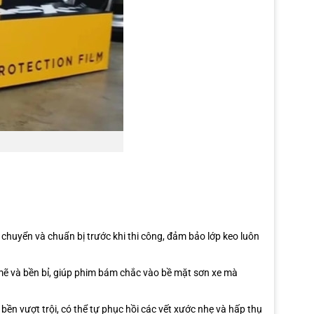
 chuyển và chuẩn bị trước khi thi công, đảm bảo lớp keo luôn
h mẽ và bền bỉ, giúp phim bám chắc vào bề mặt sơn xe mà
bền vượt trội, có thể tự phục hồi các vết xước nhẹ và hấp thụ