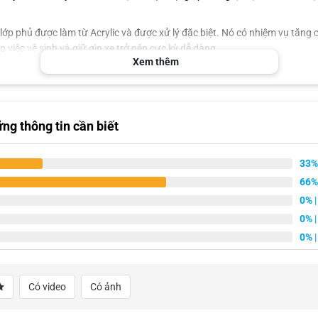
g, lớp phủ được làm từ Acrylic và được xử lý đặc biệt. Nó có nhiệm vụ tă
việc vệ sinh và giữ gìn xe trở nên cực kỳ dễ dàng.
Xem thêm
g thông tin cần biết
33%
66%
0%
|
0%
|
0%
|
Có video
Có ảnh