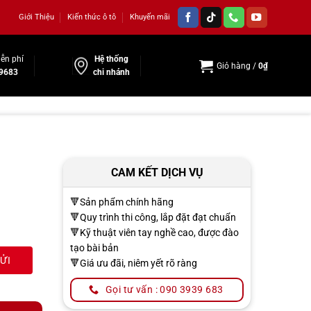
Giới Thiệu
Kiến thức ô tô
Khuyến mãi
ễn phí
Hệ thống
Giỏ hàng /
0
₫
9683
chi nhánh
CAM KẾT DỊCH VỤ
🔻Sản phẩm chính hãng
🔻Quy trình thi công, lắp đặt đạt chuẩn
🔻Kỹ thuật viên tay nghề cao, được đào
tạo bài bản
🔻Giá ưu đãi, niêm yết rõ ràng
Gọi tư vấn : 090 3939 683