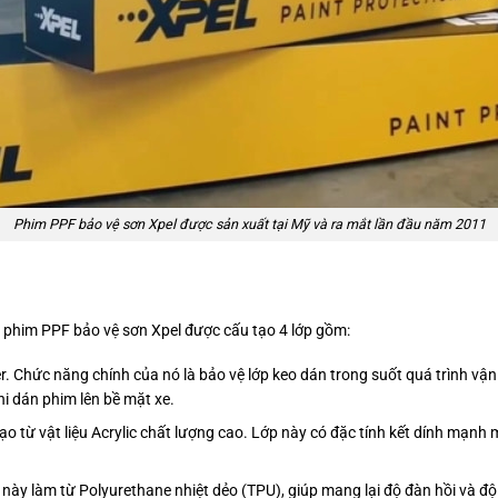
Phim PPF bảo vệ sơn Xpel được sản xuất tại Mỹ và ra mắt lần đầu năm 2011
phim PPF bảo vệ sơn Xpel được cấu tạo 4 lớp gồm:
r. Chức năng chính của nó là bảo vệ lớp keo dán trong suốt quá trình vận
hi dán phim lên bề mặt xe.
ạo từ vật liệu Acrylic chất lượng cao. Lớp này có đặc tính kết dính mạn
này làm từ Polyurethane nhiệt dẻo (TPU), giúp mang lại độ đàn hồi và độ 