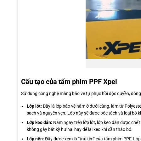
Cấu tạo của tấm phim PPF Xpel
Sử dụng công nghệ màng bảo vệ tự phục hồi độc quyền, dòng 
Lớp lót:
Đây là lớp bảo vệ nằm ở dưới cùng, làm từ Polyeste
sạch và nguyên vẹn. Lớp này sẽ được bóc tách và loại bỏ k
Lớp keo dán:
Nằm ngay trên lớp lót, lớp keo dán được chế t
không gây bất kỳ hư hại hay để lại keo khi cần tháo bỏ.
Lớp nền:
Đây được xem là “trái tim” của tấm phim PPF. Lớp 