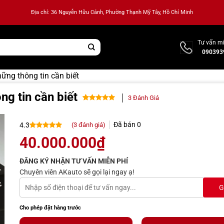
Địa chỉ: 36 Nguyễn Hữu Cảnh, Phường Thạnh Mỹ Tây, Hồ Chí Minh
Tư vấn mi
090393
ững thông tin cần biết
g tin cần biết
3
Đánh Giá
4.33
3
trên
5 dựa
Đã bán
0
(
3
đánh giá)
4.3
trên
đánh
giá
4.3
3
trên 5
40.000.000
₫
dựa trên
đánh giá
ĐĂNG KÝ NHẬN TƯ VẤN MIỄN PHÍ
Chuyên viên AKauto sẽ gọi lại ngay ạ!
Cho phép đặt hàng trước