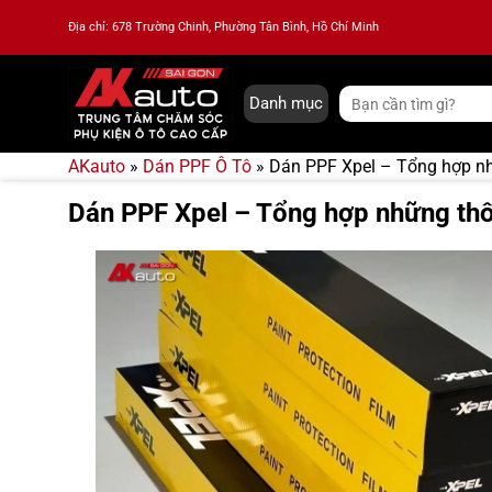
Bỏ
Địa chỉ: 678 Trường Chinh, Phường Tân Bình, Hồ Chí Minh
qua
nội
dung
Tìm
Danh mục
kiếm:
AKauto
»
Dán PPF Ô Tô
»
Dán PPF Xpel – Tổng hợp nh
Dán PPF Xpel – Tổng hợp những thôn