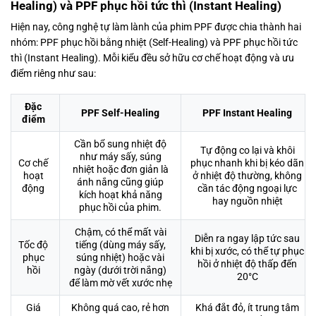
Healing) và PPF phục hồi tức thì (Instant Healing)
Hiện nay, công nghệ tự làm lành của phim PPF được chia thành hai
nhóm: PPF phục hồi bằng nhiệt (Self-Healing) và PPF phục hồi tức
thì (Instant Healing). Mỗi kiểu đều sở hữu cơ chế hoạt động và ưu
điểm riêng như sau:
Đặc
PPF Self-Healing
PPF Instant Healing
điểm
Cần bổ sung nhiệt độ
Tự động co lại và khôi
như máy sấy, súng
Cơ chế
phục nhanh khi bị kéo dãn
nhiệt hoặc đơn giản là
hoạt
ở nhiệt độ thường, không
ánh nắng cũng giúp
động
cần tác động ngoại lực
kích hoạt khả năng
hay nguồn nhiệt
phục hồi của phim.
Chậm, có thể mất vài
Diễn ra ngay lập tức sau
Tốc độ
tiếng (dùng máy sấy,
khi bị xước, có thể tự phục
phục
súng nhiệt) hoặc vài
hồi ở nhiệt độ thấp đến
hồi
ngày (dưới trời nắng)
20°C
để làm mờ vết xước nhẹ
Giá
Không quá cao, rẻ hơn
Khá đắt đỏ, ít trung tâm