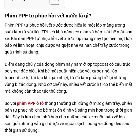
Phim PPF tự phục hồi vết xước là gì?
Phim PPF tự phục hồi vết xước được hiểu là một lớp màng trong
suốt làm từ vật liệu TPU có khả năng co giãn và bám sát bề mặt sơn
xe. Khi dán PPF tự phục hồi vết xước, lớp màng này tạo nên một lớp
bảo vệ linh hoạt, chịu được va quệt nhẹ và hạn chế trầy xước trong
quá trình sử dụng.
Điểm đáng chú ý của dòng phim này nằm ở lớp topcoat có cấu trúc
polymer đặc biệt. Khi bề mặt xuất hiện các vết xước nhỏ, lớp
topcoat sẽ tự tái tạo khi gặp nhiệt, từ đó làm phẳng trở lại những
vùng bị tác động. Nhờ cơ chế này, nhiều vết xước li ti có thể biến mất
mà không cần thao tác thủ công.
So với
phim PPF ô tô
thông thường chỉ dừng ở mức giảm trầy, phiên
bản tự phục hồi cho bề mặt ổn định và sáng mịn hơn trong thời gian
dài. Đây là lựa chọn phù hợp cho những chủ xe muốn bảo vệ lớp
sơn gốc nhưng vẫn giữ được vẻ ngoài sạch, bóng và đồng đều sau
thời gian sử dụng.