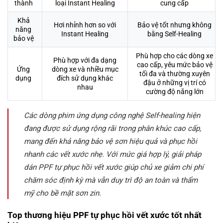
thành
loại Instant Healing
cung cấp
Khả
Hơi nhỉnh hơn so với
Bảo vệ tốt nhưng không
năng
Instant Healing
bằng Self-Healing
bảo vệ
Phù hợp cho các dòng xe
Phù hợp với đa dạng
cao cấp, yêu mức bảo vệ
Ứng
dòng xe và nhiều mục
tối đa và thường xuyên
dụng
đích sử dụng khác
đậu ở những vị trí có
nhau
cường độ nắng lớn
Các dòng phim ứng dụng công nghệ Self-healing hiện
đang được sử dụng rộng rãi trong phân khúc cao cấp,
mang đến khả năng bảo vệ sơn hiệu quả và phục hồi
nhanh các vết xước nhẹ. Với mức giá hợp lý, giải pháp
dán PPF tự phục hồi vết xước giúp chủ xe giảm chi phí
chăm sóc định kỳ mà vẫn duy trì độ an toàn và thẩm
mỹ cho bề mặt sơn zin.
Top thương hiệu PPF tự phục hồi vết xước tốt nhất