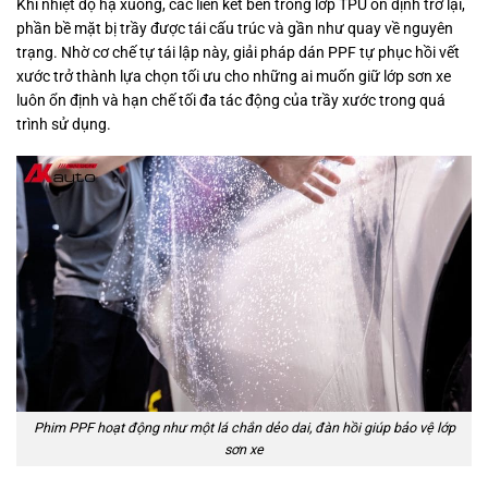
Khi nhiệt độ hạ xuống, các liên kết bên trong lớp TPU ổn định trở lại,
phần bề mặt bị trầy được tái cấu trúc và gần như quay về nguyên
trạng. Nhờ cơ chế tự tái lập này, giải pháp dán PPF tự phục hồi vết
xước trở thành lựa chọn tối ưu cho những ai muốn giữ lớp sơn xe
luôn ổn định và hạn chế tối đa tác động của trầy xước trong quá
trình sử dụng.
Phim PPF hoạt động như một lá chắn dẻo dai, đàn hồi giúp bảo vệ lớp
sơn xe