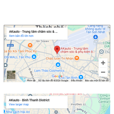
▫️
Cửa hít ô tô
▫️
Độ cốp điện ô tô
Chi nhánh Tân Bình
Chi nhánh Bình Thạnh