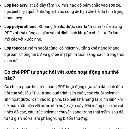
Lớp keo acrylic:
Độ dày tầm 1,6 mils, tạo độ bám chắc vào sơn xe,
đặc biệt hiệu quả ở những vị trí bo cong để hạn chế tối đa tình trạng
bong mép.
Lớp polyurethane:
Khoảng 6 mils, được xem là “trái tim” của màng
PPF với khả năng co giãn và tái định hình khi gặp nhiệt, từ đó làm
mờ các vết xước nhẹ.
Lớp topcoat:
Nằm ngoài cùng, có nhiệm vụ tăng khả năng kháng
bụi bẩn, chống tia UV và giữ bề mặt phim luôn sáng, sạch trong thời
gian dài.
Cơ chế PPF tự phục hồi vết xước hoạt động như thế
nào?
Cơ chế tự phục hồi trên màng PPF hoạt động dựa vào đặc tính đàn
hồi của vật liệu TPU. Trong quá trình sản xuất, các chuỗi polymer
linh hoạt được “cài” vào lõi phim, tạo nên khả năng tái định hình khi
bề mặt xuất hiện vết xước nhỏ hoặc vệt xoáy. Khi màng tiếp xúc với
nhiệt độ cao, cấu trúc polymer chuyển sang trạng thái mềm, sau đó
từ từ giãn nở và làm phẳng vùng bị tổn thương.