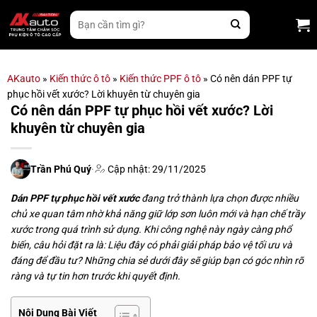
Bỏ
Tìm
qua
kiếm:
nội
dung
AKauto
»
Kiến thức ô tô
»
Kiến thức PPF ô tô
»
Có nên dán PPF tự
phục hồi vết xước? Lời khuyên từ chuyên gia
Có nên dán PPF tự phục hồi vết xước? Lời
khuyên từ chuyên gia
Trần Phú Quý
·
Cập nhật: 29/11/2025
Dán PPF tự phục hồi vết xước
đang trở thành lựa chọn được nhiều
chủ xe quan tâm nhờ khả năng giữ lớp sơn luôn mới và hạn chế trầy
xước trong quá trình sử dụng. Khi công nghệ này ngày càng phổ
biến, câu hỏi đặt ra là: Liệu đây có phải giải pháp bảo vệ tối ưu và
đáng để đầu tư? Những chia sẻ dưới đây sẽ giúp bạn có góc nhìn rõ
ràng và tự tin hơn trước khi quyết định.
Nội Dung Bài Viết