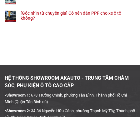
[Góc nhìn từ chuyên gia] Có nên dán PPF cho xe ô tô
không?
HỆ THỐNG SHOWROOM AKAUTO - TRUNG TÂM CHĂM
SÓC, PHỤ KIỆN Ô TÔ CAO CẤP
▫️Showroom 1:
678 Trường Chinh, phường Tân Bình, Thành phố Hồ Chí
Minh (Quận Tân Bình cũ)
▫️Showroom 2:
34-36 Nguyễn Hữu Cảnh, phường Thạnh Mỹ Tây, Thành phố
Hồ Chí Minh (Quận Bình Thạnh cũ)
▫️Hotline:
090 3939 683
CÔNG TY TNHH TMDV KINH DOANH PHỤ TÙNG Ô TÔ