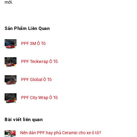
mới.
Sản Phẩm Liên Quan
PPF 3M Ô Tô
PPF Teckwrap Ô Tô
PPF Global Ô Tô
PPF City Wrap Ô Tô
Bài viết liên quan
Nên dán PPF hay phủ Ceramic cho xe ô tô?