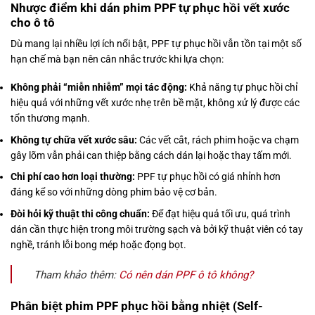
Nhược điểm khi dán phim PPF tự phục hồi vết xước
cho ô tô
Dù mang lại nhiều lợi ích nổi bật, PPF tự phục hồi vẫn tồn tại một số
hạn chế mà bạn nên cân nhắc trước khi lựa chọn:
Không phải “miễn nhiễm” mọi tác động:
Khả năng tự phục hồi chỉ
hiệu quả với những vết xước nhẹ trên bề mặt, không xử lý được các
tổn thương mạnh.
Không tự chữa vết xước sâu:
Các vết cắt, rách phim hoặc va chạm
gây lõm vẫn phải can thiệp bằng cách dán lại hoặc thay tấm mới.
Chi phí cao hơn loại thường:
PPF tự phục hồi có giá nhỉnh hơn
đáng kể so với những dòng phim bảo vệ cơ bản.
Đòi hỏi kỹ thuật thi công chuẩn:
Để đạt hiệu quả tối ưu, quá trình
dán cần thực hiện trong môi trường sạch và bởi kỹ thuật viên có tay
nghề, tránh lỗi bong mép hoặc đọng bọt.
Tham khảo thêm:
Có nên dán PPF ô tô không?
Phân biệt phim PPF phục hồi bằng nhiệt (Self-