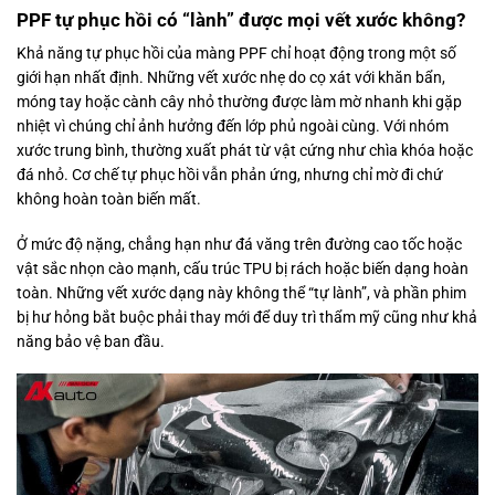
PPF tự phục hồi có “lành” được mọi vết xước không?
Khả năng tự phục hồi của màng PPF chỉ hoạt động trong một số
giới hạn nhất định. Những vết xước nhẹ do cọ xát với khăn bẩn,
móng tay hoặc cành cây nhỏ thường được làm mờ nhanh khi gặp
nhiệt vì chúng chỉ ảnh hưởng đến lớp phủ ngoài cùng. Với nhóm
xước trung bình, thường xuất phát từ vật cứng như chìa khóa hoặc
đá nhỏ. Cơ chế tự phục hồi vẫn phản ứng, nhưng chỉ mờ đi chứ
không hoàn toàn biến mất.
Ở mức độ nặng, chẳng hạn như đá văng trên đường cao tốc hoặc
vật sắc nhọn cào mạnh, cấu trúc TPU bị rách hoặc biến dạng hoàn
toàn. Những vết xước dạng này không thể “tự lành”, và phần phim
bị hư hỏng bắt buộc phải thay mới để duy trì thẩm mỹ cũng như khả
năng bảo vệ ban đầu.