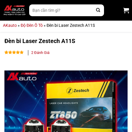
Bỏ
Tìm
qua
kiếm:
nội
dung
AKauto
»
Độ Đèn Ô Tô
»
Đèn bi Laser Zestech A11S
Đèn bi Laser Zestech A11S
2
Đánh Giá
4.50
2
trên
5 dựa
trên
đánh
giá