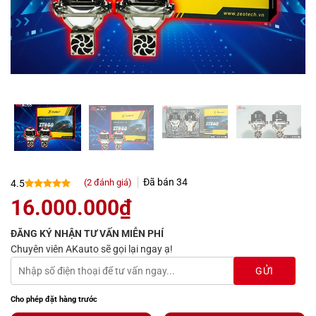
Đã bán
34
(
2
đánh giá)
4.5
4.5
2
trên 5
16.000.000
₫
dựa trên
đánh giá
ĐĂNG KÝ NHẬN TƯ VẤN MIỄN PHÍ
Chuyên viên AKauto sẽ gọi lại ngay ạ!
Cho phép đặt hàng trước