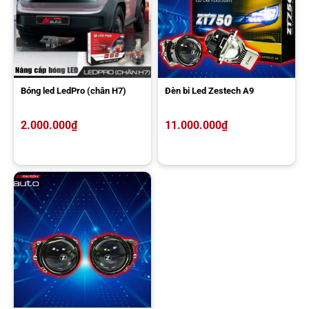
dạng tim bóng (bóng đèn rời lắp đặt với chóa đèn zin trên xe). Riêng
với Zestech, đây là bộ sản phẩm đồng nhất bi cầu, đảm bảo sự
đồng bộ tuyệt đối, giúp quá trình hoạt động ổn định và bền bỉ hơn
bao giờ hết.
Thiết kế đèn bi Led nhỏ gọn nhưng vô cùng hiện đại và cao cấp.
Bóng led LedPro (chân H7)
Đèn bi Led Zestech A9
Những chi tiết linh kiện được nhập khẩu từ các quốc gia hàng
đầu thế giới, đặc biệt là chip Led công nghệ Mỹ.
2.000.000
₫
11.000.000
₫
Phần thấu kính 3in1 (3 trong 1) được thiết kế theo công nghệ
phale cho chất lượng xuyên suốt ánh sáng cao.
Kết hợp với đó là chóa phản xạ siêu bền, cho ra chất lượng ánh
sáng tối ưu.
Chiếu sáng gấp 100 lần đèn Halogen thông thường