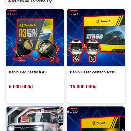
SẢN PHẨM TƯƠNG TỰ
Để giải đáp thắc mắc “Đèn Led bi cầu Zestech có gì nổi bật so với
bóng đèn Halogen nguyên bản cũng như nhiều sản phẩm hiện nay
trên thị trường?” Chúng ta sẽ cùng tìm hiểu các lợi ích vượt trội
trong chiếu sáng hỗ trợ lái xe an toàn của đèn ô tô Zestech.
Thiết kế sản phẩm cao cấp, hiện đại
Đèn bi Led Zestech A3
Đèn bi Laser Zestech A11S
6.000.000
₫
16.000.000
₫
Thiết kế đèn 3in1 cao cấp, hiện đại
Nhiều phụ kiện nâng cấp ánh sáng cho ô tô, xe hơi hiện nay thuộc