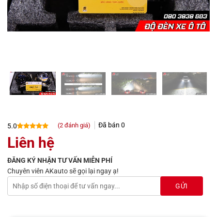
Đã bán
0
(
2
đánh giá)
5.0
5.0
2
trên 5
Liên hệ
dựa trên
đánh giá
ĐĂNG KÝ NHẬN TƯ VẤN MIỄN PHÍ
Chuyên viên AKauto sẽ gọi lại ngay ạ!