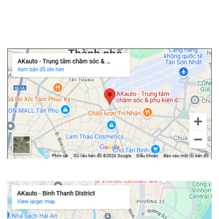
▫️
Cửa hít ô tô
nhanh chóng hơn, phía đơn vị AKauto sẵn sàng hỗ trợ.
▫️
Độ cốp điện ô tô
Độ bền lên đến 22 năm, bảo hành chính hãng 5 năm
Chi nhánh Tân Bình
Chính sách bảo hành đèn Led Zestech lên đến 5 năm
Chi nhánh Bình Thạnh
Trước hết, chúng ta sẽ nói đến độ bền vượt trội của dòng sản phẩm
đèn oto siêu sáng Zestech. Trên cơ sở những linh kiện cao cấp sử
dụng, công nghệ sản xuất hiện đại, thấu kính phale trong suốt,…
giúp đảm bảo tính bền bỉ của sản phẩm trong thời gian dài, không