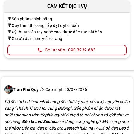
CAM KẾT DỊCH VỤ
🔻Sản phẩm chính hãng
🔻Quy trình thi công, lắp đặt đạt chuẩn
🔻Kỹ thuật viên tay nghề cao, được đào tạo bài bản
🔻Giá ưu đãi, niêm yết rõ ràng
Gọi tư vấn : 090 3939 683
Trần Phú Quý
·
Cập nhật: 30/07/2026
Độ đèn bi Led Zestech là bóng đèn thế hệ mới mở ra kỷ nguyên chiếu
sáng “Thách Thức Mọi Cung Đường”. Sản phẩm nhận được rất
nhiều sự quan tâm từ phía người dùng ô tô nói chung và giới chủ xe
nói riêng:
Đèn bi Led Zestech
sử dụng công nghệ gì? Mức sáng như
thế nào? Các loại đèn bi cầu oto Zestech hiện nay? Giá độ đèn Led ô