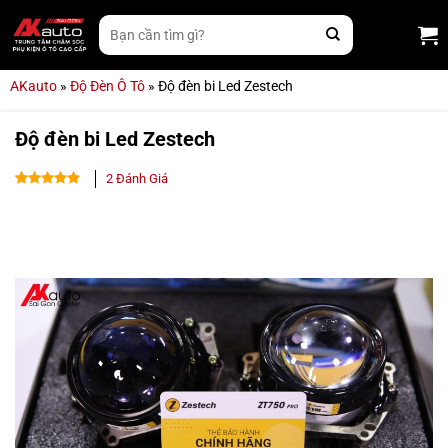
Bỏ
Tìm
qua
kiếm:
nội
dung
AKauto
»
Độ Đèn Ô Tô
»
Độ đèn bi Led Zestech
Độ đèn bi Led Zestech
2
Đánh Giá
5.00
2
trên 5
dựa trên
đánh giá