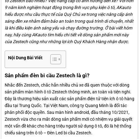
tô Zestech bao nhiêu? Việc nâng cấp có ảnh hưởng đến xe? Với hơn
9 năm kinh nghiệm hoạt động trong lĩnh vực phụ kiện ô tô, AKauto
hiểu được nhu cầu thực tế của Quý Chủ xe trong việc nâng cấp ánh
sáng đèn xe nhằm đảm bảo an toàn trong quá trình di chuyển, nhất
là khi điều kiện ánh sáng yếu và chạy đường trường. Ở bài viết hôm
nay, hãy cùng AKauto tìm hiểu chi tiết về dòng sản phẩm mới này
của Zestech cũng như những lợi ích Quý Khách Hàng nhận được.
Nội Dung Bài Viết
Sản phẩm đèn bi cầu Zestech là gì?
Nhắc đến Zestech, chắc hẳn nhiều chủ xe đã quen thuộc với dòng
sản phẩm màn hình ô tô Zestech thông minh, an toàn và tiện nghi.
Đây là thương hiệu sản xuất các sản phẩm điện tử tiện ích ô tô hàng
đầu tại Trung Quốc. Tại Việt Nam, công ty Quang Minh là đối tác
phân phối độc quyền. Sau màn hình android, đầu tháng 10/2021,
Zestech vừa cho ra mắt dòng sản phẩm mới có nhiệm vụ giải quyết
một vấn đề khác cho hàng triệu người sử dụng ô tô, đó là hệ thống
chiếu sáng trên ô tô – Đèn Led bi cầu Zestech.