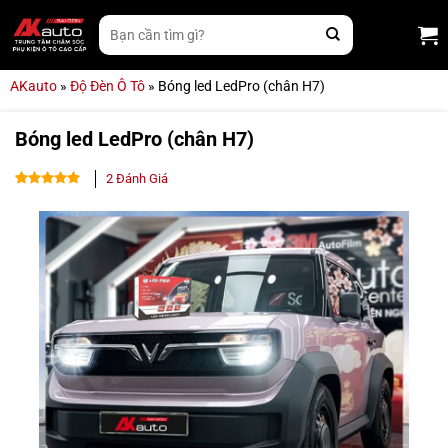
Bỏ
Tìm
qua
kiếm:
nội
dung
AKauto
»
Độ Đèn Ô Tô
»
Bóng led LedPro (chân H7)
Bóng led LedPro (chân H7)
2
Đánh Giá
4.50
2
trên
5 dựa
trên
đánh
giá