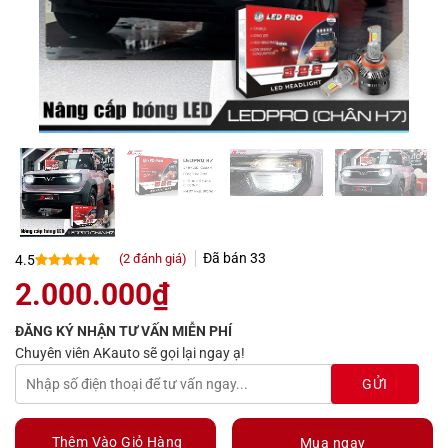
Đã bán
33
(
2
đánh giá)
4.5
4.5
2
trên 5
2.000.000
₫
dựa trên
đánh giá
ĐĂNG KÝ NHẬN TƯ VẤN MIỄN PHÍ
Chuyên viên AKauto sẽ gọi lại ngay ạ!
Thêm Vào Giỏ Hàng
Mua ngay