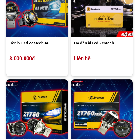
Vinfast VF3
ƯU ĐÃI DÁN PHIM CÁCH NHIỆT Ô TÔ
ĐỘC
QUYỀN
TẠI AKAUTO
Đèn bi Led Zestech A5
Độ đèn bi Led Zestech
8.000.000
₫
Liên hệ
Nhận trọn bộ ưu đãi khi dán phim cách nhiệt cho xe hơi tại AKauto
tháng này:
Miễn phí công tháo và vệ sinh phim cách nhiệt cũ