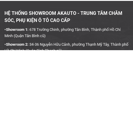
HỆ THỐNG SHOWROOM AKAUTO - TRUNG TÂM CHĂM
SÓC, PHỤ KIỆN Ô TÔ CAO CẤP
▫️Showroom 1:
678 Trường Chinh, phường Tân Bình, Thành phố Hồ Chí
Minh (Quận Tân Bình cũ)
▫️Showroom 2:
34-36 Nguyễn Hữu Cảnh, phường Thạnh Mỹ Tây, Thành phố
Hồ Chí Minh (Quận Bình Thạnh cũ)
▫️Hotline:
090 3939 683
CÔNG TY TNHH TMDV KINH DOANH PHỤ TÙNG Ô TÔ
ANH KHÔI
Trung tâm phụ kiện ô tô chính hãng AKauto
▫️
Trụ Sở:
27J5 Đường DN12, Khu Phố 4, Khu dân cư An Sương, Phường
Tân Hưng Thuận, Quận 12, Thành phố Hồ Chí Minh
Cam kết của chúng tôi:
▫️MST:
0315458241
Chất lượng hàng đầu: AKauto chỉ sử dụng các sản phẩm LED
▫️Ngày cấp:
04/01/2019
chính hãng, có nguồn gốc xuất xứ rõ ràng, đảm bảo độ bền và
▫️Nơi cấp:
Sở Kế Hoạch & Đầu Tư TP. Hồ Chí Minh
hiệu suất chiếu sáng vượt trội.
▫️Gmail:
akauto.com.vn@gmail.com
Kỹ thuật chuyên nghiệp: Quy trình lắp đặt được thực hiện bởi các