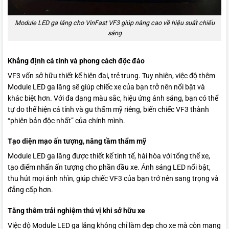
Module LED ga lăng cho VinFast VF3 giúp nâng cao về hiệu suất chiếu
sáng
Khẳng định cá tính và phong cách độc đáo
VF3 vốn sở hữu thiết kế hiện đại, trẻ trung. Tuy nhiên, việc độ thêm
Module LED ga lăng sẽ giúp chiếc xe của bạn trở nên nổi bật và
khác biệt hơn. Với đa dạng màu sắc, hiệu ứng ánh sáng, bạn có thể
tự do thể hiện cá tính và gu thẩm mỹ riêng, biến chiếc VF3 thành
“phiên bản độc nhất” của chính mình.
Tạo diện mạo ấn tượng, nâng tầm thẩm mỹ
Module LED ga lăng được thiết kế tinh tế, hài hòa với tổng thể xe,
tạo điểm nhấn ấn tượng cho phần đầu xe. Ánh sáng LED nổi bật,
thu hút mọi ánh nhìn, giúp chiếc VF3 của bạn trở nên sang trọng và
đẳng cấp hơn.
Tăng thêm trải nghiệm thú vị khi sở hữu xe
Việc độ Module LED ga lăng không chỉ làm đẹp cho xe mà còn mang