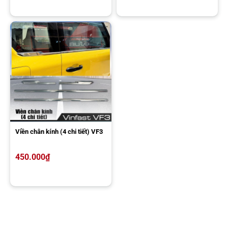
thông qua app điện thoại, mang lại sự tiện lợi cho người dùng.
Viền chân kính (4 chi tiết) VF3
Những điểm chủ xe cần lưu ý khi nâng cấp đèn LED cho xe VF3
450.000
₫
AKauto – Địa chỉ nâng cấp đèn LED cho VinFast VF3 chất lượng
Với kinh nghiệm dày dặn trong lĩnh vực độ đèn ô tô, cùng đội ngũ kỹ
thuật viên được đào tạo bài bản, am hiểu sâu sắc về hệ thống điện
và kết cấu xe, AKauto tự tin mang đến sự hài lòng tuyệt đối cho Quý
khách hàng.