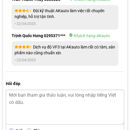
Đội kỹ thuật AKauto làm việc rất chuyên
Được
nghiệp, hỗ trợ tận tình.
xếp
hạng
4
•
22/04/2025
5 sao
Trịnh Quốc Hưng 0295371***
Khách hàng AKauto
Dịch vụ độ VF3 tại AKauto làm rất có tâm, sản
Được xếp
phẩm nào cũng chuẩn xịn.
hạng
5
5
Đội ngũ chuyên viên chúng em sẽ liên hệ cho anh/chị ngay ạ!
sao
•
22/04/2025
Hỏi đáp