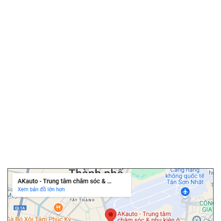
▫️
Màn hình android ô tô
▫️
Android box ô tô
▫️
Phim cách nhiệt ô tô
▫️
Camera hành trình
▫️
Camera 360 ô tô
▫️
Bọc ghế da ô tô
▫️
Chăm sóc ô tô
▫️
Dán PPF ô tô
▫️
Cảm biến áp suất lốp
▫️
Cửa hít ô tô
▫️
Độ cốp điện ô tô
Chi nhánh Tân Bình