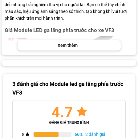
đến những trải nghiệm thú vị cho người lái. Bạn có thể tùy chỉnh
màu sắc, hiệu ứng ánh sáng theo sở thích, tạo không khí vui tươi,
phấn khích trên mọi hành trình.
Giá Module LED ga lăng phía trước cho xe VF3
Xem thêm
3 đánh giá cho
Module led ga lăng phía trước
VF3
4.7
Giá thành sản phẩm Module LED ga lăng phía trước VF3
ĐÁNH GIÁ TRUNG BÌNH
Module LED ga lăng cho VinFast VF3 có giá cả đa dạng, phụ thuộc
66%
| 2 đánh giá
5
vào thương hiệu, chất liệu, thiết kế và chính sách bảo hành.