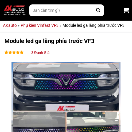
Bỏ
Tìm
qua
kiếm:
nội
dung
AKauto
»
Phụ kiện Vinfast VF3
»
Module led ga lăng phía trước VF3
Module led ga lăng phía trước VF3
3
Đánh Giá
4.67
3
trên
5 dựa trên
đánh giá