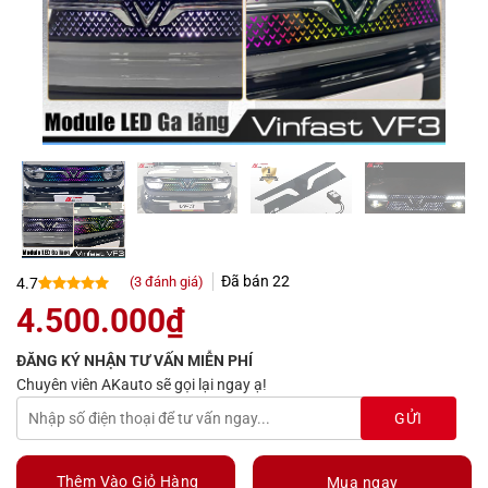
Đã bán
22
(
3
đánh giá)
4.7
4.7
3
trên 5
4.500.000
₫
dựa trên
đánh giá
ĐĂNG KÝ NHẬN TƯ VẤN MIỄN PHÍ
Chuyên viên AKauto sẽ gọi lại ngay ạ!
Thêm Vào Giỏ Hàng
Mua ngay