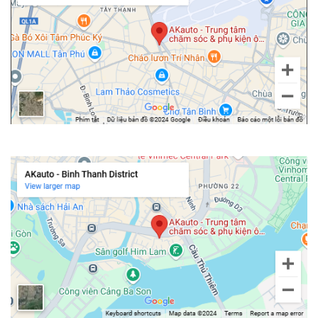
Gạt mưa Denso phù hợp với xe nào
Denso cung cấp các sản phẩm gạt mưa có kích thước chuẩn phù
hợp với hầu hết các dòng xe như:
Xe Honda: Honda City, Honda City, Honda Civic, Honda FR-V,…
Xe Toyota: Toyota Camry, Toyota Crown, Toyota Rush,….
Xe Mazda: Mazda 3, Mazda 323, Mazda 6, Mazda CX-3, Mazda
CX-5, …
Chi nhánh Bình Thạnh
Xe Hyundai: Hyundai Elantra, Hyundai Santa Fe,Hyundai Sonata,
…
Xe KIA: Kia Carens, Kia Carnival, Kia Optima, Kia Sedona, Kia
Sportage,…
Cách phân biệt gạt mưa Denso chính hãng
Dựa vào bao bì