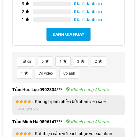
0%
| 0 đánh giá
3
0%
| 0 đánh giá
2
0%
| 0 đánh giá
1
ĐÁNH GIÁ NGAY
Tất cả
5
4
3
2
1
Có video
Có ảnh
Gạt mưa Denso làm sạch kính hiệu quả cao
Trần Hữu Lộc 0902834***
Khách hàng AKauto
Lưỡi gạt Denso được sản xuất theo công nghệ tiên tiến, làm từ
Không bị làm phiền bởi nhân viên sale.
silicone đặc chế, giúp kính lái luôn sạch , không đọng vệt nước.
Được xếp
•
01/06/2025
hạng
5
5
sao
Đồng thời, lớp phủ Graphite bảo vệ lưỡi gạt khỏi tác nhân môi
trường, tăng độ bền cho sản phẩm
Trần Minh Hà 0896147***
Khách hàng AKauto
Cần gạt hoạt động ổn định, êm ái
Rất thiện cảm với cách phục vụ của nhân