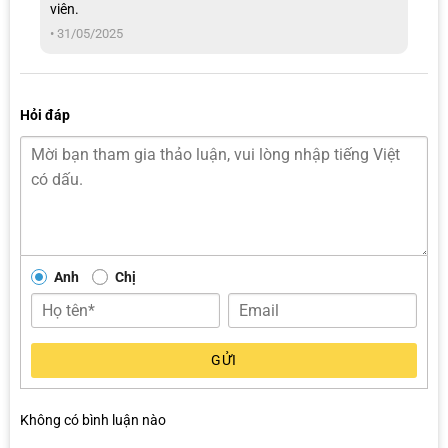
Được xếp
viên.
hạng
5
5
sao
•
31/05/2025
Hỏi đáp
Anh
Chị
Cần gạt Denso cứng cáp, vận hành ổn định
GỬI
Thanh gạt có kết cấu 3 khúc, ôm sát mặt kính, ngăn chặn hiện
tượng giật lắc khi xe chạy tốc độ cao hay có gió mạnh.
Không có bình luận nào