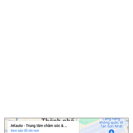
SẢN PHẨM / DỊCH VỤ
▫️
Màn hình android ô tô
▫️
Android box ô tô
▫️
Phim cách nhiệt ô tô
▫️
Camera hành trình
▫️
Camera 360 ô tô
▫️
Bọc ghế da ô tô
▫️
Chăm sóc ô tô
▫️
Dán PPF ô tô
▫️
Cảm biến áp suất lốp
▫️
Cửa hít ô tô
▫️
Độ cốp điện ô tô
Cần gạt Denso với chân cài ngàm chữ U
Chi nhánh Tân Bình
Gạt mưa Denso có dạng chân cài dạng ngàm chữ U tương thích
với phần lớn các dòng xe ô tô ở Châu Á hiện nay