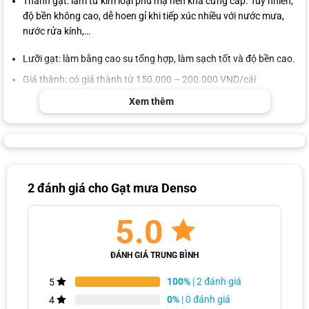
Thanh gạt: làm từ kim loại phủ mạ nên khá cứng cáp. Tuy nhiên,
độ bền không cao, dễ hoen gỉ khi tiếp xúc nhiều với nước mưa,
nước rửa kính,…
Lưỡi gạt: làm bằng cao su tổng hợp, làm sạch tốt và độ bền cao.
Giá thành: có giá thành từ 150.000 – 200.000 VND/cái
Xem thêm
Gạt mưa Denso xương mềm
Thanh gạt: là dạng gạt mưa không xương, có độ bền cao, không
bị ăn mòn hay gỉ sét.
Lưỡi gạt: làm từ silicone, giúp làm sạch kính nhanh chóng, êm ái
và không gây tiếng ồn khó chịu
2 đánh giá cho
Gạt mưa Denso
Giá thành: 200.000 – 300.000 VND/cái
5.0
Tại sao chọn gạt mưa ô tô Denso?
Khả năng làm sạch kính hiệu quả
ĐÁNH GIÁ TRUNG BÌNH
100%
| 2 đánh giá
5
0%
| 0 đánh giá
4