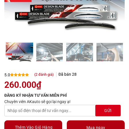
Đã bán
28
(
2
đánh giá)
5.0
5.0
2
trên 5
260.000
₫
dựa trên
đánh giá
ĐĂNG KÝ NHẬN TƯ VẤN MIỄN PHÍ
Chuyên viên AKauto sẽ gọi lại ngay ạ!
Thêm Vào Giỏ Hàng
Mua ngay