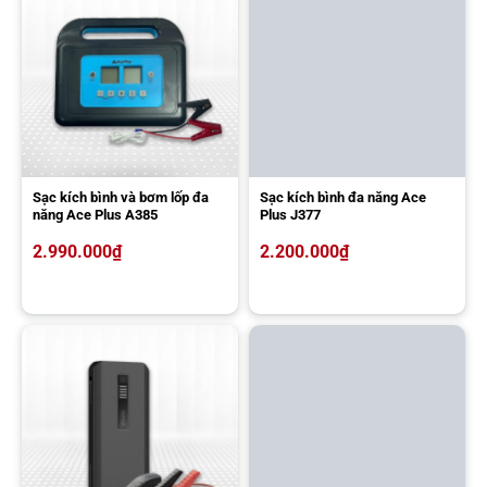
sự cố chết máy vào ban đêm như mở nắp capo, kiểm tra cực bình
hoặc soi các khu vực quanh xe. Đèn có thể chiếu sáng liên tục 48
giờ tùy mức sáng và lượng pin của máy.
Sạc kích bình và bơm lốp đa
Sạc kích bình đa năng Ace
năng Ace Plus A385
Plus J377
2.990.000
₫
2.200.000
₫
Kích bình 70mai PS01 có thiết kế nhỏ gọn
Tích hợp dung lượng pin lớn 11.000mAh
Xiaomi 70mai Midrive PS01 được trang bị lượng pin lên đến
11.000mAh. Thiết bị có dòng khởi động 250A và dòng điện cực đại