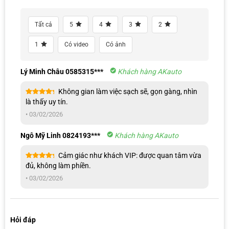
Tất cả
5
4
3
2
1
Có video
Có ảnh
Lý Minh Châu 0585315***
Khách hàng AKauto
Không gian làm việc sạch sẽ, gọn gàng, nhìn
Được xếp
là thấy uy tín.
hạng
5
5
sao
•
03/02/2026
Ngô Mỹ Linh 0824193***
Khách hàng AKauto
Đội ngũ chuyên viên chúng em sẽ liên hệ cho anh/chị ngay ạ!
Cảm giác như khách VIP: được quan tâm vừa
Được xếp
đủ, không làm phiền.
hạng
5
5
sao
•
03/02/2026
Hỏi đáp