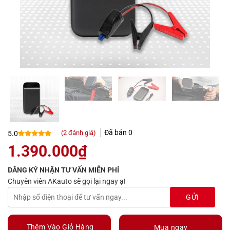
Đã bán
0
(
2
đánh giá)
5.0
5.0
2
trên 5
1.390.000
₫
dựa trên
đánh giá
ĐĂNG KÝ NHẬN TƯ VẤN MIỄN PHÍ
Chuyên viên AKauto sẽ gọi lại ngay ạ!
Thêm Vào Giỏ Hàng
Mua ngay