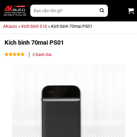
Bỏ
Tìm
qua
kiếm:
nội
dung
AKauto
»
Kích bình ô tô
»
Kích bình 70mai PS01
Kích bình 70mai PS01
2
Đánh Giá
5.00
2
trên 5
dựa trên
đánh giá