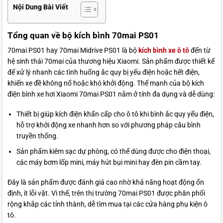
Nội Dung Bài Viết
Tổng quan về bộ kích bình 70mai PS01
70mai PS01 hay 70mai Midrive PS01 là bộ
kích bình xe ô tô
đến từ
hệ sinh thái 70mai của thương hiệu Xiaomi. Sản phẩm được thiết kế
để xử lý nhanh các tình huống ắc quy bị yếu điện hoặc hết điện,
khiến xe đề không nổ hoặc khó khởi động. Thế mạnh của bộ kích
điện bình xe hơi Xiaomi 70mai PS01 nằm ở tính đa dụng và dễ dùng:
Thiết bị giúp kích điện khẩn cấp cho ô tô khi bình ắc quy yếu điện,
hỗ trợ khởi động xe nhanh hơn so với phương pháp câu bình
truyền thống.
Sản phẩm kiêm sạc dự phòng, có thể dùng được cho điện thoại,
các máy bơm lốp mini, máy hút bụi mini hay đèn pin cầm tay.
Đây là sản phẩm được đánh giá cao nhờ khả năng hoạt động ổn
định, ít lỗi vặt. Vì thế, trên thị trường 70mai PS01 được phân phối
rộng khắp các tỉnh thành, dễ tìm mua tại các cửa hàng phụ kiện ô
tô.