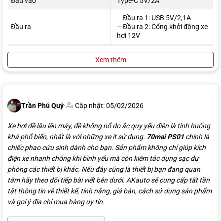
Đầu vào
Type-C 5V/2A
– Đầu ra 1: USB 5V/2,1A
Đầu ra
– Đầu ra 2: Cổng khởi động xe
hơi 12V
Dòng điện khởi động
250A
Xem thêm
Dòng điện cực đại
600A
Nhiệt độ hoạt động
-20 độ C đến 60 độ C
– Xe chạy xăng <4.0L
Trần Phú Quý
·
Cập nhật: 05/02/2026
Công suất khởi động tối đa
– Xe chạy diesel <2.0L
Xe hơi đề lâu lên máy, đề không nổ do ắc quy yếu điện là tình huống
khá phổ biến, nhất là với những xe ít sử dụng.
70mai PS01
chính là
chiếc phao cứu sinh dành cho bạn. Sản phẩm không chỉ giúp kích
điện xe nhanh chóng khi bình yếu mà còn kiêm tác dụng sạc dự
phòng các thiết bị khác. Nếu đây cũng là thiết bị bạn đang quan
tâm hãy theo dõi tiếp bài viết bên dưới. AKauto sẽ cung cấp tất tần
tật thông tin về thiết kế, tính năng, giá bán, cách sử dụng sản phẩm
và gợi ý địa chỉ mua hàng uy tín.