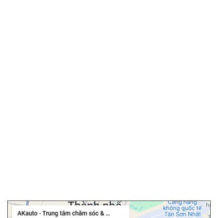
▫️
Lắp đặt tận nơi miễn phí
SẢN PHẨM / DỊCH VỤ
▫️
Màn hình android ô tô
▫️
Android box ô tô
▫️
Phim cách nhiệt ô tô
▫️
Camera hành trình
▫️
Camera 360 ô tô
▫️
Bọc ghế da ô tô
▫️
Chăm sóc ô tô
▫️
Dán PPF ô tô
▫️
Cảm biến áp suất lốp
▫️
Cửa hít ô tô
▫️
Độ cốp điện ô tô
Chi nhánh Tân Bình