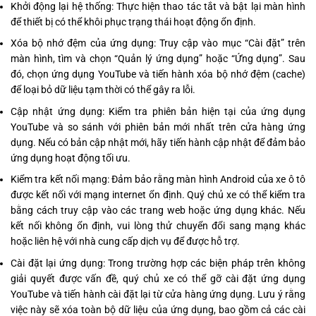
Khởi động lại hệ thống: Thực hiện thao tác tắt và bật lại màn hình
để thiết bị có thể khôi phục trạng thái hoạt động ổn định.
Xóa bộ nhớ đệm của ứng dụng: Truy cập vào mục “Cài đặt” trên
màn hình, tìm và chọn “Quản lý ứng dụng” hoặc “Ứng dụng”. Sau
đó, chọn ứng dụng YouTube và tiến hành xóa bộ nhớ đệm (cache)
để loại bỏ dữ liệu tạm thời có thể gây ra lỗi.
Cập nhật ứng dụng: Kiểm tra phiên bản hiện tại của ứng dụng
YouTube và so sánh với phiên bản mới nhất trên cửa hàng ứng
dụng. Nếu có bản cập nhật mới, hãy tiến hành cập nhật để đảm bảo
ứng dụng hoạt động tối ưu.
Kiểm tra kết nối mạng: Đảm bảo rằng màn hình Android của xe ô tô
được kết nối với mạng internet ổn định. Quý chủ xe có thể kiểm tra
bằng cách truy cập vào các trang web hoặc ứng dụng khác. Nếu
kết nối không ổn định, vui lòng thử chuyển đổi sang mạng khác
hoặc liên hệ với nhà cung cấp dịch vụ để được hỗ trợ.
Cài đặt lại ứng dụng: Trong trường hợp các biện pháp trên không
giải quyết được vấn đề, quý chủ xe có thể gỡ cài đặt ứng dụng
YouTube và tiến hành cài đặt lại từ cửa hàng ứng dụng. Lưu ý rằng
việc này sẽ xóa toàn bộ dữ liệu của ứng dụng, bao gồm cả các cài