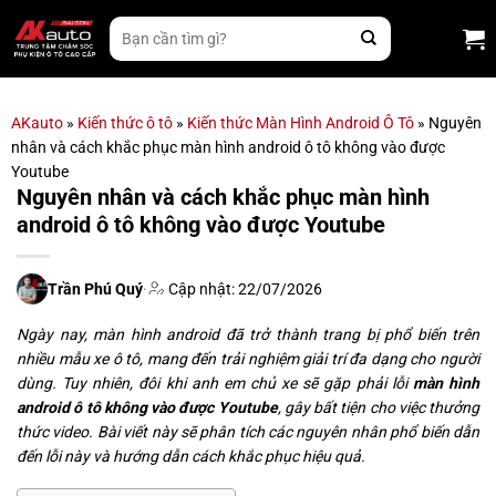
Bỏ
Tìm
qua
kiếm:
nội
dung
AKauto
»
Kiến thức ô tô
»
Kiến thức Màn Hình Android Ô Tô
»
Nguyên
nhân và cách khắc phục màn hình android ô tô không vào được
Youtube
Nguyên nhân và cách khắc phục màn hình
android ô tô không vào được Youtube
Trần Phú Quý
·
Cập nhật: 22/07/2026
Ngày nay, màn hình android đã trở thành trang bị phổ biến trên
nhiều mẫu xe ô tô, mang đến trải nghiệm giải trí đa dạng cho người
dùng. Tuy nhiên, đôi khi anh em chủ xe sẽ gặp phải lỗi
màn hình
android ô tô không vào được Youtube
, gây bất tiện cho việc thưởng
thức video. Bài viết này sẽ phân tích các nguyên nhân phổ biến dẫn
đến lỗi này và hướng dẫn cách khắc phục hiệu quả.