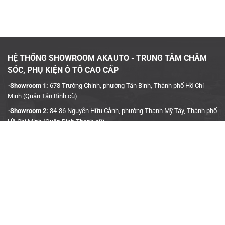
HỆ THỐNG SHOWROOM AKAUTO - TRUNG TÂM CHĂM
SÓC, PHỤ KIỆN Ô TÔ CAO CẤP
▫️Showroom 1:
678 Trường Chinh, phường Tân Bình, Thành phố Hồ Chí
Minh (Quận Tân Bình cũ)
▫️Showroom 2:
34-36 Nguyễn Hữu Cảnh, phường Thạnh Mỹ Tây, Thành phố
Hồ Chí Minh (Quận Bình Thạnh cũ)
▫️Hotline:
090 3939 683
CÔNG TY TNHH TMDV KINH DOANH PHỤ TÙNG Ô TÔ
ANH KHÔI
▫️
Trụ Sở:
27J5 Đường DN12, Khu Phố 4, Khu dân cư An Sương, Phường
Tân Hưng Thuận, Quận 12, Thành phố Hồ Chí Minh
▫️MST:
0315458241
▫️Ngày cấp:
04/01/2019