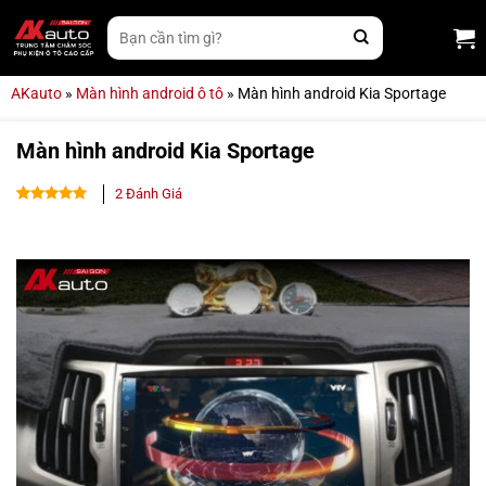
Bỏ
Tìm
qua
kiếm:
nội
dung
AKauto
»
Màn hình android ô tô
»
Màn hình android Kia Sportage
Màn hình android Kia Sportage
2
Đánh Giá
4.50
2
trên
5 dựa
trên
đánh
giá