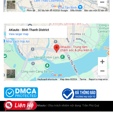
tâm chúng tôi, khách hàng hoàn toàn an tâm bởi:
100% sản phẩm tại AKauto đều có nguồn gốc xuất xứ rõ ràng,
được nhập khẩu trực tiếp từ các thương hiệu uy tín như Zestech,
Chi nhánh Bình Thạnh
Teyes, Safeview, Kovar, Utour,…
Trung tâm luôn cập nhật giá mới nhất thị trường và đảm bảo
mang đến cho bạn mức giá tốt nhất so với thị trường.
Với đội ngũ kỹ thuật viên dày dặn kinh nghiệm, được đào tạo bài
bản, AKauto đảm bảo quá trình lắp đặt đúng kỹ thuật và an toàn
cho xe ô tô.
AKauto cung cấp dịch vụ lắp đặt màn hình Android tận nơi,
nhanh chóng và chuyên nghiệp.
Cam kết bảo hành sản phẩm theo đúng chính sách từ hãng,
mang lại sự an tâm cho người dùng.
Hãy đến với AKauto để trải nghiệm dịch vụ hoàn hảo và sở hữu màn
hình android ưng ý nhất cho chiếc Kia Sportage của bạn! Liên hệ
ngay với chúng tôi qua hotline 090 3939 683 để được tư vấn miễn
Copyright 2025 ©
AKauto
| Chịu trách nhiệm nội dung:
Trần Phú Quý
phí.