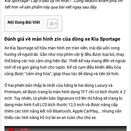
Kia Sportage? Lắp ở đâu uy tín nhất?…Cùng Akauto khám phá chi
tiết hơn về sản phẩm này qua bài viết ngay sau đây.
Nội Dung Bài Viết
Đánh giá về màn hình zin của dòng xe Kia Sportage
Xe Kia Sportage sở hữu màn hình zin tràn viền, trải dài uốn cong
hướng về người lái. Gần như mọi phím vật lý đều được loại bỏ, thay
thế bằng các nút cảm ứng hiện đại. Thiết kế này mang đến vẻ ngoài
tinh tế và gọn gàng hơn cho taplo. Kể cả cụm điều khiển điều hòa
cũng được “cảm ứng hóa”, giúp thao tác dễ dàng và tiện lợi hơn.
Ở hai phiên bản thấp là nhất của hãng là hai dòng Luxury và
Premium, sẽ được trang bị màn hình dạng TFT chỉ có kích thước 4.2
inch. Tuy nhiên, từ phiên bản Signature trở lên thì hãng sẽ trang bị
dạng màn hình Full LCD kích thước 12,3 inch và được nâng cấp
thêm các tính năng kết nối Bluetooth, Apple CarPlay,… nhưng vẫn
thiếu các tính năng hỗ trợ lái xe an toàn cho chủ xe.