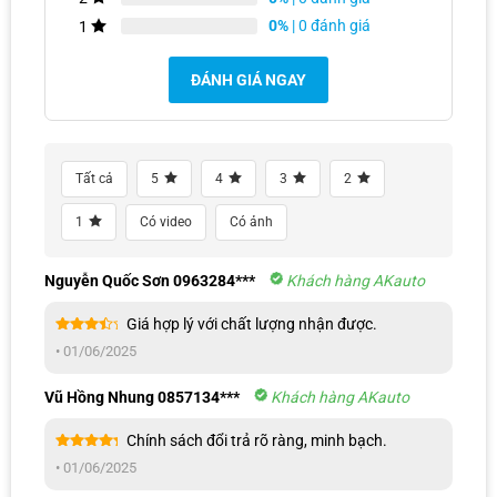
Bạn có thể nghe nhạc từ nhiều nguồn khác nhau như USB, thẻ nhớ,
0%
| 0 đánh giá
1
Bluetooth, Spotify, Zalo Music, Zing MP3, Youube,…và tải các ứng
dụng khác từ kho CH Play.
ĐÁNH GIÁ NGAY
Tất cả
5
4
3
2
1
Có video
Có ảnh
Nguyễn Quốc Sơn 0963284***
Khách hàng AKauto
Giá hợp lý với chất lượng nhận được.
Được
•
01/06/2025
xếp
hạng
4
5 sao
Vũ Hồng Nhung 0857134***
Khách hàng AKauto
Chính sách đổi trả rõ ràng, minh bạch.
Được xếp
•
01/06/2025
Màn Hình Android Kia Sportage giải trí
hạng
5
5
sao