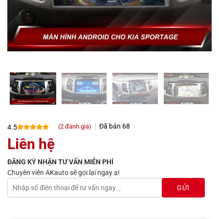
Đã bán
68
(
2
đánh giá)
4.5
4.5
2
trên 5
Liên hệ
dựa trên
đánh giá
ĐĂNG KÝ NHẬN TƯ VẤN MIỄN PHÍ
Chuyên viên AKauto sẽ gọi lại ngay ạ!