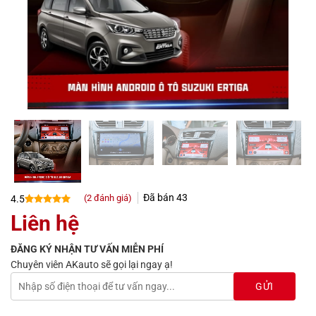
Đã bán
43
(
2
đánh giá)
4.5
4.5
2
trên 5
Liên hệ
dựa trên
đánh giá
ĐĂNG KÝ NHẬN TƯ VẤN MIỄN PHÍ
Chuyên viên AKauto sẽ gọi lại ngay ạ!