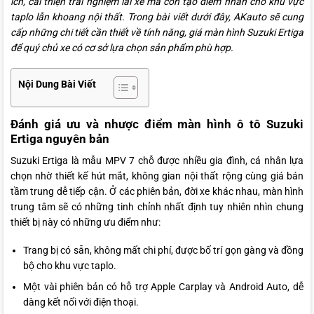
ích, cải thiện trải nghiệm lái xe mà còn tạo điểm nhấn cho khu vực
taplo lẫn khoang nội thất. Trong bài viết dưới đây, AKauto sẽ cung
cấp những chi tiết cần thiết về tính năng, giá màn hình Suzuki Ertiga
để quý chủ xe có cơ sở lựa chọn sản phẩm phù hợp.
Nội Dung Bài Viết
Đánh giá ưu và nhược điểm màn hình ô tô Suzuki
Ertiga nguyên bản
Suzuki Ertiga là mẫu MPV 7 chỗ được nhiều gia đình, cá nhân lựa
chọn nhờ thiết kế hút mắt, không gian nội thất rộng cùng giá bán
tầm trung dễ tiếp cận. Ở các phiên bản, đời xe khác nhau, màn hình
trung tâm sẽ có những tinh chỉnh nhất định tuy nhiên nhìn chung
thiết bị này có những ưu điểm như:
Trang bị có sẵn, không mất chi phí, được bố trí gọn gàng và đồng
bộ cho khu vực taplo.
Một vài phiên bản có hỗ trợ Apple Carplay và Android Auto, dễ
dàng kết nối với điện thoại.