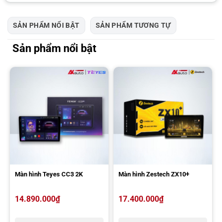
Màn hình Android Teyes
7.990.000đ – 25.990.000đ
SẢN PHẨM NỔI BẬT
SẢN PHẨM TƯƠNG TỰ
Màn hình Android Bravigo
6.490.000đ – 21.500.000đ
Sản phẩm nổi bật
Giá bán trên đã bao gồm công lắp đặt nhưng chưa bao gồm các
chương trình ưu đãi. Vì thế quý chủ xe hãy liên hệ hotline
090 3939
683 đ
ể được tư vấn và nhận báo giá chính xác.
ĐĂNG KÝ TƯ VẤN MIỄN PHÍ
Màn hình Teyes CC3 2K
Màn hình Zestech ZX10+
14.890.000
₫
17.400.000
₫