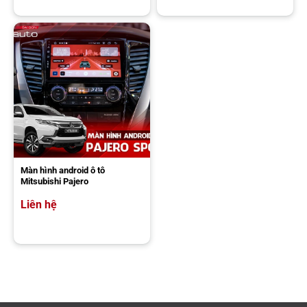
hữu công nghệ IPS, giảm lóa tốt, đảm bảo hiển thị hình ảnh rõ nét ở
mọi góc nhìn. Hệ điều hành Android giúp màn hình có giao diện
thân thiện, bắt mắt, dễ dàng sử dụng ngay cả cho người mới sử
dụng.
Màn hình android ô tô
Mitsubishi Pajero
Liên hệ
Màn hình Android ô tô Suzuki Ertiga thiết kế đẹp mắt