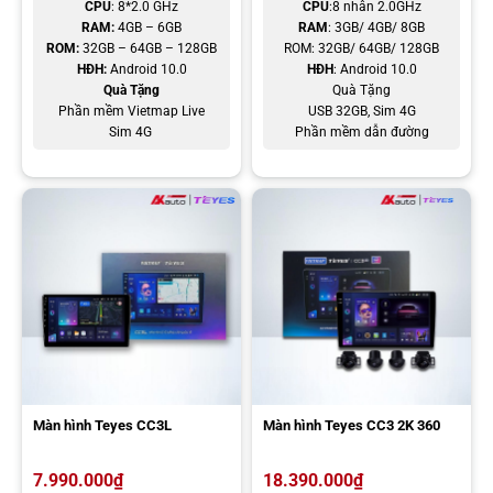
CPU
: 8*2.0 GHz
CPU
:8 nhân 2.0GHz
RAM:
4GB – 6GB
RAM
: 3GB/ 4GB/ 8GB
ROM:
32GB – 64GB – 128GB
ROM: 32GB/ 64GB/ 128GB
HĐH:
Android 10.0
HĐH
: Android 10.0
Quà Tặng
Quà Tặng
Đội ngũ chuyên viên chúng em sẽ liên hệ cho anh/chị ngay ạ!
Phần mềm Vietmap Live
USB 32GB, Sim 4G
Sim 4G
Phần mềm dẫn đường
Top các dòng màn hình Android ô tô Suzuki Ertiga tốt
nhất hiện nay
Màn hình Teyes CC3L
Màn hình Teyes CC3 2K 360
Với Suzuki Ertiga, chủ xe có rất nhiều lựa chọn như màn hình Teyes,
Zestech hay Bravigo. Đây đều là những dòng sản phẩm được anh
7.990.000
₫
18.390.000
₫
em chủ xe đánh giá cao và tin dùng nhờ có khả năng tương thích