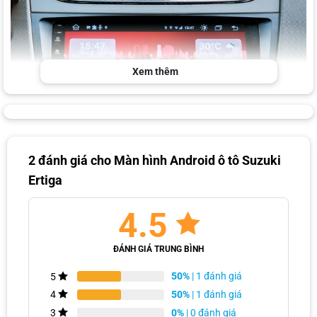
Xem thêm
2 đánh giá cho
Màn hình Android ô tô Suzuki
Ertiga
Nâng cấp màn hình Android ô tô Suzuki Ertiga
4.5
Lắp màn hình Android ô tô Suzuki Ertiga mang lại
nhiều lợi ích vượt trội
ĐÁNH GIÁ TRUNG BÌNH
Lắp màn hình Android ô tô Suzuki Ertiga sẽ mang lại nhiều giá trị
50%
| 1 đánh giá
5
thiết thực trong quá trình lái xe hằng ngày của bạn:
50%
| 1 đánh giá
4
Màn hình chính hãng bền bỉ, hoạt động ổn định, ít phát sinh lỗi và
0%
| 0 đánh giá
3