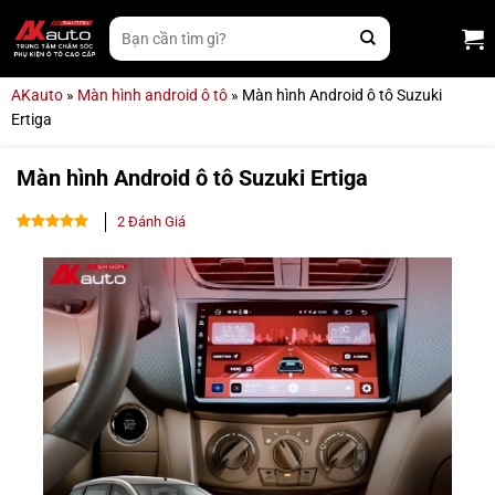
Bỏ
Tìm
qua
kiếm:
nội
dung
AKauto
»
Màn hình android ô tô
»
Màn hình Android ô tô Suzuki
Ertiga
Màn hình Android ô tô Suzuki Ertiga
2
Đánh Giá
4.50
2
trên
5 dựa
trên
đánh
giá