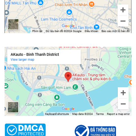
Không chỉ 1 mà có đến 3 bản đồ dẫn đường được tích hợp vào màn
hình Android cho xe Suzuki Ertiga bao gồm Vietmap Live, Google
Maps và Navitel. Chủ xe có thể tìm điểm đến và tuyến đường di
chuyển chính xác, có thể xem được các nút giao thông đang ùn tắc
để tránh kẹt xe. Ngoài ra, với những phần mềm dẫn đường chuyên
dụng như Vietmap Live, bạn còn được cảnh báo tốc độ giới hạn,
biển báo giao thông, giúp chủ xe lái xe an toàn và đúng luật hơn.
Chi nhánh Bình Thạnh