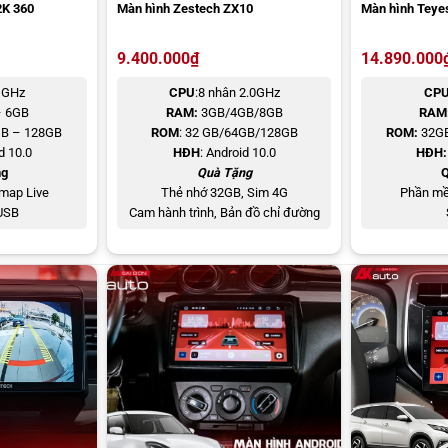
o hình ảnh sống động, chân thực.
2K 360
Màn hình Zestech ZX10
Màn hình Teye
9.400.000
₫
14.890.000
0 GHz
CPU
:8 nhân 2.0GHz
CP
– 6GB
RAM:
3GB/4GB/8GB
RAM
GB – 128GB
ROM
: 32 GB/64GB/128GB
ROM:
32GB
d 10.0
HĐH
: Android 10.0
HĐH:
ng
Quà Tặng
Q
map Live
Thẻ nhớ 32GB, Sim 4G
Phần mề
USB
Cam hành trình, Bản đồ chỉ đường