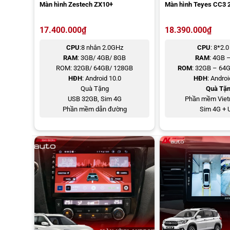
trải nghiệm mượt mà, nhạy bén cùng độ phân giải sắc nét, ch
Màn hình Zestech ZX10+
Màn hình Teyes CC3 
Tăng thẩm mỹ cho khoang xe
17.400.000
₫
18.390.000
₫
CPU
:8 nhân 2.0GHz
CPU
: 8*2.
RAM
: 3GB/ 4GB/ 8GB
RAM
: 4GB 
ROM: 32GB/ 64GB/ 128GB
ROM
: 32GB – 64
HĐH
: Android 10.0
HĐH
: Androi
Quà Tặng
Quà Tặ
USB 32GB, Sim 4G
Phần mềm Viet
Phần mềm dẫn đường
Sim 4G + 