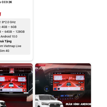
s CC3 2K
₫
U
: 8*2.0 GHz
:
4GB – 6GB
 – 64GB – 128GB
Android 10.0
uà Tặng
m Vietmap Live
Sim 4G