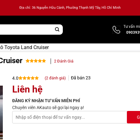
Địa chỉ: 36 Nguyễn Hữu Cảnh, Phường Thạnh Mỹ Tây, Hồ Chí Minh
Tư vấn mi
090393
tô Toyota Land Cruiser
Cruiser
2
Đánh Giá
4.00
2
trên
5 dựa
Đã bán
23
(
2
đánh giá)
4.0
trên
đánh
giá
4.0
2
trên
Liên hệ
5 dựa
trên
đánh
ĐĂNG KÝ NHẬN TƯ VẤN MIỄN PHÍ
giá
Chuyên viên AKauto sẽ gọi lại ngay ạ!