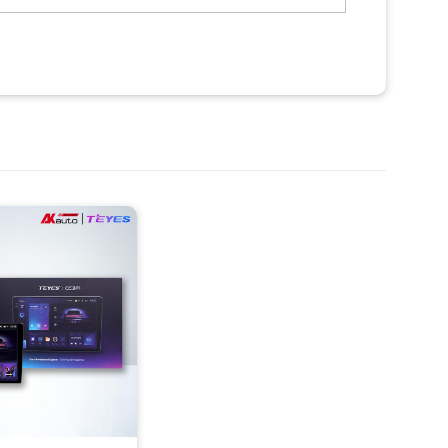
xe. Màn hình cảm ứng điện dung đa điểm toàn phần, mang lại