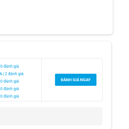
hân xe nên nghĩ đến việc độ màn hình ô tô cho chiếc Toyota
 0 đánh giá
%
| 2 đánh giá
ĐÁNH GIÁ NGAY
 0 đánh giá
 0 đánh giá
 0 đánh giá
n toàn khi lái xe.