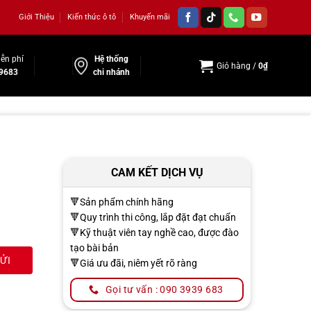
Giới Thiệu
Kiến thức ô tô
Khuyến mãi
ễn phí
Hệ thống
Giỏ hàng /
0
₫
9683
chi nhánh
CAM KẾT DỊCH VỤ
🔻Sản phẩm chính hãng
🔻Quy trình thi công, lắp đặt đạt chuẩn
🔻Kỹ thuật viên tay nghề cao, được đào
tạo bài bản
🔻Giá ưu đãi, niêm yết rõ ràng
Gọi tư vấn : 090 3939 683