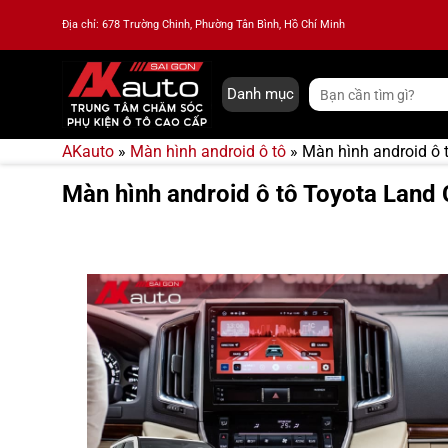
Bỏ
Địa chỉ: 678 Trường Chinh, Phường Tân Bình, Hồ Chí Minh
qua
nội
dung
Tìm
Danh mục
kiếm:
AKauto
»
Màn hình android ô tô
»
Màn hình android ô 
Màn hình android ô tô Toyota Land 