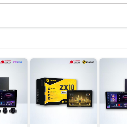
Màn hình android ô tô Land Cruiser có thiết kế sang trọng
ừ 9 đến 13.6 inch, mang đến điểm nhấn ấn tượng cho không gian nội thất 