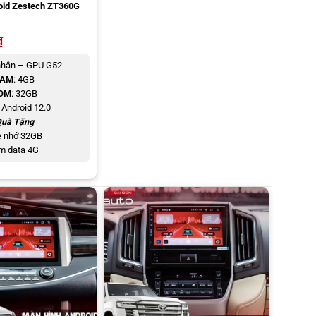
oid Zestech ZT360G
₫
 nhân – GPU G52
RAM
: 4GB
OM
: 32GB
: Android 12.0
uà Tặng
 nhớ 32GB
m data 4G
ện các thao tác mà không phải rời tay khỏi vô-lăng, mà chỉ ấn
 di chuyển.