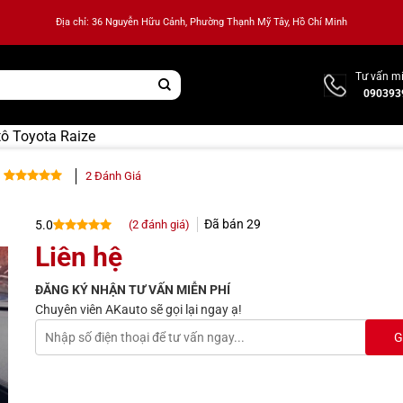
Địa chỉ: 36 Nguyễn Hữu Cảnh, Phường Thạnh Mỹ Tây, Hồ Chí Minh
Tư vấn mi
090393
tô Toyota Raize
2
Đánh Giá
5.00
2
trên 5
dựa trên
Đã bán
29
(
2
đánh giá)
5.0
đánh giá
5.0
2
trên 5
Liên hệ
dựa trên
đánh giá
ĐĂNG KÝ NHẬN TƯ VẤN MIỄN PHÍ
Chuyên viên AKauto sẽ gọi lại ngay ạ!