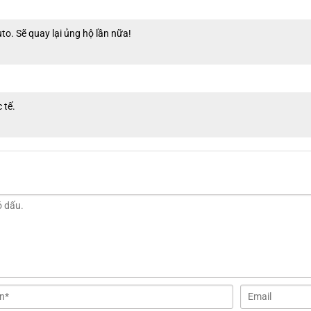
to. Sẽ quay lại ủng hộ lần nữa!
 tế.
Dẫn đường thông minh
 giải trí mà còn là trợ lý địa lý hoàn hảo. Tích hợp sẵn với các phần mề
luật tham gia giao thông. Hệ thống cảnh báo giao thông và tốc độ của Vi
nói