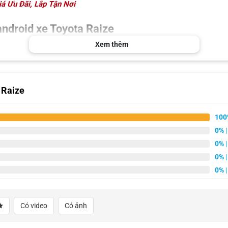
á Ưu Đãi, Lắp Tận Nơi
android xe Toyota Raize
Xem thêm
 Raize
100
0%
|
0%
|
0%
|
0%
|
Có video
Có ảnh