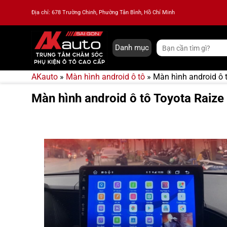
Bỏ
Địa chỉ: 678 Trường Chinh, Phường Tân Bình, Hồ Chí Minh
qua
nội
dung
Tìm
Danh mục
kiếm:
AKauto
»
Màn hình android ô tô
»
Màn hình android ô 
Màn hình android ô tô Toyota Raize