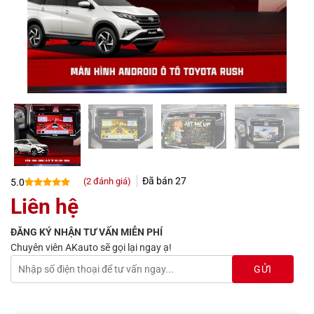
Đã bán
27
(
2
đánh giá)
5.0
5.0
2
trên 5
Liên hệ
dựa trên
đánh giá
ĐĂNG KÝ NHẬN TƯ VẤN MIỄN PHÍ
Chuyên viên AKauto sẽ gọi lại ngay ạ!