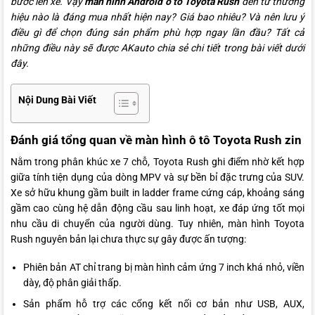
bước lên xe. Vậy
màn hình Android ô tô Toyota Rush
đến từ thương
hiệu nào là đáng mua nhất hiện nay? Giá bao nhiêu? Và nên lưu ý
điều gì để chọn đúng sản phẩm phù hợp ngay lần đầu? Tất cả
những điều này sẽ được AKauto chia sẻ chi tiết trong bài viết dưới
đây.
Nội Dung Bài Viết
Đánh giá tổng quan về màn hình ô tô Toyota Rush zin
Nằm trong phân khúc xe 7 chỗ, Toyota Rush ghi điểm nhờ kết hợp
giữa tính tiện dụng của dòng MPV và sự bền bỉ đặc trưng của SUV.
Xe sở hữu khung gầm built in ladder frame cứng cáp, khoảng sáng
gầm cao cùng hệ dẫn động cầu sau linh hoạt, xe đáp ứng tốt mọi
nhu cầu di chuyển của người dùng. Tuy nhiên, màn hình Toyota
Rush nguyên bản lại chưa thực sự gây được ấn tượng:
Phiên bản AT chỉ trang bị màn hình cảm ứng 7 inch khá nhỏ, viền
dày, độ phân giải thấp.
Sản phẩm hỗ trợ các cổng kết nối cơ bản như USB, AUX,