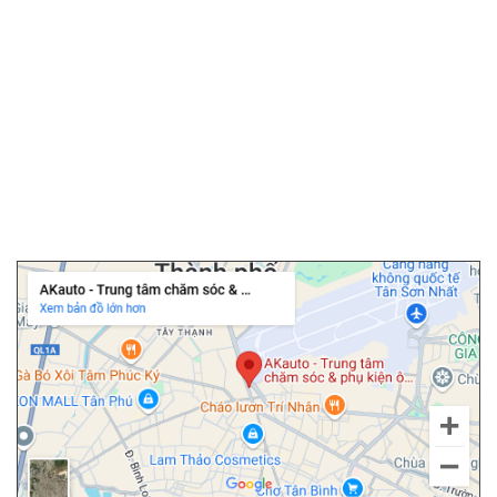
▫️
Camera 360 ô tô
▫️
Bọc ghế da ô tô
▫️
Chăm sóc ô tô
▫️
Dán PPF ô tô
▫️
Cảm biến áp suất lốp
▫️
Cửa hít ô tô
▫️
Độ cốp điện ô tô
Chi nhánh Tân Bình
Giải trí đa nền tảng trên màn hình Android Toyota Rush
Dẫn đường chính xác với bản đồ chuyên dụng có cảnh báo tốc độ
Nâng cấp màn hình Android cho xe Toyota Rush giúp anh em chủ
xe tự tin ngồi sau vô lăng nhờ sự hỗ trợ từ các bản đồ dẫn đường