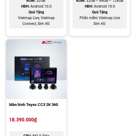
ROM:
32GB
ROM:
32GB – 64GB – 128GB
HĐH:
Android 10.0
HĐH:
Android 10.0
Quà Tặng
Quà Tặng
Vietmap Live, Vietmap
Phần mềm Vietmap Live
Connect,
Sim 4G
Sim 4G
Đội ngũ chuyên viên chúng em sẽ liên hệ cho anh/chị ngay ạ!
Màn hình Teyes CC3 2K 360
18.390.000
₫
Top các dòng màn hình Android ô tô Toyota Rush tốt
nhất
CPU
: 8*2.0 GHz