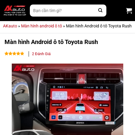
Bỏ
Tìm
qua
kiếm:
nội
dung
AKauto
»
Màn hình android ô tô
»
Màn hình Android ô tô Toyota Rush
Màn hình Android ô tô Toyota Rush
2
Đánh Giá
5.00
2
trên 5
dựa trên
đánh giá