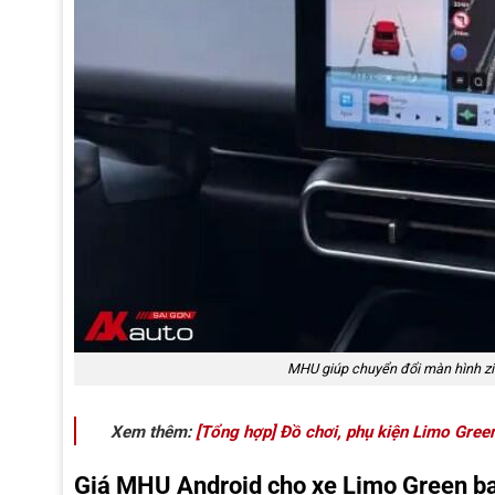
MHU giúp chuyển đổi màn hình zi
Xem thêm:
[Tổng hợp] Đồ chơi, phụ kiện Limo Gree
Giá MHU Android cho xe Limo Green b