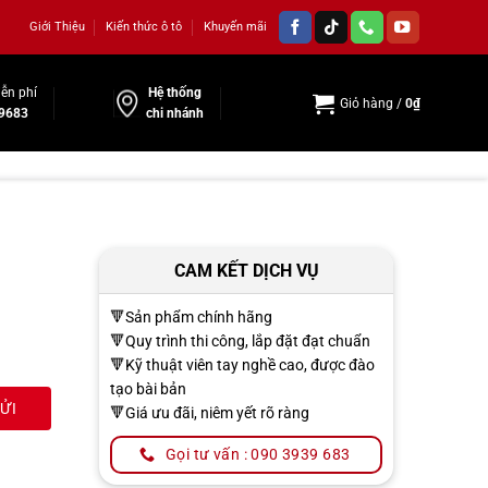
Giới Thiệu
Kiến thức ô tô
Khuyến mãi
ễn phí
Hệ thống
Giỏ hàng /
0
₫
9683
chi nhánh
CAM KẾT DỊCH VỤ
🔻Sản phẩm chính hãng
🔻Quy trình thi công, lắp đặt đạt chuẩn
🔻Kỹ thuật viên tay nghề cao, được đào
tạo bài bản
🔻Giá ưu đãi, niêm yết rõ ràng
Gọi tư vấn : 090 3939 683