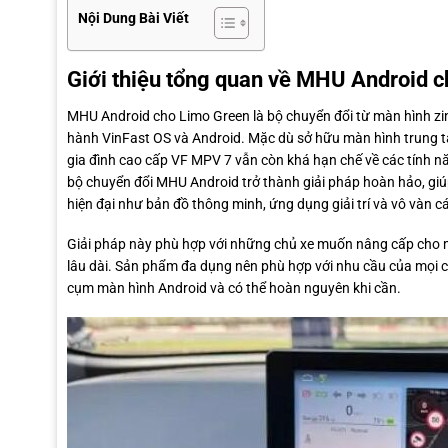
Nội Dung Bài Viết
Giới thiệu tổng quan về MHU Android 
MHU Android cho Limo Green là bộ chuyển đổi từ màn hình zin
hành VinFast OS và Android. Mặc dù sở hữu màn hình trung t
gia đình cao cấp VF MPV 7 vẫn còn khá hạn chế về các tính năng
bộ chuyển đổi MHU Android trở thành giải pháp hoàn hảo, gi
hiện đại như bản đồ thông minh, ứng dụng giải trí và vô vàn các 
Giải pháp này phù hợp với những chủ xe muốn nâng cấp cho m
lâu dài. Sản phẩm đa dụng nên phù hợp với nhu cầu của mọi ch
cụm màn hình Android và có thể hoàn nguyên khi cần.