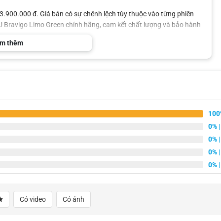
900.000 đ. Giá bán có sự chênh lệch tùy thuộc vào từng phiên
 Bravigo Limo Green chính hãng, cam kết chất lượng và bảo hành
m thêm
á bán
Bảo hành
Quà tặng
00.000đ
12 tháng
– Sim data 4G
– Vietmap Live
00.000đ
12 tháng
100
ổi tùy thời điểm mua hàng. Để biết thêm thông tin chi tiết về sản
0%
|
Kauto qua hotline
090 3939 683
.
0%
|
ĐĂNG KÝ TƯ VẤN MIỄN PHÍ
0%
|
0%
|
Đội ngũ chuyên viên chúng em sẽ liên hệ cho anh/chị ngay ạ!
Có video
Có ảnh