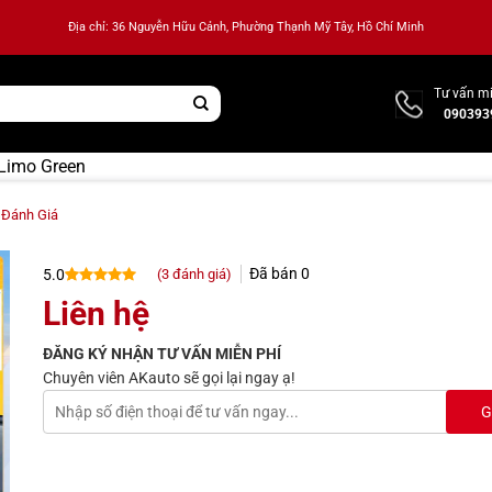
Địa chỉ: 36 Nguyễn Hữu Cảnh, Phường Thạnh Mỹ Tây, Hồ Chí Minh
Tư vấn mi
090393
Limo Green
Đánh Giá
Đã bán
0
(
3
đánh giá)
5.0
5.0
3
trên 5
Liên hệ
dựa trên
đánh giá
ĐĂNG KÝ NHẬN TƯ VẤN MIỄN PHÍ
Chuyên viên AKauto sẽ gọi lại ngay ạ!