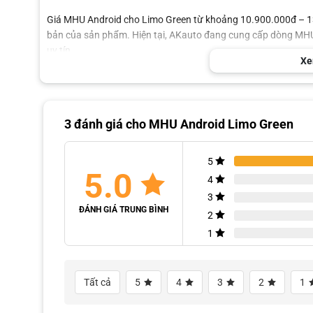
Giá MHU Android cho Limo Green từ khoảng 10.900.000đ – 13.
bản của sản phẩm. Hiện tại, AKauto đang cung cấp dòng MHU
uy tín
Xe
MHU cho Limo Green
Gi
MHU Limo Green
10.9
3 đánh giá cho
MHU Android Limo Green
MHU Limo Green 360°
13.9
5
Lưu ý: Bảng giá chỉ mang tính chất tham khảo và có thể thay đ
5.0
phẩm, giá bán, các chương trình ưu đãi hiện có, hãy liên hệ A
4
3
ĐÁNH GIÁ TRUNG BÌNH
2
1
Tất cả
5
4
3
2
1