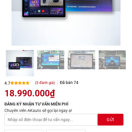
Đã bán
74
(
3
đánh giá)
4.7
4.7
3
trên 5
18.990.000
₫
dựa trên
đánh giá
ĐĂNG KÝ NHẬN TƯ VẤN MIỄN PHÍ
Chuyên viên AKauto sẽ gọi lại ngay ạ!