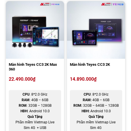
thoại di động. Thông qua ứng dụng này, chủ xe có thể lên kế hoạch
cho lộ trình di chuyển của mình trên smartphone trước khi bắt đầu.
Màn hình Teyes CC3 2K Max
Màn hình Teyes CC3 2K
360
22.490.000
₫
14.890.000
₫
CPU
: 8*2.0 GHz
CPU
: 8*2.0 GHz
RAM
: 4GB – 6GB
RAM:
4GB – 6GB
ROM
: 32GB – 128GB
ROM:
32GB – 64GB – 128GB
HĐH
: Android 10.0
HĐH:
Android 10.0
Vietmap Connect trên màn hình ô tô Teyes CC3 2K Max
Quà Tặng
Quà Tặng
Phần mềm Vietmap Live
Phần mềm Vietmap Live
Sim 4G + USB
Sim 4G
Ngoài ra, Vietmap Connect còn hỗ trợ nhiều tính năng quản lý như