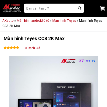
Bỏ
Tìm
qua
kiếm:
nội
dung
AKauto
»
Màn hình android ô tô
»
Màn hình T'eyes
»
Màn hình Teyes
CC3 2K Max
Màn hình Teyes CC3 2K Max
3
Đánh Giá
4.67
3
trên
5 dựa trên
đánh giá