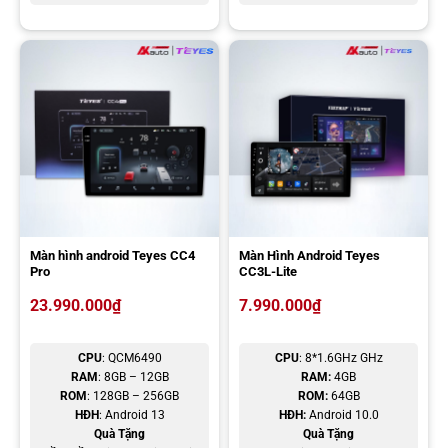
định vị xe, xem lịch sử di chuyển trong vòng 7 ngày gần đây và khả
năng chia đôi màn hình đặc biệt hữu ích cho người ngồi ở ghế sau.
Tích hợp các thiết bị ngoại vị, hỗ trợ lái xe an toàn
Màn hình android Teyes CC4
Màn Hình Android Teyes
Pro
CC3L-Lite
23.990.000
₫
7.990.000
₫
CPU
: QCM6490
CPU
: 8*1.6GHz GHz
RAM
: 8GB – 12GB
RAM:
4GB
ROM
: 128GB – 256GB
ROM:
64GB
HĐH
: Android 13
HĐH:
Android 10.0
Màn Hình Teyes CC3 2K Max Chính Hãng tích hợp camera 360
Quà Tặng
Quà Tặng