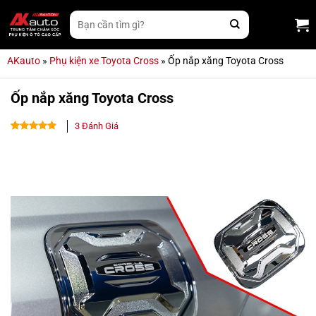
Bỏ
Tìm
qua
kiếm:
nội
dung
AKauto
»
Phụ kiện xe Toyota Cross
»
Ốp nắp xăng Toyota Cross
Ốp nắp xăng Toyota Cross
3
Đánh Giá
5.00
3
trên 5
dựa trên
đánh giá