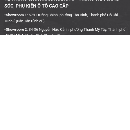
SÓC, PHỤ KIỆN Ô TÔ CAO CẤP
▫️Showroom 1:
678 Trường Chinh, phường Tân Bình, Thành phố Hồ Chí
Minh (Quận Tân Bình cũ)
▫️Showroom 2:
34-36 Nguyễn Hữu Cảnh, phường Thạnh Mỹ Tây, Thành phố
Hồ Chí Minh (Quận Bình Thạnh cũ)
▫️Hotline:
090 3939 683
CÔNG TY TNHH TMDV KINH DOANH PHỤ TÙNG Ô TÔ
ANH KHÔI
▫️
Trụ Sở:
27J5 Đường DN12, Khu Phố 4, Khu dân cư An Sương, Phường
Tân Hưng Thuận, Quận 12, Thành phố Hồ Chí Minh
▫️MST:
0315458241
▫️Ngày cấp:
04/01/2019
▫️Nơi cấp:
Sở Kế Hoạch & Đầu Tư TP. Hồ Chí Minh
▫️Gmail:
akauto.com.vn@gmail.com
THÔNG TIN HỢP TÁC
▫️
Định hướng kinh doanh