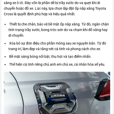
xăng xe ô tô. Đây vốn là phần dễ bị trầy xước do va quẹt khi di
chuyển hoặc đỗ xe. Lúc này, lựa chọn lắp đặt ốp nắp xăng Toyota
Cross là quyết định phù hợp và hiệu quả nhất.
Thiết bị che chắn, bảo vệ bề mặt ốp nắp xăng. Từ đó, ngăn chặn
tình trạng trầy xước, bong tróc sơn do va chạm khi đổ xăng hay
di chuyển.
Xóa bỏ sự đơn điệu cho phần mông sau xe nguyên bản. Từ đó
trang trí, làm đẹp và tăng nét cá tính và phong cách cho xe.
Bề mặt sáng bóng nổi bật, thu hút và tạo điểm nhấn.
Thể hiện cá tính riêng chủ anh em chủ xe, cá nhân hóa xế yêu.