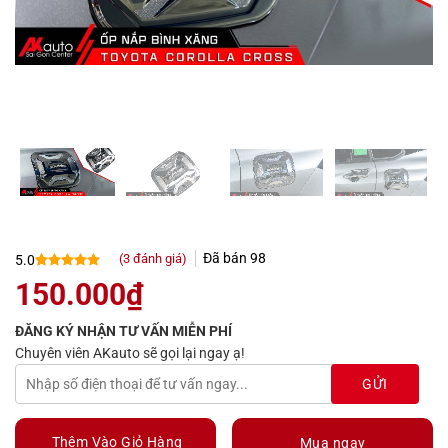
Đã bán
98
(
3
đánh giá)
5.0
5.0
3
trên 5
150.000
₫
dựa trên
đánh giá
ĐĂNG KÝ NHẬN TƯ VẤN MIỄN PHÍ
Chuyên viên AKauto sẽ gọi lại ngay ạ!
Thêm Vào Giỏ Hàng
Mua ngay