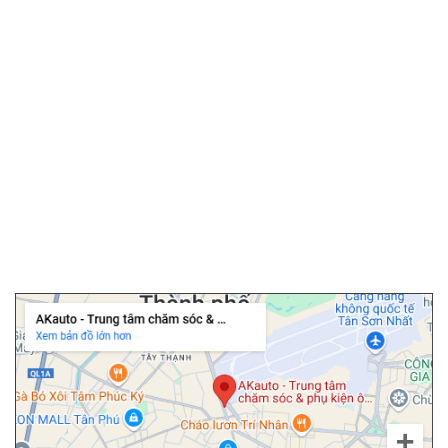
▫️
Phim cách nhiệt ô tô
▫️
Camera hành trình
▫️
Camera 360 ô tô
▫️
Bọc ghế da ô tô
▫️
Chăm sóc ô tô
▫️
Dán PPF ô tô
▫️
Cảm biến áp suất lốp
▫️
Cửa hít ô tô
▫️
Độ cốp điện ô tô
Chi nhánh Tân Bình