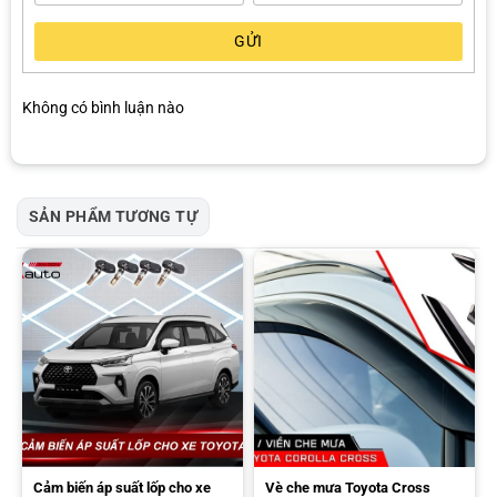
Lắp đặt:
Cố định bằng keo dán 3M tích hợp sẵn.
GỬI
Giá ốp nắp xăng Toyota Cross
Không có bình luận nào
SẢN PHẨM TƯƠNG TỰ
Sản phẩm phụ kiện ốp nắp xăng Corolla Cross chính hãng tại AKauto
Giá ốp nắp xăng Toyota Cross đang được phân phối tại AKauto
giá: 150.000 vnđ
Cảm biến áp suất lốp cho xe
Vè che mưa Toyota Cross