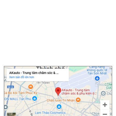
▫️
Camera 360 ô tô
▫️
Bọc ghế da ô tô
▫️
Chăm sóc ô tô
▫️
Dán PPF ô tô
▫️
Cảm biến áp suất lốp
▫️
Cửa hít ô tô
▫️
Độ cốp điện ô tô
Chi nhánh Tân Bình