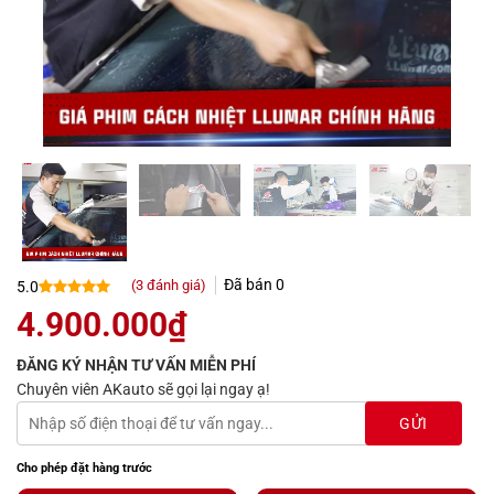
Đã bán
0
(
3
đánh giá)
5.0
5.0
3
trên 5
4.900.000
₫
dựa trên
đánh giá
ĐĂNG KÝ NHẬN TƯ VẤN MIỄN PHÍ
Chuyên viên AKauto sẽ gọi lại ngay ạ!
Cho phép đặt hàng trước