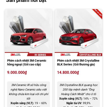
Sản phẩm nổi bật
AIR 80 và nhiều mã sườn khác nhau. Giúp cân bằng giữa hiệu quả
cách nhiệt, tính thẩm mỹ và nhu cầu thực tế của khách hàng.
Tỉ lệ
Cản tia
Cản tia
Mã
Tỉ lệ phản
truyền
UV
hồng ngoại
phim
gương (VLR)
sáng (VLT)
(UVR)
(IRR)
AIR
63%
99%
70%
8%
65
AIR
78%
99%
84%
8%
80
ATR
Phim cách nhiệt 3M Ceramic
Phim cách nhiệt 3M Crystalline
7%
99%
64%
12%
05ST
hồng ngoại (Gói cao cấp)
BLK Series (Gói thương gia)
ATR
9.000.000
₫
14.800.000
₫
19%
99%
59%
12%
18ST
ATN
3M Ceramic IR sở hữu công
3M Crystalline BLK quang học
35%
99%
55%
22%
35
nghệ Nano Ceramic siêu việt
200 lớp mệnh danh “Ông
không chứa kim loại với chi phí
Hoàng Cách Nhiệt” cho ô tô
ATN
tốt
Xuyên sáng (VLT)
: 14% – 72%
22%
99%
60%
25%
20
Xuyên sáng (VLT)
: 19 – 60%
Ngăn tia UV
: 99,9%