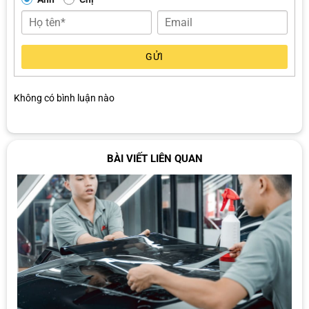
chặt chẽ giúp ngăn cản đến 99% nhiệt lượng, đồng thời vẫn đảm
bảo tín hiệu GPS, radio hay điện thoại hoạt động ổn định. Đây là
dòng phim lý tưởng cho những khách hàng muốn cách nhiệt hiệu
quả mà vẫn giữ trải nghiệm tiện ích trong xe.
GỬI
Hiện nay, dòng phim The Exclusive đang cung cấp 2 gói phim: Gói
LLumar X và gói LLumar 70.
Không có bình luận nào
Gói LLumar X:
Siêu phẩm độc quyền tích hợp công nghệ Hybrid
Matrix, ngăn chặn 99% tia UV và 97% tia IR. Màu phim sang trọng,
trong suốt, giữ trọn tầm nhìn và mang đến khí chất đẳng cấp.
BÀI VIẾT LIÊN QUAN
Tỉ lệ
Cản tia
Cản tia
Mã
Tỉ lệ phản
truyền
UV
hồng ngoại
phim
gương (VLR)
sáng (VLT)
(UVR)
(IRR)
X50
56%
99%
97%
7%
X30
32%
99%
96%
6%
X15
17%
99%
95%
5%