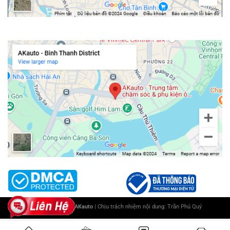
Chi nhánh Bình Thạnh
Copyright 2025 ©
AKauto
| Chịu trách nhiệm nội dung:
Trần Phú Quý