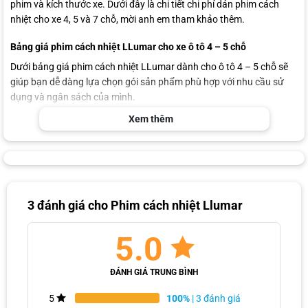
phim và kích thước xe. Dưới đây là chi tiết chi phí dán phim cách
nhiệt cho xe 4, 5 và 7 chỗ, mời anh em tham khảo thêm.
Bảng giá phim cách nhiệt LLumar cho xe ô tô 4 – 5 chỗ
Dưới bảng giá phim cách nhiệt LLumar dành cho ô tô 4 – 5 chỗ sẽ
giúp bạn dễ dàng lựa chọn gói sản phẩm phù hợp với nhu cầu sử
dụng và ngân sách của mình.
Xem thêm
Gói
Kính sườn
Kính sườn
Kính lái
Kính lưng
dán
trước
sau
Gói
AIR 80
PP 35
PP 35
PP 35
cao
2.800.000
1.400.000
1.400.000
1.500.000
cấp
3 đánh giá cho
Phim cách nhiệt Llumar
Gói
AIR 65
ATN 35
ATN 35
ATN 35
tiêu
2.400.000
1.300.000
1.300.000
1.400.00
5.0
chuẩn
Gói
AIR 75
LAN30N
LAN30N
LAN30N
ĐÁNH GIÁ TRUNG BÌNH
phổ
1.900.000
1.000.000
1.000.000
1.000.000
thông
100%
| 3 đánh giá
5