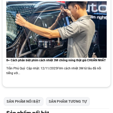
phù hợp với nhiều phân khúc và nhu cầu khác nhau: Gói đặc biệt,
gói cao cấp và gói tiêu chuẩn.
Gói Đặc Biệt – Deluxe:
Thuộc dòng The Basic nhưng mang tính
năng cao cấp nhất, dùng hoàn toàn phim Nano Ceramic. Kính lái
AIR 70 kết hợp sườn LATI 15/35 giúp khả năng chống nóng vượt
trội.
Tỉ lệ
Cản tia
Cản tia
Mã
Tỉ lệ phản
truyền
UV
hồng ngoại
phim
gương (VLR)
sáng (VLT)
(UVR)
(IRR)
8+ Cách phân biệt phim cách nhiệt 3M chống nóng thật giả CHUẨN NHẤT
AIR
70%
99%
86%
8%
Trần Phú Quý· Cập nhật: 12/11/2025Film cách nhiệt 3M từ lâu đã nổi
70
tiếng với...
LATI
30%
99%
65%
7%
35
LATI
15%
99%
65%
5%
15
SẢN PHẨM NỔI BẬT
SẢN PHẨM TƯƠNG TỰ
Gói Cao Cấp – Premium:
Đa dạng lựa chọn với phim kính lái AIR 65,