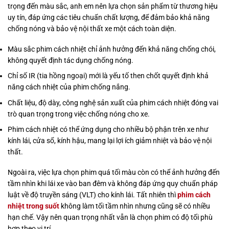
trọng đến màu sắc, anh em nên lựa chọn sản phẩm từ thương hiệu
uy tín, đáp ứng các tiêu chuẩn chất lượng, để đảm bảo khả năng
chống nóng và bảo vệ nội thất xe một cách toàn diện.
Màu sắc phim cách nhiệt chỉ ảnh hưởng đến khả năng chống chói,
không quyết định tác dụng chống nóng.
Chỉ số IR (tia hồng ngoại) mới là yếu tố then chốt quyết định khả
năng cách nhiệt của phim chống nắng.
Chất liệu, độ dày, công nghệ sản xuất của phim cách nhiệt đóng vai
trò quan trọng trong việc chống nóng cho xe.
Phim cách nhiệt có thể ứng dụng cho nhiều bộ phận trên xe như
kính lái, cửa sổ, kính hậu, mang lại lợi ích giảm nhiệt và bảo vệ nội
thất.
Ngoài ra, việc lựa chọn phim quá tối màu còn có thể ảnh hưởng đến
tầm nhìn khi lái xe vào ban đêm và không đáp ứng quy chuẩn pháp
luật về độ truyền sáng (VLT) cho kính lái. Tất nhiên thì
phim cách
nhiệt trong suốt
không làm tối tầm nhìn nhưng cũng sẽ có nhiều
hạn chế. Vậy nên quan trọng nhất vẫn là chọn phim có độ tối phù
hợp theo vị trí.