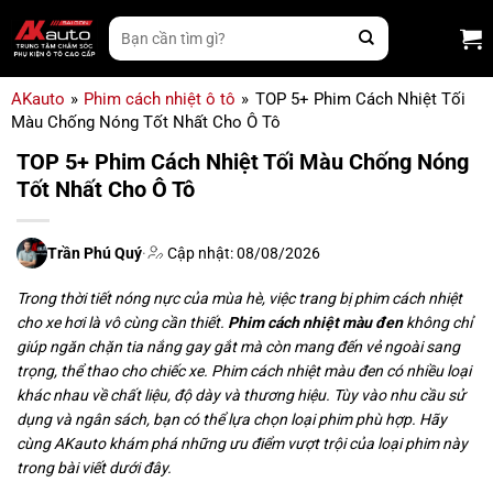
Bỏ
Tìm
qua
kiếm:
nội
dung
AKauto
»
Phim cách nhiệt ô tô
»
TOP 5+ Phim Cách Nhiệt Tối
Màu Chống Nóng Tốt Nhất Cho Ô Tô
TOP 5+ Phim Cách Nhiệt Tối Màu Chống Nóng
Tốt Nhất Cho Ô Tô
Trần Phú Quý
·
Cập nhật: 08/08/2026
Trong thời tiết nóng nực của mùa hè, việc trang bị phim cách nhiệt
cho xe hơi là vô cùng cần thiết.
Phim cách nhiệt màu đen
không chỉ
giúp ngăn chặn tia nắng gay gắt mà còn mang đến vẻ ngoài sang
trọng, thể thao cho chiếc xe. Phim cách nhiệt màu đen có nhiều loại
khác nhau về chất liệu, độ dày và thương hiệu. Tùy vào nhu cầu sử
dụng và ngân sách, bạn có thể lựa chọn loại phim phù hợp. Hãy
cùng AKauto khám phá những ưu điểm vượt trội của loại phim này
trong bài viết dưới đây.