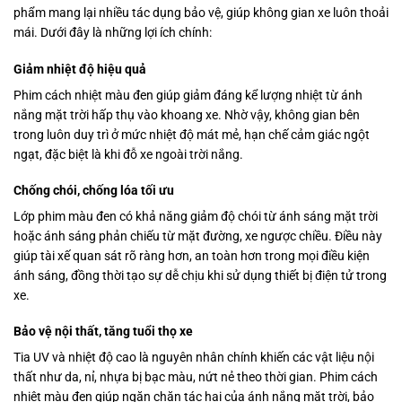
phẩm mang lại nhiều tác dụng bảo vệ, giúp không gian xe luôn thoải
mái. Dưới đây là những lợi ích chính:
Giảm nhiệt độ hiệu quả
Phim cách nhiệt màu đen giúp giảm đáng kể lượng nhiệt từ ánh
nắng mặt trời hấp thụ vào khoang xe. Nhờ vậy, không gian bên
trong luôn duy trì ở mức nhiệt độ mát mẻ, hạn chế cảm giác ngột
ngạt, đặc biệt là khi đỗ xe ngoài trời nắng.
Chống chói, chống lóa tối ưu
Lớp phim màu đen có khả năng giảm độ chói từ ánh sáng mặt trời
hoặc ánh sáng phản chiếu từ mặt đường, xe ngược chiều. Điều này
giúp tài xế quan sát rõ ràng hơn, an toàn hơn trong mọi điều kiện
ánh sáng, đồng thời tạo sự dễ chịu khi sử dụng thiết bị điện tử trong
xe.
Bảo vệ nội thất, tăng tuổi thọ xe
Tia UV và nhiệt độ cao là nguyên nhân chính khiến các vật liệu nội
thất như da, nỉ, nhựa bị bạc màu, nứt nẻ theo thời gian. Phim cách
nhiệt màu đen giúp ngăn chặn tác hại của ánh nắng mặt trời, bảo