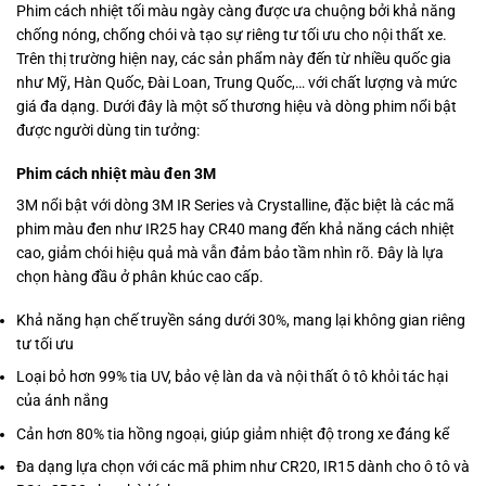
Phim cách nhiệt tối màu ngày càng được ưa chuộng bởi khả năng
chống nóng, chống chói và tạo sự riêng tư tối ưu cho nội thất xe.
Trên thị trường hiện nay, các sản phẩm này đến từ nhiều quốc gia
như Mỹ, Hàn Quốc, Đài Loan, Trung Quốc,… với chất lượng và mức
giá đa dạng. Dưới đây là một số thương hiệu và dòng phim nổi bật
được người dùng tin tưởng:
Phim cách nhiệt màu đen 3M
3M nổi bật với dòng 3M IR Series và Crystalline, đặc biệt là các mã
phim màu đen như IR25 hay CR40 mang đến khả năng cách nhiệt
cao, giảm chói hiệu quả mà vẫn đảm bảo tầm nhìn rõ. Đây là lựa
chọn hàng đầu ở phân khúc cao cấp.
Khả năng hạn chế truyền sáng dưới 30%, mang lại không gian riêng
tư tối ưu
Loại bỏ hơn 99% tia UV, bảo vệ làn da và nội thất ô tô khỏi tác hại
của ánh nắng
Cản hơn 80% tia hồng ngoại, giúp giảm nhiệt độ trong xe đáng kể
Đa dạng lựa chọn với các mã phim như CR20, IR15 dành cho ô tô và