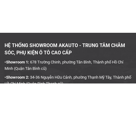
HỆ THỐNG SHOWROOM AKAUTO - TRUNG TÂM CHĂM
SÓC, PHỤ KIỆN Ô TÔ CAO CẤP
▫️Showroom 1:
678 Trường Chinh, phường Tân Bình, Thành phố Hồ Chí
Minh (Quận Tân Bình cũ)
▫️Showroom 2:
34-36 Nguyễn Hữu Cảnh, phường Thạnh Mỹ Tây, Thành phố
Hồ Chí Minh (Quận Bình Thạnh cũ)
▫️Hotline:
090 3939 683
CÔNG TY TNHH TMDV KINH DOANH PHỤ TÙNG Ô TÔ
ANH KHÔI
▫️
Trụ Sở:
27J5 Đường DN12, Khu Phố 4, Khu dân cư An Sương, Phường
Tân Hưng Thuận, Quận 12, Thành phố Hồ Chí Minh
▫️MST:
0315458241