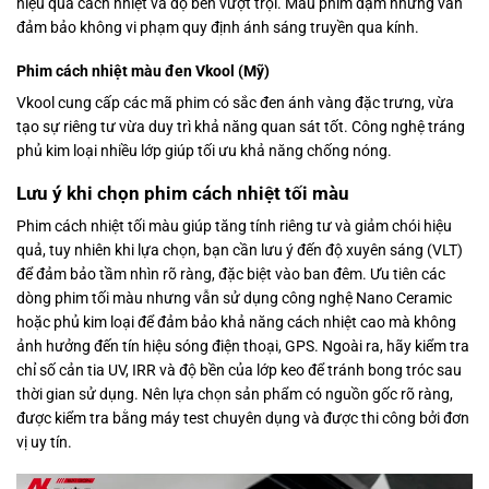
hiệu quả cách nhiệt và độ bền vượt trội. Màu phim đậm nhưng vẫn
đảm bảo không vi phạm quy định ánh sáng truyền qua kính.
Phim cách nhiệt màu đen Vkool (Mỹ)
Vkool cung cấp các mã phim có sắc đen ánh vàng đặc trưng, vừa
tạo sự riêng tư vừa duy trì khả năng quan sát tốt. Công nghệ tráng
phủ kim loại nhiều lớp giúp tối ưu khả năng chống nóng.
Lưu ý khi chọn phim cách nhiệt tối màu
Phim cách nhiệt tối màu giúp tăng tính riêng tư và giảm chói hiệu
quả, tuy nhiên khi lựa chọn, bạn cần lưu ý đến độ xuyên sáng (VLT)
để đảm bảo tầm nhìn rõ ràng, đặc biệt vào ban đêm. Ưu tiên các
dòng phim tối màu nhưng vẫn sử dụng công nghệ Nano Ceramic
hoặc phủ kim loại để đảm bảo khả năng cách nhiệt cao mà không
ảnh hưởng đến tín hiệu sóng điện thoại, GPS. Ngoài ra, hãy kiểm tra
chỉ số cản tia UV, IRR và độ bền của lớp keo để tránh bong tróc sau
thời gian sử dụng. Nên lựa chọn sản phẩm có nguồn gốc rõ ràng,
được kiểm tra bằng máy test chuyên dụng và được thi công bởi đơn
vị uy tín.