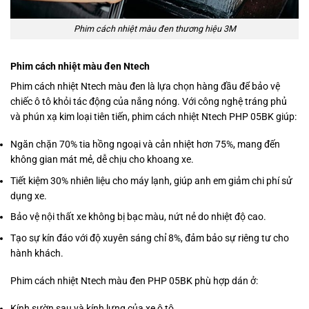
Phim cách nhiệt màu đen thương hiệu 3M
Phim cách nhiệt màu đen Ntech
Phim cách nhiệt Ntech màu đen là lựa chọn hàng đầu để bảo vệ
chiếc ô tô khỏi tác động của nắng nóng. Với công nghệ tráng phủ
và phún xạ kim loại tiên tiến, phim cách nhiệt Ntech PHP 05BK giúp:
Ngăn chặn 70% tia hồng ngoại và cản nhiệt hơn 75%, mang đến
không gian mát mẻ, dễ chịu cho khoang xe.
Tiết kiệm 30% nhiên liệu cho máy lạnh, giúp anh em giảm chi phí sử
dụng xe.
Bảo vệ nội thất xe không bị bạc màu, nứt nẻ do nhiệt độ cao.
Tạo sự kín đáo với độ xuyên sáng chỉ 8%, đảm bảo sự riêng tư cho
hành khách.
Phim cách nhiệt Ntech màu đen PHP 05BK phù hợp dán ở:
Kính sườn sau và kính lưng của xe ô tô