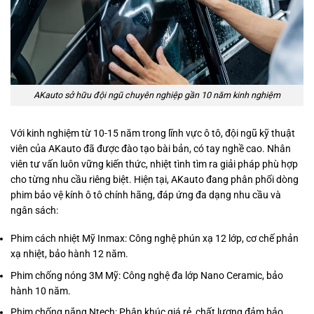
AKauto sở hữu đội ngũ chuyên nghiệp gần 10 năm kinh nghiệm
Với kinh nghiệm từ 10-15 năm trong lĩnh vực ô tô, đội ngũ kỹ thuật
viên của AKauto đã được đào tạo bài bản, có tay nghề cao. Nhân
viên tư vấn luôn vững kiến thức, nhiệt tình tìm ra giải pháp phù hợp
cho từng nhu cầu riêng biệt. Hiện tại, AKauto đang phân phối dòng
phim bảo vệ kính ô tô chính hãng, đáp ứng đa dạng nhu cầu và
ngân sách:
Phim cách nhiệt Mỹ Inmax: Công nghệ phún xạ 12 lớp, cơ chế phản
xạ nhiệt, bảo hành 12 năm.
Phim chống nóng 3M Mỹ: Công nghệ đa lớp Nano Ceramic, bảo
hành 10 năm.
Phim chống nắng Ntech: Phân khúc giá rẻ, chất lượng đảm bảo.