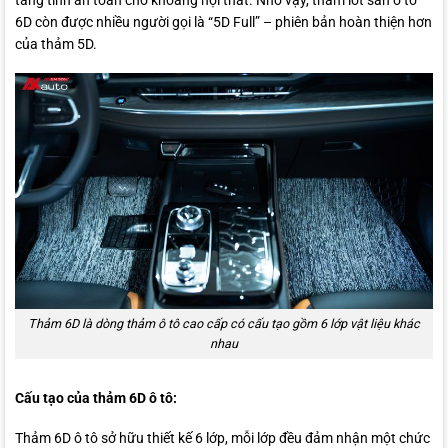
tăng tính an toàn cho khoang nội thất. Nhờ vậy, thảm lót sàn ô tô
6D còn được nhiều người gọi là “5D Full” – phiên bản hoàn thiện hơn
của thảm 5D.
Thảm 6D là dòng thảm ô tô cao cấp có cấu tạo gồm 6 lớp vật liệu khác
nhau
Cấu tạo của thảm 6D ô tô:
Thảm 6D ô tô sở hữu thiết kế 6 lớp, mỗi lớp đều đảm nhận một chức