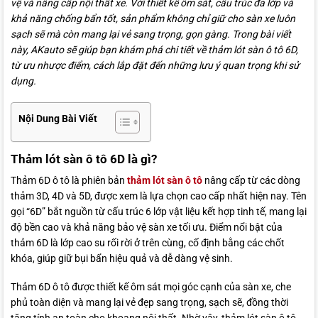
vệ và nâng cấp nội thất xe. Với thiết kế ôm sát, cấu trúc đa lớp và
khả năng chống bẩn tốt, sản phẩm không chỉ giữ cho sàn xe luôn
sạch sẽ mà còn mang lại vẻ sang trọng, gọn gàng. Trong bài viết
này, AKauto sẽ giúp bạn khám phá chi tiết về thảm lót sàn ô tô 6D,
từ ưu nhược điểm, cách lắp đặt đến những lưu ý quan trọng khi sử
dụng.
Nội Dung Bài Viết
Thảm lót sàn ô tô 6D là gì?
Thảm 6D ô tô là phiên bản
thảm lót sàn ô tô
nâng cấp từ các dòng
thảm 3D, 4D và 5D, được xem là lựa chọn cao cấp nhất hiện nay. Tên
gọi “6D” bắt nguồn từ cấu trúc 6 lớp vật liệu kết hợp tinh tế, mang lại
độ bền cao và khả năng bảo vệ sàn xe tối ưu. Điểm nổi bật của
thảm 6D là lớp cao su rối rời ở trên cùng, cố định bằng các chốt
khóa, giúp giữ bụi bẩn hiệu quả và dễ dàng vệ sinh.
Thảm 6D ô tô được thiết kế ôm sát mọi góc cạnh của sàn xe, che
phủ toàn diện và mang lại vẻ đẹp sang trọng, sạch sẽ, đồng thời