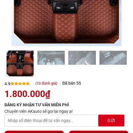
Đã bán
55
(
10
đánh giá)
4.9
4.9
10
trên 5
1.800.000
₫
dựa trên
đánh giá
ĐĂNG KÝ NHẬN TƯ VẤN MIỄN PHÍ
Chuyên viên AKauto sẽ gọi lại ngay ạ!