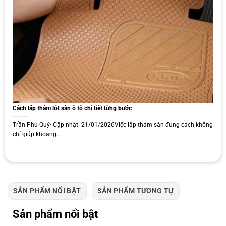
điều kiện nhiệt độ cao (60-70 độ), các thành phần hóa học trong
thảm có thể biến đổi, gây ra mùi hôi và nguy cơ cháy nổ.
Khó vệ sinh hoàn toàn:
Mặc dù lớp cao su rối có thể tháo rời để
vệ sinh, nhưng cấu trúc 6 lớp vẫn khiến việc vệ sinh toàn bộ thảm
trở nên khó khăn. Bụi bẩn có thể bám sâu vào các lớp bên trong,
dẫn đến khó dọn dẹp và nguy cơ ẩm mốc.
Dễ bị bám bẩn và lâu khô:
Lớp cao su rối trên cùng dễ bị bám
bẩn và khi có chất lỏng đổ xuống, nó sẽ nhanh chóng lan ra
nhiều vị trí khác, gây khó khăn trong việc làm sạch và làm khô
Cách lắp thảm lót sàn ô tô chi tiết từng bước
thảm.
Trần Phú Quý· Cập nhật: 21/01/2026Việc lắp thảm sàn đúng cách không
chỉ giúp khoang...
SẢN PHẨM NỔI BẬT
SẢN PHẨM TƯƠNG TỰ
Sản phẩm nổi bật