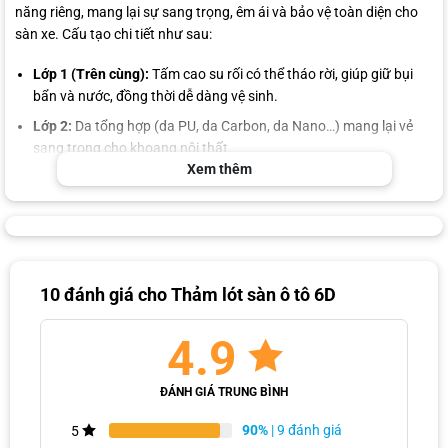
năng riêng, mang lại sự sang trọng, êm ái và bảo vệ toàn diện cho
sàn xe. Cấu tạo chi tiết như sau:
Lớp 1 (Trên cùng):
Tấm cao su rối có thể tháo rời, giúp giữ bụi
bẩn và nước, đồng thời dễ dàng vệ sinh.
Lớp 2:
Da tổng hợp (da PU, da Carbon, da Nano…) mang lại vẻ
sang trọng cho khoang nội thất.
Xem thêm
Lớp 3:
Lớp mút xốp EVA tạo độ êm ái và đàn hồi khi sử dụng.
Lớp 4:
Lớp đệm đúc cao su tổng hợp kết nối các lớp, tăng độ bền
chắc.
Lớp 5:
Lớp xốp XPE chống ẩm, cách âm hiệu quả, bảo vệ sàn xe
khỏi hơi nước và tiếng ồn.
10 đánh giá cho
Thảm lót sàn ô tô 6D
Lớp 6 (Dưới cùng):
Lớp đáy có gai chống trượt, cố định thảm
chắc chắn trên sàn xe, đảm bảo an toàn khi di chuyển.
4.9
Giá thảm lót sàn ô tô 6D bao nhiêu?
ĐÁNH GIÁ TRUNG BÌNH
Giá thảm sàn 6D hiện nay dao động từ 700.000đ đến 3.700.000đ,
tùy thuộc vào thời điểm mua, chương trình khuyến mãi, kích thước
90%
| 9 đánh giá
5