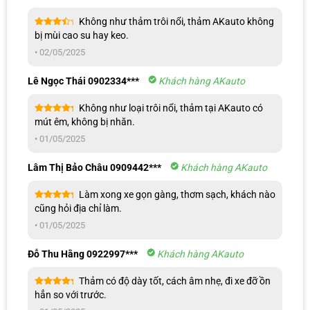
Thảm da + Rối (Mã RA)
2.900.000
3.100.000
Không như thảm trôi nổi, thảm AKauto không
Được
bị mùi cao su hay keo.
Từng phần
xếp
700.000
800.000
hạng
4
(Cốp/Lưng/Hông)
•
02/05/2025
5 sao
Full cốp
1.600.000
1.800.000
Lê Ngọc Thái 0902334***
Khách hàng AKauto
Bảng giá thảm lót sàn 6D cho xe 7 chỗ
Không như loại trôi nổi, thảm tại AKauto có
Được xếp
mút êm, không bị nhăn.
Đối với xe 7 chỗ, thảm sàn 6D được thiết kế kích thước lớn hơn và
hạng
5
5
sao
•
01/05/2025
yêu cầu gia công kỹ lưỡng hơn. Vì vậy, mức giá cũng có phần nhỉnh
hơn, chi tiết được thể hiện trong bảng dưới đây.
Lâm Thị Bảo Châu 0909442***
Khách hàng AKauto
Thảm cao
Thảm Premium (Mã
Làm xong xe gọn gàng, thơm sạch, khách nào
Phân loại
cấp
P)
Được xếp
cũng hỏi địa chỉ làm.
hạng
5
5
sao
•
01/05/2025
Thảm rối full sàn (Mã RC)
1.400.000
Thảm rối full sàn (Mã RS)
1.700.000
Đỗ Thu Hằng 0922997***
Khách hàng AKauto
Thảm rối full sàn (Mã RA)
2.000.000
Thảm có độ dày tốt, cách âm nhẹ, đi xe đỡ ồn
Được xếp
hẳn so với trước.
Thảm da – Không rối
2.200.000
2.400.000
hạng
5
5
sao