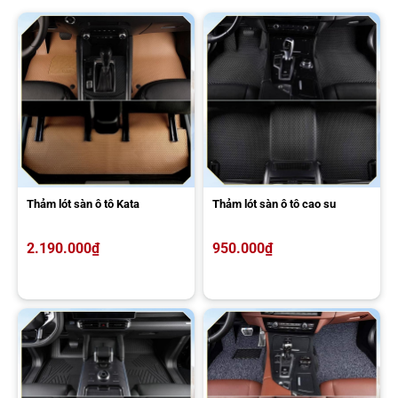
Nhược điểm của thảm 6D
So sánh thảm 6D ô tô với các loại thảm lót sàn khác
Để giúp bạn có cái nhìn rõ ràng hơn trước khi lựa chọn, phần dưới
đây sẽ so sánh thảm lót sàn 6D với các loại thảm khác dựa trên
những tiêu chí sử dụng thực tế.
Thảm lót sàn ô tô Kata
Thảm lót sàn ô tô cao su
Thảm
Tiêu
Thảm
Thảm
Thảm
Thảm
cao
chí
6D
5D
4D
nỉ
su
2.190.000
₫
950.000
₫
Cấu
6 lớp
Thường
tạo cơ
5 lớp
1 lớp
(Gồm
chỉ có 4
bản
(Không
duy
lớp da
lớp, thiếu
gồm
Cấu
có lớp
nhất,
và lớp
cao su
lớp sợi
tạo
cao su
mỏng,
cao su
rối, cấu
nỉ (mặt
rối trên
linh
rối trên
trúc đơn
trên)
cùng)
hoạt
cùng)
giản hơn
và lớp
đế