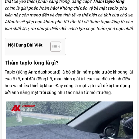
thất xế yêu thêm phần sang trọng, đẳng cấp?
Thảm taplo lông
chính là giải pháp hoàn hảo! Không chỉ bảo vệ bề mặt taplo, phụ
kiện này còn mang đến vẻ đẹp tinh tế và thể hiện cá tính của chủ xe.
AKauto sẽ giúp bạn khám phá tất tần tật về thảm taplo lông từ các
loại chất liệu, ưu nhược điểm đến cách lựa chọn thảm phù hợp nhất.
Nội Dung Bài Viết
Thảm taplo lông là gì?
Taplo (tiếng Anh: dashboard) là bộ phận nằm phía trước khoang lái
của ô tô, nơi đặt đồng hồ, màn hình giải trí, các nút điều chỉnh điều
hòa và nhiều thiết bị khác. Đây cũng là một vị trí rất dễ bị tác động
bởi ánh nắng mặt trời cũng như tác nhân từ môi trường.