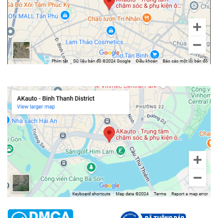
Thương hiệu uy tín và chính sách bảo hành
Thương hiệu, nhà cung cấp: Ưu tiên chọn mua từ các thương
hiệu đã có tên tuổi, hoặc những cửa hàng chuyên phụ kiện xe hơi
uy tín. Điều này giúp bạn yên tâm hơn về chất lượng cũng như
nguồn gốc xuất xứ của sản phẩm.
Chính sách đổi trả, bảo hành: Nhiều nơi cung cấp thảm taplo
Chi nhánh Bình Thạnh
lông kèm theo dịch vụ bảo hành hoặc hỗ trợ đổi trả trong một số
trường hợp. Bạn nên tìm hiểu kỹ để nhận được sự hỗ trợ tốt nhất
nếu có lỗi kỹ thuật hay vấn đề phát sinh.
Việc lựa chọn kỹ càng ngay từ đầu sẽ giúp bạn tránh được những
rắc rối không đáng có, từ việc thảm không khớp với taplo, chất
lượng lông kém đến tình trạng cắt khoét sai vị trí, ảnh hưởng đến
các chức năng của xe.
Quy trình lắp đặt thảm taplo lông
Sau khi đã chọn mua được sản phẩm ưng ý, bước tiếp theo là lắp
đặt đúng cách để đảm bảo thảm taplo lông phát huy tối đa công
năng.