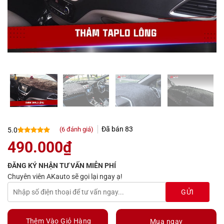
Đã bán
83
(
6
đánh giá)
5.0
5.0
6
trên 5
490.000
₫
dựa trên
đánh giá
ĐĂNG KÝ NHẬN TƯ VẤN MIỄN PHÍ
Chuyên viên AKauto sẽ gọi lại ngay ạ!
Thêm Vào Giỏ Hàng
Mua ngay