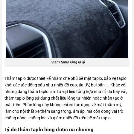
Thảm taplo lông là gì
Thảm taplo được thiết kế nhằm che phủ bề mặt taplo, bảo vệ taplo
khỏi các tác động xấu như nhiệt độ cao, tia UV, bụi bẩn,…. Khác với
những dạng thảm taplo làm từ vật liệu tổng hợp như nỉ, da hay vải,
thảm taplo lông sử dụng chất liệu lông tự nhiên hoặc nhân tạo ở
mặt trên. Phần lông này không chỉ có tác dụng về mặt thẩm mỹ,
làm cho nội thất xe thêm sang trọng, ấm áp, mà còn đóng vai trò
chống nóng, chống lóa và giảm nhiệt độ trên bề mặt taplo.
Lý do thảm taplo lông được ưa chuộng