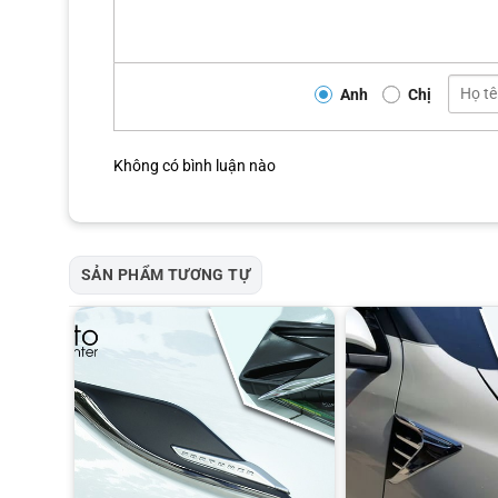
Tên sản phẩm
Anh
Chị
Chất liệu
Số lượng / Bộ
Không có bình luận nào
Xuất xứ
Thiết kế vè che mưa Fortuner
SẢN PHẨM TƯƠNG TỰ