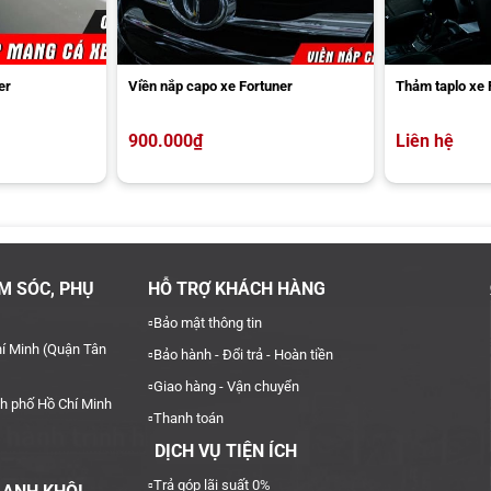
er
Viền nắp capo xe Fortuner
Thảm taplo xe 
900.000
₫
Liên hệ
Thiết kế vè che mưa của xe Fortuner
M SÓC, PHỤ
HỖ TRỢ KHÁCH HÀNG
▫️
Bảo mật thông tin
í Minh (Quận Tân
▫️
Bảo hành - Đổi trả - Hoàn tiền
▫️
Giao hàng - Vận chuyển
h phố Hồ Chí Minh
▫️
Thanh toán
DỊCH VỤ TIỆN ÍCH
▫️Trả góp lãi suất 0%