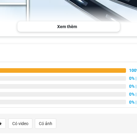
Xem thêm
Thiết kế chắc chắn, cứng cáp nhưng dẻo dai
100
0%
|
0%
|
0%
|
0%
|
Có video
Có ảnh