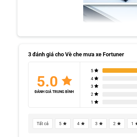
3 đánh giá cho
Vè che mưa xe Fortuner
5
5.0
4
3
ĐÁNH GIÁ TRUNG BÌNH
2
1
Tất cả
5
4
3
2
1