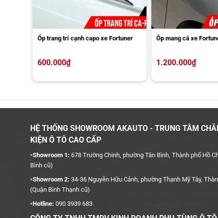
Ốp trang trí cạnh capo xe Fortuner
Ốp mang cá xe Fortun
600.000
₫
1.200.000
₫
HỆ THỐNG SHOWROOM AKAUTO - TRUNG TÂM CHĂ
KIỆN Ô TÔ CAO CẤP
▫️Showroom 1:
678 Trường Chinh, phường Tân Bình, Thành phố Hồ Ch
Bình cũ)
▫️Showroom 2:
34-36 Nguyễn Hữu Cảnh, phường Thạnh Mỹ Tây, Thàn
(Quận Bình Thạnh cũ)
▫️Hotline:
090 3939 683