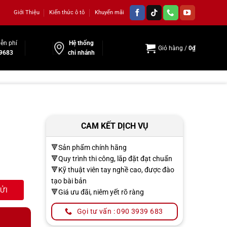
Giới Thiệu
Kiến thức ô tô
Khuyến mãi
ễn phí
Hệ thống
Giỏ hàng /
0
₫
9683
chi nhánh
CAM KẾT DỊCH VỤ
🔻Sản phẩm chính hãng
🔻Quy trình thi công, lắp đặt đạt chuẩn
🔻Kỹ thuật viên tay nghề cao, được đào
tạo bài bản
🔻Giá ưu đãi, niêm yết rõ ràng
Gọi tư vấn : 090 3939 683