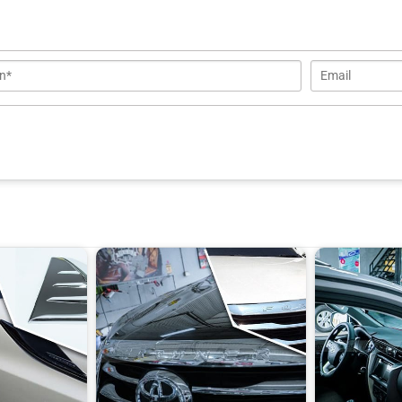
Thông Tin Chi Tiết
Vè che mưa Fortuner
Nhựa ABS cao cấp mạ Crom
4 chi tiết
Đài Loan/Thái Lan