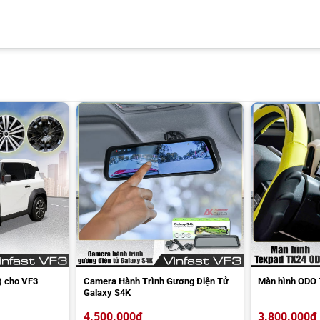
Đặt viền chân kính VF3 vào đúng vị trí đồng thời đảm bảo không có khe hở nào
hực hiện theo các bước sau:
) cho VF3
Camera Hành Trình Gương Điện Tử
Màn hình ODO 
đúng kích thước và hình dáng.
Galaxy S4K
và dầu mỡ ở khu vực sẽ dán viền.
4.500.000
₫
3.800.000
₫