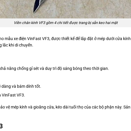
Viền chân kính VF3 gồm 4 chi tiết được trang bị sẵn keo hai mặt
ho mẫu xe điện VinFast VF3, được thiết kế để lắp đặt ở mép dưới cửa k
 lắc khi di chuyển.
khả năng chống gỉ sét và duy trì độ sáng bóng theo thời gian.
ễ dàng và bám dính tốt.
ủa VinFast VF3.
p bảo vệ mép kính và gioăng cửa, kéo dài tuổi thọ của các bộ phận này. S
3