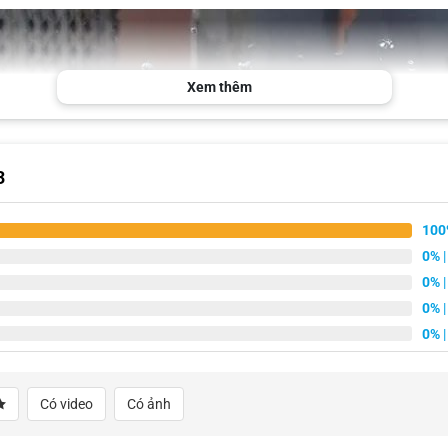
Xem thêm
3
100
0%
|
0%
|
0%
|
0%
|
Có video
Có ảnh