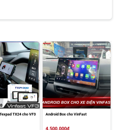
Texpad TX24 cho VF3
Android Box cho VinFast
4.500.000
₫