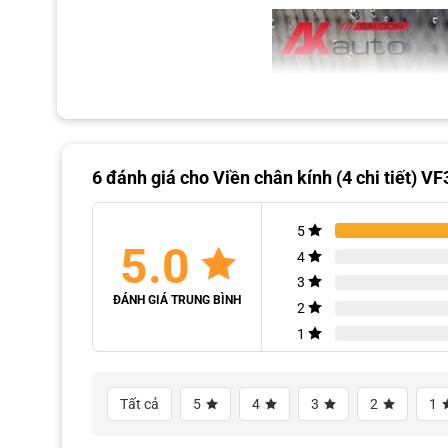
6 đánh giá cho
Viền chân kính (4 chi tiết) VF
5
5.0
4
3
ĐÁNH GIÁ TRUNG BÌNH
2
1
Tất cả
5
4
3
2
1