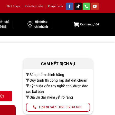
Giới Thiệu
Kiến thức ô tô
Khuyến mãi
ễn phí
Hệ thống
Giỏ hàng /
0
₫
9683
chi nhánh
CAM KẾT DỊCH VỤ
🔻Sản phẩm chính hãng
🔻Quy trình thi công, lắp đặt đạt chuẩn
🔻Kỹ thuật viên tay nghề cao, được đào
tạo bài bản
🔻Giá ưu đãi, niêm yết rõ ràng
Gọi tư vấn : 090 3939 683