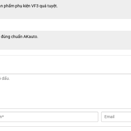
sản phẩm phụ kiện VF3 quá tuyệt.
p, đúng chuẩn AKauto.
tiết