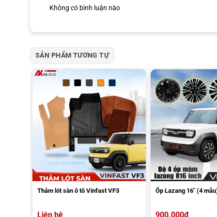
Không có bình luận nào
SẢN PHẨM TƯƠNG TỰ
Quy trình lắp đặt viền chân kính VF3 khá đơn giản và có thể t
Thảm lót sàn ô tô Vinfast VF3
Ốp Lazang 16″ (4 mẫu
Ướm thử sản phẩm: Đặt viền vào vị trí cần lắp để xác định 
Lau sạch vị trí dán: Sử dụng khăn sạch để loại bỏ bụi bẩn 
Liên hệ
900.000
₫