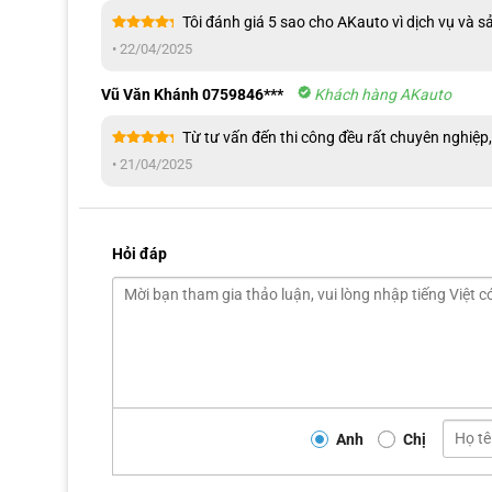
Tôi đánh giá 5 sao cho AKauto vì dịch vụ và 
Được xếp
•
22/04/2025
hạng
5
5
sao
Vũ Văn Khánh 0759846***
Khách hàng AKauto
Từ tư vấn đến thi công đều rất chuyên nghiệ
Được xếp
•
21/04/2025
hạng
5
5
sao
Hỏi đáp
Quy trình lắp bộ viền chân kính VF3 chi 
Anh
Chị