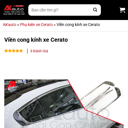
Bỏ
Tìm
qua
kiếm:
nội
dung
AKauto
»
Phụ kiện xe Cerato
»
Viền cong kính xe Cerato
Viền cong kính xe Cerato
3
Đánh Giá
5.00
3
trên 5
dựa trên
đánh giá