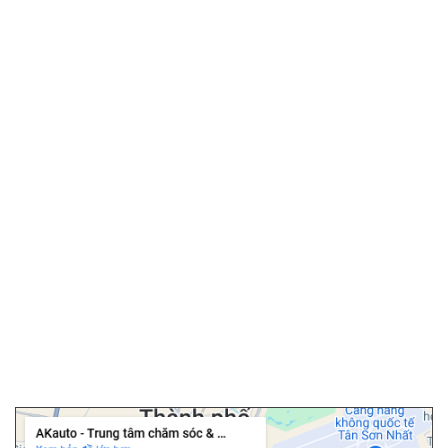
SẢN PHẨM / DỊCH VỤ
▫️
Màn hình android ô tô
▫️
Android box ô tô
▫️
Phim cách nhiệt ô tô
▫️
Camera hành trình
▫️
Camera 360 ô tô
▫️
Bọc ghế da ô tô
▫️
Chăm sóc ô tô
▫️
Dán PPF ô tô
▫️
Cảm biến áp suất lốp
▫️
Cửa hít ô tô
▫️
Độ cốp điện ô tô
Chi nhánh Tân Bình