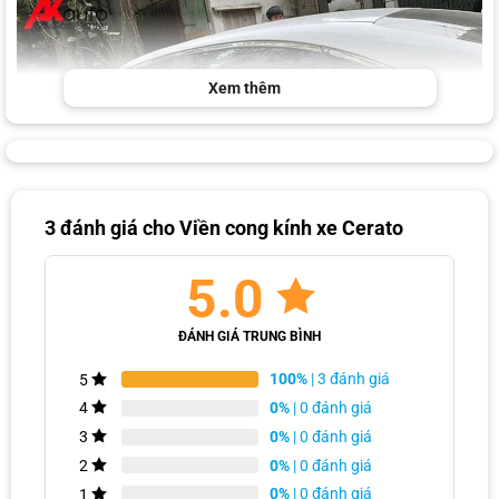
Xem thêm
3 đánh giá cho
Viền cong kính xe Cerato
AKauto hỗ trợ lắp đặt phụ kiện miễn phí cho Khách Hàng
5.0
ĐÁNH GIÁ TRUNG BÌNH
100%
| 3 đánh giá
5
0%
| 0 đánh giá
4
0%
| 0 đánh giá
3
0%
| 0 đánh giá
2
0%
| 0 đánh giá
1