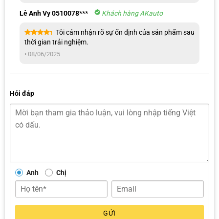
Lê Anh Vy 0510078***
Khách hàng AKauto
Tôi cảm nhận rõ sự ổn định của sản phẩm sau
Được xếp
thời gian trải nghiệm.
hạng
5
5
sao
•
08/06/2025
Hỏi đáp
Anh
Chị
GỬI