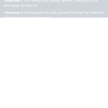
▫️Showroom 1:
678 Trường Chinh, phường Tân Bình, Thành phố Hồ Chí
Minh (Quận Tân Bình cũ)
▫️Showroom 2:
34-36 Nguyễn Hữu Cảnh, phường Thạnh Mỹ Tây, Thành phố
Hồ Chí Minh (Quận Bình Thạnh cũ)
▫️Hotline:
090 3939 683
CÔNG TY TNHH TMDV KINH DOANH PHỤ TÙNG Ô TÔ
ANH KHÔI
▫️
Trụ Sở:
27J5 Đường DN12, KP4, Khu dân cư An Sương, Phường Đông
Hưng Thuận, Tp.Hồ Chí Minh (Quận 12 cũ)
▫️MST:
0315458241
▫️Ngày cấp:
04/01/2019
▫️Nơi cấp:
Sở Kế Hoạch & Đầu Tư TP. Hồ Chí Minh
▫️Gmail:
akauto.com.vn@gmail.com
VỀ CHÚNG TÔI
▫️
Định hướng kinh doanh