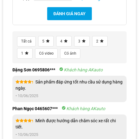
ĐÁNH GIÁ NGAY
Tất cả
5
4
3
2
1
Có video
Có ảnh
Đặng Sơn 0695806***
Khách hàng AKauto
Sản phẩm đáp ứng tốt nhu cầu sử dụng hàng
Được xếp
ngày.
hạng
5
5
sao
•
10/06/2025
Phan Ngọc 0465607***
Khách hàng AKauto
Mình được hướng dẫn chăm sóc xe rất chi
Được xếp
tiết.
hạng
5
5
sao
•
10/06/2025