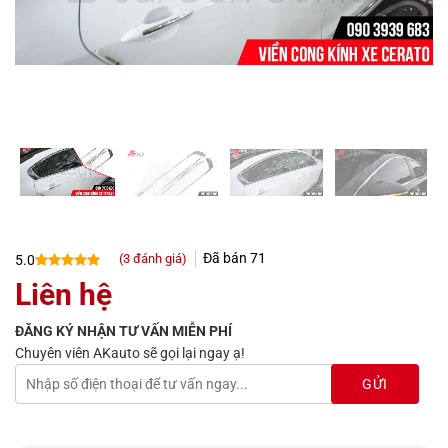
Đã bán
71
(
3
đánh giá)
5.0
5.0
3
trên 5
Liên hệ
dựa trên
đánh giá
ĐĂNG KÝ NHẬN TƯ VẤN MIỄN PHÍ
Chuyên viên AKauto sẽ gọi lại ngay ạ!