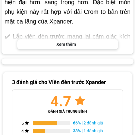
hiện đại hơn, sang trọng hơn. Đặc biệt món
phụ kiện này rất hợp với dải Crom to bản trên
mặt ca-lăng của Xpander.
✔️ Lắp viền đèn trước mang lại cảm giác kích
Xem thêm
thước cụm đèn lớn hơn, tạo ấn tượng ngay
với người đối diện.
✔️ Đồng thời về tính thực dụng, viền đèn trước
cũng giúp bảo vệ mặt kính khi xảy ra va chạm.
3 đánh giá cho
Viền đèn trước Xpander
4.7
ĐÁNH GIÁ TRUNG BÌNH
66%
| 2 đánh giá
5
33%
| 1 đánh giá
4