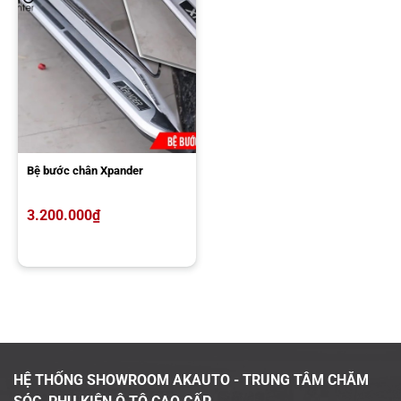
Bệ bước chân Xpander
Độ viền đèn trước Xpander tại AKauto
3.200.000
₫
Quý Khách Hàng có nhu cầu lắp
viền đèn
trước xe Xpander
, hãy đến ngay
AK
auto
Saigon Center. Tại đây kĩ thuật viên của chúng
tôi sẽ tư vấn và lắp đặt món phù kiện sao cho
Khách Hàng ưng ý nhất.
HỆ THỐNG SHOWROOM AKAUTO - TRUNG TÂM CHĂM