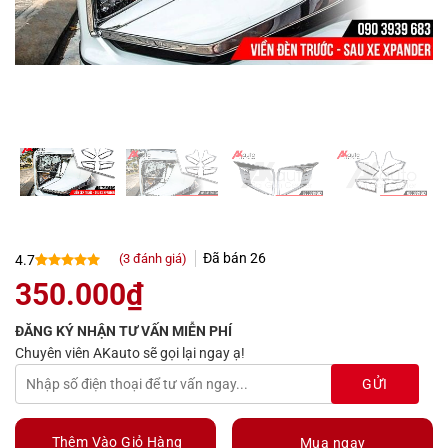
Đã bán
26
(
3
đánh giá)
4.7
4.7
3
trên 5
350.000
₫
dựa trên
đánh giá
ĐĂNG KÝ NHẬN TƯ VẤN MIỄN PHÍ
Chuyên viên AKauto sẽ gọi lại ngay ạ!
Thêm Vào Giỏ Hàng
Mua ngay