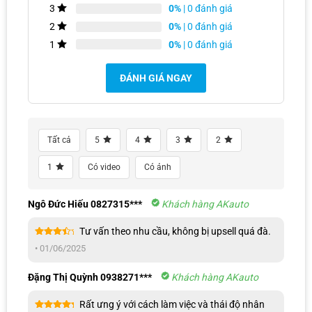
0%
| 0 đánh giá
3
0%
| 0 đánh giá
2
0%
| 0 đánh giá
1
Món phụ kiện giúp làm tăng vẻ ngoài khỏe
ĐÁNH GIÁ NGAY
khoắn, sang trọng cho xe
Thiết kế viền đèn trước xe Xpander
Tất cả
5
4
3
2
✔️Chất liệu chính cấu thành sản phẩm là nhựa
1
Có video
Có ảnh
ABS cao cấp được mạ crom sáng bóng. Thiết
kế này giúp mang lại vẻ tinh tế, sang trọng cho
Ngô Đức Hiếu 0827315***
Khách hàng AKauto
yếu tố thẩm mỹ mà vẫn đảm bảo được sự nhẹ
Tư vấn theo nhu cầu, không bị upsell quá đà.
nhàng, bền bỉ cho quá trình vận hành.
Được
•
01/06/2025
xếp
hạng
4
5 sao
Đặng Thị Quỳnh 0938271***
Khách hàng AKauto
✔️Thiết kế chuẩn theo form dáng của Xpander
sẽ đảm bảo được “tính phù hợp”. Các góc
Rất ưng ý với cách làm việc và thái độ nhân