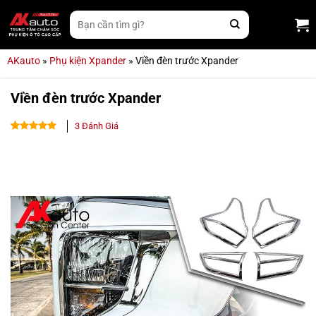
Bỏ
Tìm
qua
kiếm:
nội
dung
AKauto
»
Phụ kiện Xpander
»
Viền đèn trước Xpander
Viền đèn trước Xpander
3
Đánh Giá
4.67
3
trên
5 dựa trên
đánh giá