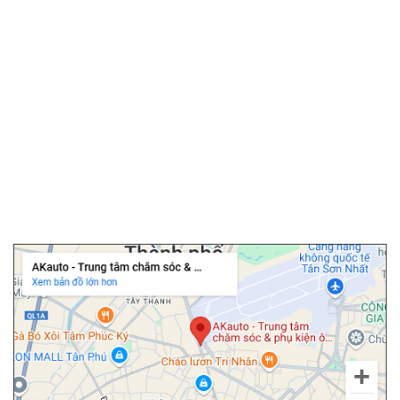
▫️
Camera hành trình
▫️
Camera 360 ô tô
▫️
Bọc ghế da ô tô
▫️
Chăm sóc ô tô
▫️
Dán PPF ô tô
▫️
Cảm biến áp suất lốp
Thiết kế viền đèn sau xe Xpander đẹp mắt
▫️
Cửa hít ô tô
▫️
Độ cốp điện ô tô
Chi nhánh Tân Bình