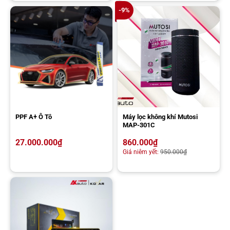
khả năng vận hành ổn định khi di chuyển ở tốc độ cao.
-9%
PPF A+ Ô Tô
Máy lọc không khí Mutosi
MAP-301C
27.000.000
₫
860.000
₫
Baga mui Rhino cho xe ô tô
Giá niêm yết:
950.000
₫
Baga mui Hamer
Baga mui Hamer có xuất xứ từ Thái Lan, sử dụng hợp kim nhôm
siêu nhẹ kết hợp sơn tĩnh điện bền bỉ, chống gỉ sét và ăn mòn. Với
khả năng chịu tải khoảng 100kg và thiết kế mạnh mẽ, Hamer
thường được lựa chọn cho xe bán tải hoặc người dùng yêu thích