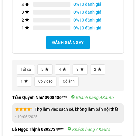
0%
| 0 đánh giá
4
0%
| 0 đánh giá
3
0%
| 0 đánh giá
2
0%
| 0 đánh giá
1
ĐÁNH GIÁ NGAY
Tất cả
5
4
3
2
Đội ngũ chuyên viên chúng em sẽ liên hệ cho anh/chị ngay ạ!
1
Có video
Có ảnh
Trần Quỳnh Như 0908436***
Khách hàng AKauto
Thợ làm việc sạch sẽ, không làm bẩn nội thất.
Được xếp
•
10/06/2025
hạng
5
5
sao
Lê Ngọc Thịnh 0892734***
Khách hàng AKauto