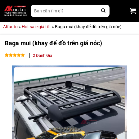
Bỏ
Tìm
qua
kiếm:
nội
dung
AKauto
»
Hot sale giá tốt
»
Baga mui (khay để đồ trên giá nóc)
Baga mui (khay để đồ trên giá nóc)
2
Đánh Giá
5.00
2
trên 5
dựa trên
đánh giá