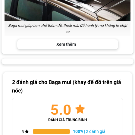
Baga mui giúp bạn chở thêm đồ, thoải mái để hành lý mà không lo chật
xe
Xem thêm
Giá baga mui ô tô chính hãng
Hiện tại, baga mui ô tô được bán với giá 3.800.000 VNĐ, đi kèm chế
độ bảo hành 6 tháng. Tuy nhiên, giá baga mui xe hơi có thể thay đổi
theo mẫu mã và từng dòng xe. Để nhận báo giá chính xác nhất
cũng như được tư vấn chi tiết về sản phẩm và dịch vụ lắp đặt, quý
2 đánh giá cho
Baga mui (khay để đồ trên giá
khách vui lòng liên hệ hotline 090 3939 683 để được hỗ trợ nhanh
nóc)
chóng và tận tâm.
ĐĂNG KÝ TƯ VẤN MIỄN PHÍ
5.0
ĐÁNH GIÁ TRUNG BÌNH
100%
| 2 đánh giá
5