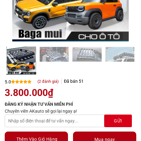
Đã bán
51
(
2
đánh giá)
5.0
5.0
2
trên 5
3.800.000
₫
dựa trên
đánh giá
ĐĂNG KÝ NHẬN TƯ VẤN MIỄN PHÍ
Chuyên viên AKauto sẽ gọi lại ngay ạ!
Thêm Vào Giỏ Hàng
Mua ngay