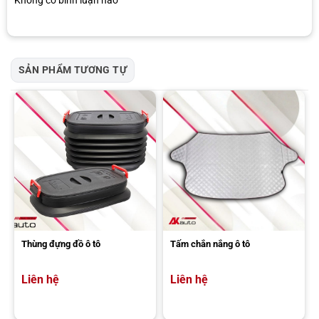
chỉnh để phù hợp với nhiều loại hành lý khác nhau.
SẢN PHẨM TƯƠNG TỰ
Baga mui Cantech cho xe hơi
Thùng đựng đồ ô tô
Tấm chắn nắng ô tô
Baga mui Rhino
Baga Rhino là thương hiệu đến từ Úc, nổi tiếng với các dòng sản
Liên hệ
Liên hệ
phẩm như Flat Series, Dynamic Rack hay Dynamic X. Sản phẩm chủ
yếu làm từ nhôm chất lượng cao, thiết kế hài hòa với đường nét xe,
phù hợp cho SUV và bán tải. Rhino được đánh giá cao về độ bền và